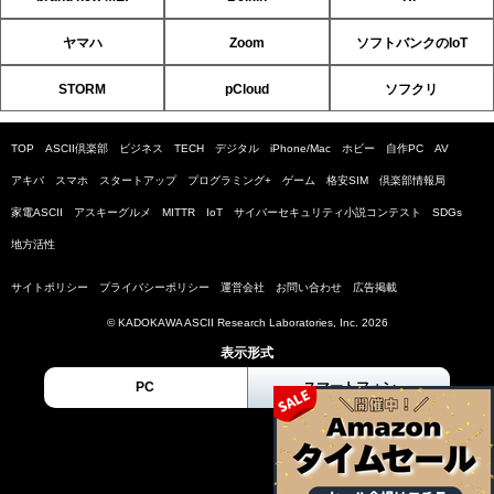
ヤマハ
Zoom
ソフトバンクのIoT
STORM
pCloud
ソフクリ
TOP
ASCII倶楽部
ビジネス
TECH
デジタル
iPhone/Mac
ホビー
自作PC
AV
アキバ
スマホ
スタートアップ
プログラミング+
ゲーム
格安SIM
倶楽部情報局
家電ASCII
アスキーグルメ
MITTR
IoT
サイバーセキュリティ小説コンテスト
SDGs
地方活性
サイトポリシー
プライバシーポリシー
運営会社
お問い合わせ
広告掲載
© KADOKAWA ASCII Research Laboratories, Inc. 2026
表示形式
PC
スマートフォン