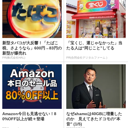
新型タバコが大反響！「たばこ
「宝くじ、運じゃなかった」当
税、さようなら」600円→83円の
たる人は“同じこと”してる
新型が爆売れ
PR(株式会社HAL)
PR(合同会社デジタルファーム )
Amazon今日も見逃せない！8
なぜahamoは40GBに増量した
0%OFF以上が続々登場
のか 見えてきたドコモの“本
音” (1/5)