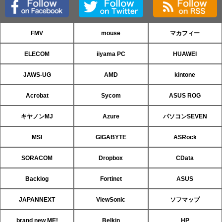
FMV
mouse
マカフィー
ELECOM
iiyama PC
HUAWEI
JAWS-UG
AMD
kintone
Acrobat
Sycom
ASUS ROG
キヤノンMJ
Azure
パソコンSEVEN
MSI
GIGABYTE
ASRock
SORACOM
Dropbox
CData
Backlog
Fortinet
ASUS
JAPANNEXT
ViewSonic
ソフマップ
brand new ME!
Belkin
HP