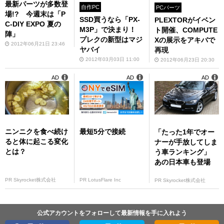
最新パーツが多数登
自作PC
PCパーツ
場!? 今週末は「P
SSD買うなら「PX-
PLEXTORがイベン
C-DIY EXPO 夏の
M3P」で決まり！
ト開催、COMPUTE
陣」
プレクの新型はマジ
Xの展示をアキバで
2012年06月21日 23:46
ヤバイ
再現
2012年03月03日 11:00
2012年06月23日 20:30
AD
AD
AD
ニンニクを食べ続け
最短5分で接続
「たった1年でオー
ると体に起こる変化
ナーが手放してしま
とは？
う車ランキング」
あの日本車も登場
PR Skyrocket株式会社
PR LotusFlare Inc
PR Skyrocket株式会社
公式アカウントをフォローして最新情報を手に入れよう