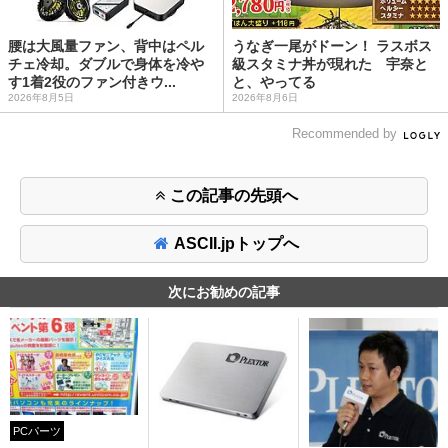
腰は大風量ファン、背中はペル
うなぎ一尾がドーン！ ラスボス
チェ冷却。ダブルで身体を冷や
級スタミナ丼が現れた 宇奈と
す1着2役のファン付きウ...
と、やってる
2026年8月5日
2026年8月6日
Recommended by
この記事の先頭へ
ASCII.jpトップへ
次にお勧めの記事
PCパーツ