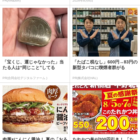
PR(Amazon)
2026年8月6日
「宝くじ、運じゃなかった」当
「たばこ税なし」600円→83円の
たる人は“同じこと”してる
新型タバコに喫煙者群がる
PR(合同会社デジタルファーム )
PR(株式会社HAL)
肉厚×にんにく醤油！ 夏の「おろ
たれかつ丼が200円引き！ 「た