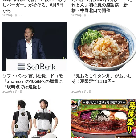
しバーガー」がそそる。8月5日
れとん」初の夏の感謝祭、新
から
橋・中野北口で開催
2026年7月30日
2026年7月30日
ソフトバンク宮川社長、ドコモ
「鬼おろし牛タン丼」がおいし
「ahamo」の40GBへの増量に
そ！夏限定で1110円～
「現時点では追従し...
2026年8月4日
2026年8月5日