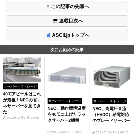
この記事の先頭へ
連載目次へ
ASCII.jpトップへ
次にお勧めの記事
サーバー・ストレージ
40℃アピールはこれ
が最後！NECの省エ
サーバー・ストレージ
サーバー・ストレージ
ネサーバーを見てき
NEC、動作環境温度
NEC、高電圧直流
た
を40℃に上げたラッ
（HVDC）給電対応
2012年05月17日 06:00
クサーバー2機種
のブレードサーバー
2012年04月05日 06:00
2011年12月16日 06:00