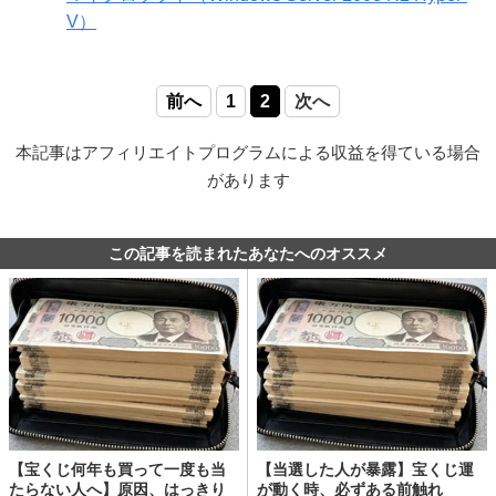
V）
前へ
1
2
次へ
本記事はアフィリエイトプログラムによる収益を得ている場合
があります
この記事を読まれたあなたへのオススメ
【宝くじ何年も買って一度も当
【当選した人が暴露】宝くじ運
たらない人へ】原因、はっきり
が動く時、必ずある前触れ