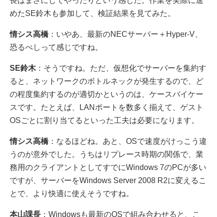
長はまさにしてやったりという感じだ。作業を実際に進
めたSE鈴木も参加して、検証結果を見てみた。
情シス高橋
：いやあ、最新のNECサーバー＋Hyper-V、
恐るべしって感じですね。
SE鈴木
：そうですね。ただ、仮想化でサーバーを集約す
ると、ネットワークのボトルネックが発生するので、ど
の程度集約するのが適切かというのは、ケースバイケー
スです。たとえば、LANポートを数多く揃えて、ゲスト
OSごとに割り当てるといった工夫は必要になります。
情シス高橋
：なるほどね。あと、OSで速度がけっこう違
うのが意外でした。うちはリプレース時期の関係で、業
務用のクライアントとしてすでにWindows 7のPCが多い
ですが、サーバーをWindows Server 2008 R2に変えるこ
とで、より快適に使えそうですね。
本山課長
：Windowsも最新のOSで組み合わせると、こ