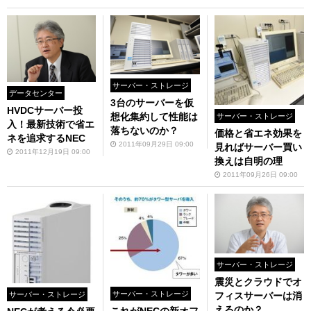
サーバー・ストレージ
データセンター
3台のサーバーを仮
HVDCサーバー投
想化集約して性能は
サーバー・ストレージ
入！最新技術で省エ
落ちないのか？
価格と省エネ効果を
ネを追求するNEC
2011年09月29日 09:00
見ればサーバー買い
2011年12月19日 09:00
換えは自明の理
2011年09月26日 09:00
サーバー・ストレージ
震災とクラウドでオ
サーバー・ストレージ
サーバー・ストレージ
フィスサーバーは消
えるのか？