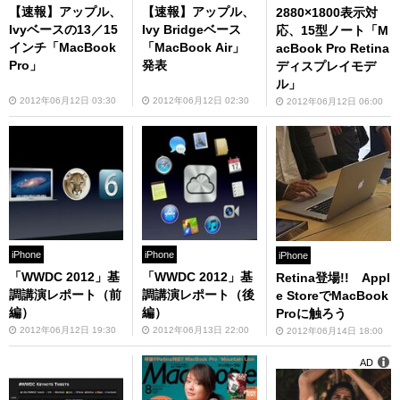
【速報】アップル、
【速報】アップル、
2880×1800表示対
Ivyベースの13／15
Ivy Bridgeベース
応、15型ノート「M
インチ「MacBook
「MacBook Air」
acBook Pro Retina
Pro」
発表
ディスプレイモデ
ル」
2012年06月12日 03:30
2012年06月12日 02:30
2012年06月12日 06:00
iPhone
iPhone
iPhone
「WWDC 2012」基
「WWDC 2012」基
Retina登場!! Appl
調講演レポート（前
調講演レポート（後
e StoreでMacBook
編）
編）
Proに触ろう
2012年06月12日 19:30
2012年06月13日 22:00
2012年06月14日 18:00
AD