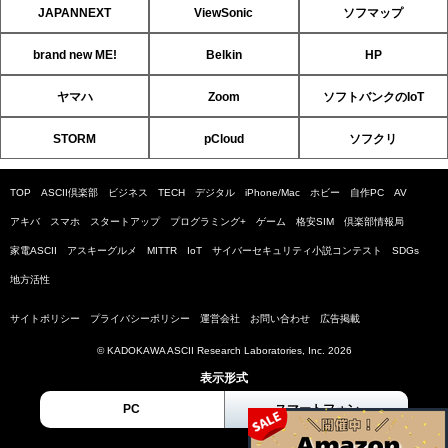
JAPANNEXT
ViewSonic
ソフマップ
brand new ME!
Belkin
HP
ヤマハ
Zoom
ソフトバンクのIoT
STORM
pCloud
ソフクリ
TOP
ASCII倶楽部
ビジネス
TECH
デジタル
iPhone/Mac
ホビー
自作PC
AV
アキバ
スマホ
スタートアップ
プログラミング+
ゲーム
格安SIM
倶楽部情報局
家電ASCII
アスキーグルメ
MITTR
IoT
サイバーセキュリティ小説コンテスト
SDGs
地方活性
サイトポリシー
プライバシーポリシー
運営会社
お問い合わせ
広告掲載
© KADOKAWA ASCII Research Laboratories, Inc. 2026
表示形式
PC
スマートフォン