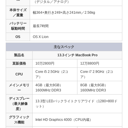
（デジタル／アナログ）
本体サイズ
幅364×奥行き249×高さ241mm／2.56kg
／重量
バッテリー
最長7時間
駆動時間
OS
OS X Lion
主なスペック
製品名
13.3インチ MacBook Pro
直販価格
10万2800円
12万8800円
Core i5 2.5GHz（2コ
Core i7 2.9GHz（2コ
CPU
ア）
ア）
メインメモリ
4GB（最大8GB）
8GB（最大8GB）
ー
1600MHz DDR3
1600MHz DDR3
ディスプレー
13.3型 LEDバックライトクリアワイド（1280×800ド
（最大解像
ット）
度）
グラフィック
Intel HD Graphics 4000（CPU内蔵）
ス機能