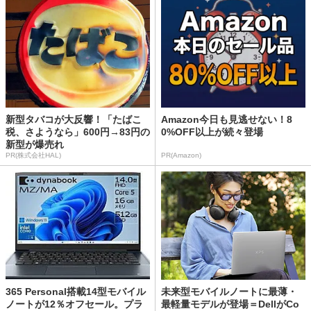
新型タバコが大反響！「たばこ
Amazon今日も見逃せない！8
税、さようなら」600円→83円の
0%OFF以上が続々登場
新型が爆売れ
PR(株式会社HAL)
PR(Amazon)
365 Personal搭載14型モバイル
未来型モバイルノートに最薄・
ノートが12％オフセール。プラ
最軽量モデルが登場＝DellがCo