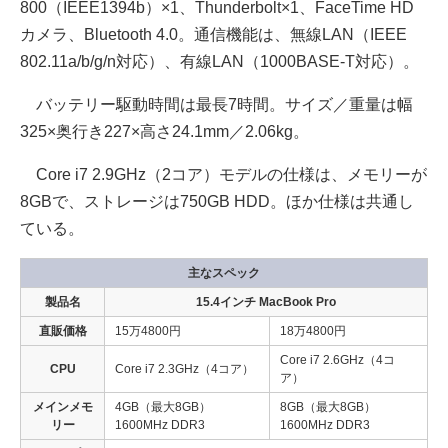
800（IEEE1394b）×1、Thunderbolt×1、FaceTime HD
カメラ、Bluetooth 4.0。通信機能は、無線LAN（IEEE
802.11a/b/g/n対応）、有線LAN（1000BASE-T対応）。
バッテリー駆動時間は最長7時間。サイズ／重量は幅
325×奥行き227×高さ24.1mm／2.06kg。
Core i7 2.9GHz（2コア）モデルの仕様は、メモリーが
8GBで、ストレージは750GB HDD。ほか仕様は共通し
ている。
主なスペック
製品名
15.4インチ MacBook Pro
直販価格
15万4800円
18万4800円
Core i7 2.6GHz（4コ
CPU
Core i7 2.3GHz（4コア）
ア）
メインメモ
4GB（最大8GB）
8GB（最大8GB）
リー
1600MHz DDR3
1600MHz DDR3