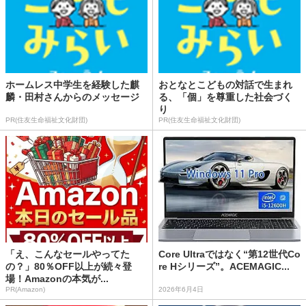
ホームレス中学生を経験した麒
おとなとこどもの対話で生まれ
麟・田村さんからのメッセージ
る、「個」を尊重した社会づく
り
PR(住友生命福祉文化財団)
PR(住友生命福祉文化財団)
「え、こんなセールやってた
Core Ultraではなく“第12世代Co
の？」80％OFF以上が続々登
re Hシリーズ”。ACEMAGIC...
場！Amazonの本気が...
PR(Amazon)
2026年6月4日