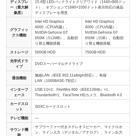
ディスプレ
15.4型 LEDバックライトクリアワイド（1440×900ドッ
ー（最大解
ト）。オプションで1680×1050ドット表示対応の液晶
像度）
ディスプレーを用意
Intel HD Graphics
Intel HD Graphics
4000（CPU内蔵）、
4000（CPU内蔵）、
グラフィッ
NVIDIA GeForce GT
NVIDIA GeForce GT
クス機能
650M（512MB）。自動切
650M（1GB）。自動切
り替え機能搭載
り替え機能搭載
ストレージ
500GB HDD
750GB HDD
光学式ドラ
DVDスーパーマルチドライブ
イブ
無線LAN（IEEE 802.11a/b/g/n対応）、有線
通信機能
LAN（1000BASE-T対応）
インターフ
USB 3.0×2、FireWire 800（IEEE1394b）×1、
ェース
Thunderbolt×1、FaceTime HDカメラ、Bluetooth 4.0
カードスロ
SDXCカードスロット
ット
テレビ機能
—
サブウーファー付きステレオスピーカー、マイクロホ
サウンド機
ン、ライン入力（デジタル／アナログ）、ライン出力
能