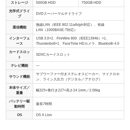
ストレージ
500GB HDD
750GB HDD
光学式ドライ
DVDスーパーマルチドライブ
ブ
無線LAN（IEEE 802.11a/b/g/n対応）、有線
通信機能
LAN（1000BASE-T対応）
インターフェ
USB 3.0×2、FireWire 800（IEEE1394b）×1、
ース
Thunderbolt×1、FaceTime HDカメラ、Bluetooth 4.0
カードスロッ
SDXCカードスロット
ト
テレビ機能
—
サブウーファー付きステレオスピーカー、マイクロホ
サウンド機能
ン、ライン入出力（デジタル／アナログ）
本体サイズ／
幅325×奥行き227×高さ24.1mm／2.06kg
重量
バッテリー駆
最長7時間
動時間
OS
OS X Lion