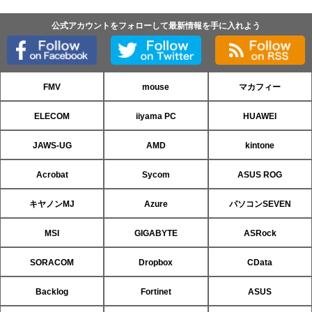
公式アカウントをフォローして最新情報を手に入れよう
FMV
mouse
マカフィー
ELECOM
iiyama PC
HUAWEI
JAWS-UG
AMD
kintone
Acrobat
Sycom
ASUS ROG
キヤノンMJ
Azure
パソコンSEVEN
MSI
GIGABYTE
ASRock
SORACOM
Dropbox
CData
Backlog
Fortinet
ASUS