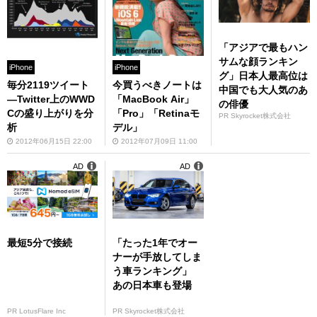
「アジアで最もハン
サムな顔ランキン
iPhone
iPhone
グ」日本人最高位は
毎分2119ツイート
今買うべきノートは
中国でも大人気のあ
—Twitter上のWWD
「MacBook Air」
の俳優
Cの盛り上がりを分
「Pro」「Retinaモ
PR Skyrocket株式会社
析
デル」
2012年06月15日 22:00
2012年07月09日 11:00
AD
AD
最短5分で接続
「たった1年でオー
ナーが手放してしま
う車ランキング」
あの日本車も登場
PR LotusFlare Inc
PR Skyrocket株式会社