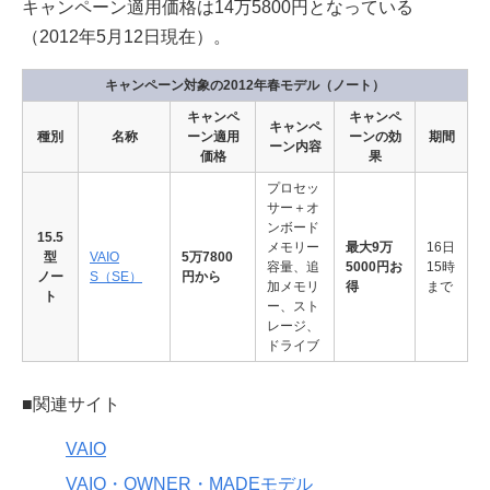
キャンペーン適用価格は14万5800円となっている
（2012年5月12日現在）。
キャンペーン対象の2012年春モデル（ノート）
キャンペ
キャンペ
キャンペ
種別
名称
ーン適用
ーンの効
期間
ーン内容
価格
果
プロセッ
サー＋オ
ンボード
15.5
メモリー
最大9万
16日
型
VAIO
5万7800
容量、追
5000円お
15時
ノー
S（SE）
円から
加メモリ
得
まで
ト
ー、スト
レージ、
ドライブ
■関連サイト
VAIO
VAIO・OWNER・MADEモデル