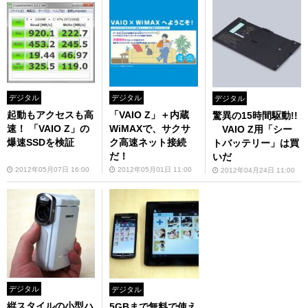
デジタル
デジタル
デジタル
起動もアクセスも高
「VAIO Z」＋内蔵
驚異の15時間駆動!!
速！ 「VAIO Z」の
WiMAXで、サクサ
VAIO Z用「シー
爆速SSDを検証
ク高速ネット接続
トバッテリー」は買
だ！
いだ
2012年05月07日 16:00
2012年05月01日 11:00
2012年04月24日 11:00
デジタル
デジタル
縦スタイルの小型ハ
5GBまで無料で使え