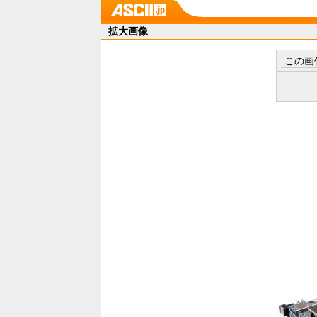
拡大画像
この画