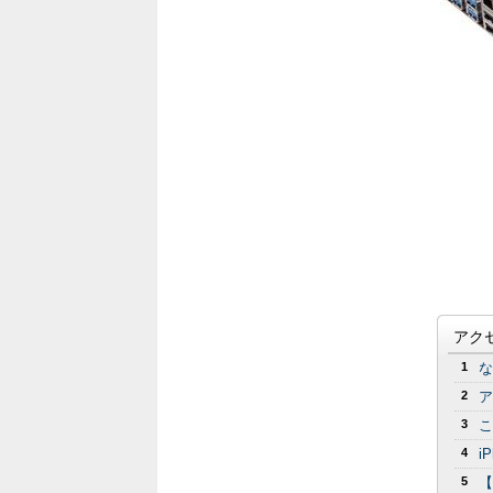
アク
1
な
2
ア
3
こ
4
i
5
【