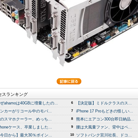
セスランキング
ぜahamoは40GBに増量したの...
6
【決定版】ミドルクラスのス...
ンカーがリコール中のモバ...
7
iPhone 17 Proもどきの怪しい...
のスマホクーラー、めっち...
8
熊本にエアコン300台即日納品...
Phoneケース、卒業しました...
9
腰は大風量ファン、背中はペ...
今日から】最大30％ポイン...
10
ソフトバンク宮川社長、ドコ...