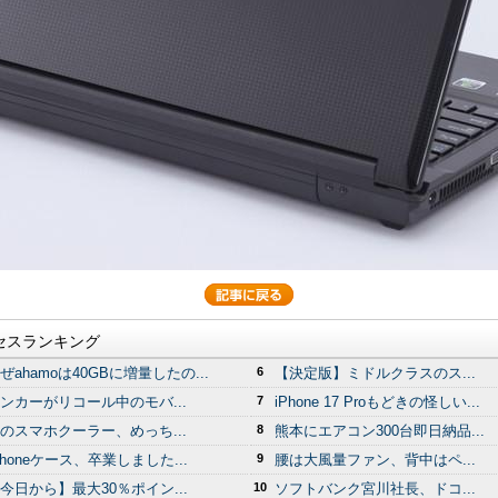
セスランキング
ぜahamoは40GBに増量したの...
6
【決定版】ミドルクラスのス...
ンカーがリコール中のモバ...
7
iPhone 17 Proもどきの怪しい...
のスマホクーラー、めっち...
8
熊本にエアコン300台即日納品...
Phoneケース、卒業しました...
9
腰は大風量ファン、背中はペ...
今日から】最大30％ポイン...
10
ソフトバンク宮川社長、ドコ...