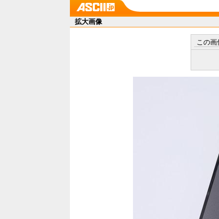
拡大画像
この画