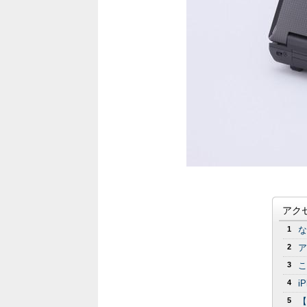
アク
1
な
2
ア
3
こ
4
i
5
【