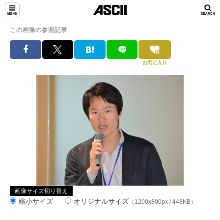
この画像の参照記事
お気に入り
画像サイズ切り替え
縮小サイズ
オリジナルサイズ
（1200x800px / 448KB）