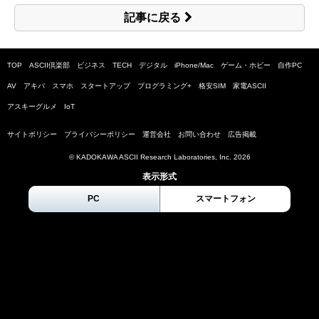
記事に戻る
TOP
ASCII倶楽部
ビジネス
TECH
デジタル
iPhone/Mac
ゲーム・ホビー
自作PC
AV
アキバ
スマホ
スタートアップ
プログラミング+
格安SIM
家電ASCII
アスキーグルメ
IoT
サイトポリシー
プライバシーポリシー
運営会社
お問い合わせ
広告掲載
© KADOKAWA ASCII Research Laboratories, Inc.
2026
表示形式
PC
スマートフォン