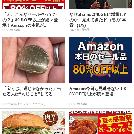
「え、こんなセールやってた
なぜahamoは40GBに増量した
の？」80％OFF以上が続々登
のか 見えてきたドコモの“本
場！Amazonの本気が...
音” (1/5)
PR(Amazon)
2026年8月6日
「宝くじ、運じゃなかった」当
Amazon今日も見逃せない！8
たる人は“同じこと”してる
0%OFF以上が続々登場
PR(合同会社デジタルファーム )
PR(Amazon)