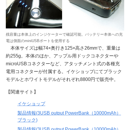
残容量は本体上のインジケーターで確認可能。バッテリー本体への充
電は側面のminiUSBポートを使用する
本体サイズは幅74×奥行き125×高さ26mmで、重量は
約255g。本体のほか、アップル用ドックコネクターや
microUSBコネクターなど、アタッチメント式の各種充
電用コネクターが付属する。イケショップにてブラック
モデルとホワイトモデルがそれぞれ8800円で販売中。
【関連サイト】
イケショップ
製品情報(3USB output PowerBank（10000mAh）
ブラック)
製品情報(3USB output PowerBank（10000mAh）