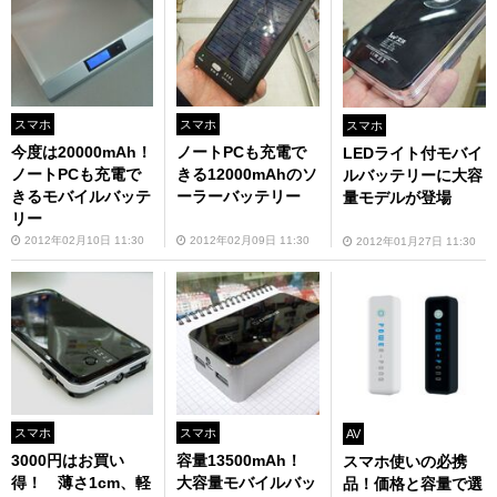
スマホ
スマホ
スマホ
今度は20000mAh！
ノートPCも充電で
LEDライト付モバイ
ノートPCも充電で
きる12000mAhのソ
ルバッテリーに大容
きるモバイルバッテ
ーラーバッテリー
量モデルが登場
リー
2012年02月10日 11:30
2012年02月09日 11:30
2012年01月27日 11:30
スマホ
スマホ
AV
3000円はお買い
容量13500mAh！
スマホ使いの必携
得！ 薄さ1cm、軽
大容量モバイルバッ
品！価格と容量で選