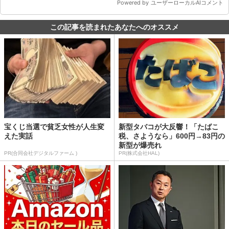
この記事を読まれたあなたへのオススメ
宝くじ当選で貧乏女性が人生変
新型タバコが大反響！「たばこ
えた実話
税、さようなら」600円→83円の
新型が爆売れ
PR(合同会社デジタルファーム )
PR(株式会社HAL)