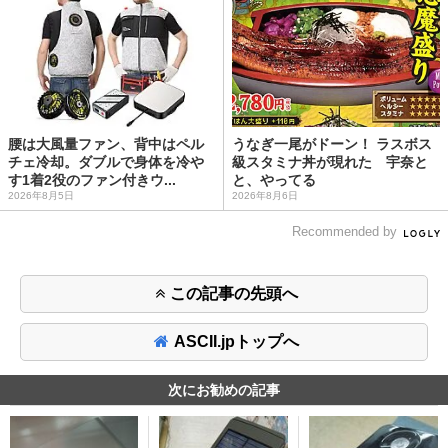
腰は大風量ファン、背中はペル
うなぎ一尾がドーン！ ラスボス
チェ冷却。ダブルで身体を冷や
級スタミナ丼が現れた 宇奈と
す1着2役のファン付きウ...
と、やってる
2026年8月5日
2026年8月6日
Recommended by
この記事の先頭へ
ASCII.jpトップへ
次にお勧めの記事