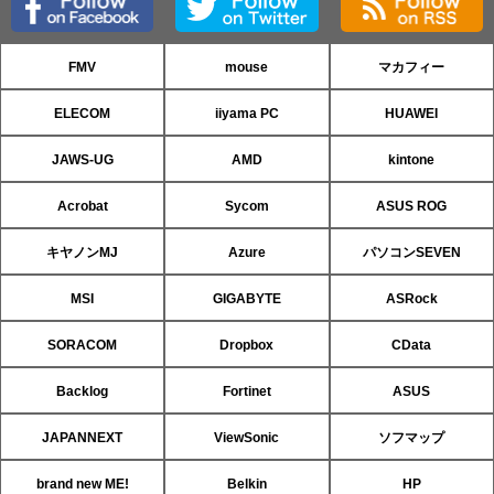
FMV
mouse
マカフィー
ELECOM
iiyama PC
HUAWEI
JAWS-UG
AMD
kintone
Acrobat
Sycom
ASUS ROG
キヤノンMJ
Azure
パソコンSEVEN
MSI
GIGABYTE
ASRock
SORACOM
Dropbox
CData
Backlog
Fortinet
ASUS
JAPANNEXT
ViewSonic
ソフマップ
brand new ME!
Belkin
HP