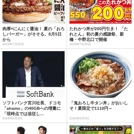
肉厚×にんにく醤油！ 夏の「おろ
たれかつ丼が200円引き！ 「た
しバーガー」がそそる。8月5日
れとん」初の夏の感謝祭、新
から
橋・中野北口で開催
2026年7月30日
2026年7月30日
ソフトバンク宮川社長、ドコモ
「鬼おろし牛タン丼」がおいし
「ahamo」の40GBへの増量に
そ！夏限定で1110円～
「現時点では追従し...
2026年8月4日
2026年8月5日