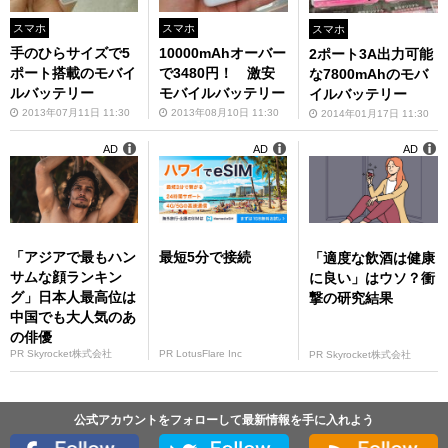
スマホ
スマホ
スマホ
手のひらサイズで5
10000mAhオーバー
2ポート3A出力可能
ポート搭載のモバイ
で3480円！ 激安
な7800mAhのモバ
ルバッテリー
モバイルバッテリー
イルバッテリー
2013年07月11日 11:30
2013年08月10日 11:30
2014年01月17日 11:30
AD
AD
AD
「アジアで最もハン
最短5分で接続
「適度な飲酒は健康
サムな顔ランキン
に良い」はウソ？衝
グ」日本人最高位は
撃の研究結果
中国でも大人気のあ
の俳優
PR Skyrocket株式会社
PR LotusFlare Inc
PR Skyrocket株式会社
公式アカウントをフォローして最新情報を手に入れよう