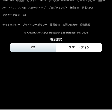
TOP
ASCII倶楽部
ビジネス
TECH
デジタル
iPhone/Mac
ゲーム・ホビー
自作PC
AV
アキバ
スマホ
スタートアップ
プログラミング+
格安SIM
家電ASCII
アスキーグルメ
IoT
サイトポリシー
プライバシーポリシー
運営会社
お問い合わせ
広告掲載
© KADOKAWA ASCII Research Laboratories, Inc.
2026
表示形式
PC
スマートフォン