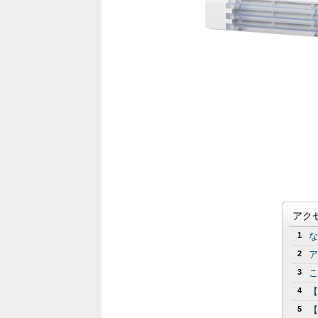
アク
1
な
2
ア
3
こ
4
【
5
【