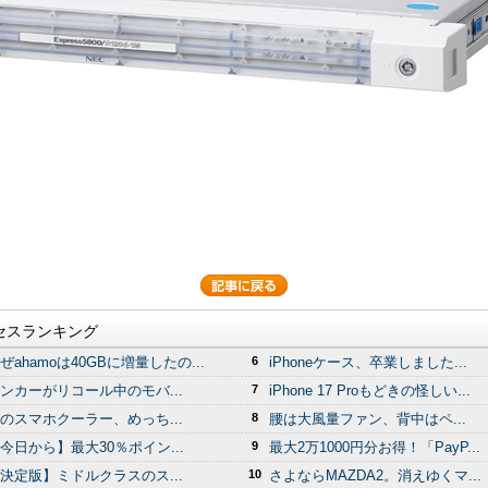
セスランキング
ぜahamoは40GBに増量したの...
6
iPhoneケース、卒業しました...
ンカーがリコール中のモバ...
7
iPhone 17 Proもどきの怪しい...
のスマホクーラー、めっち...
8
腰は大風量ファン、背中はペ...
今日から】最大30％ポイン...
9
最大2万1000円分お得！「PayP...
決定版】ミドルクラスのス...
10
さよならMAZDA2。消えゆくマ...