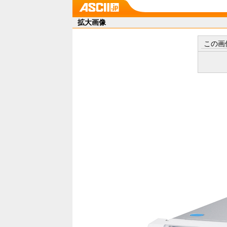
拡大画像
この画