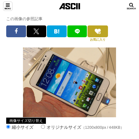
この画像の参照記事
お気に入り
画像サイズ切り替え
縮小サイズ
オリジナルサイズ
（1200x800px / 448KB）