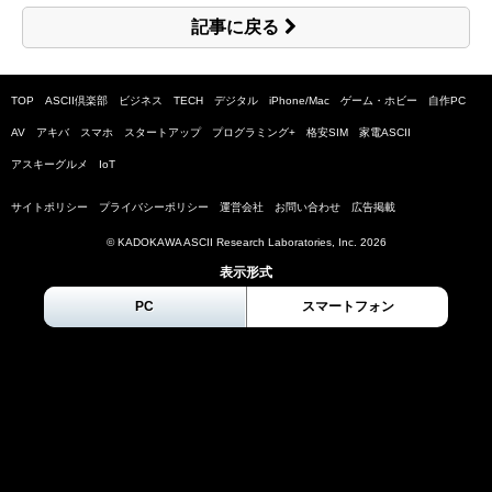
記事に戻る
TOP
ASCII倶楽部
ビジネス
TECH
デジタル
iPhone/Mac
ゲーム・ホビー
自作PC
AV
アキバ
スマホ
スタートアップ
プログラミング+
格安SIM
家電ASCII
アスキーグルメ
IoT
サイトポリシー
プライバシーポリシー
運営会社
お問い合わせ
広告掲載
© KADOKAWA ASCII Research Laboratories, Inc.
2026
表示形式
PC
スマートフォン