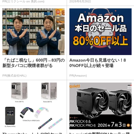
PR(エリクシール on 美的.com)
2026年6月26日
「たばこ税なし」600円→83円の
Amazon今日も見逃せない！8
新型タバコに喫煙者群がる
0%OFF以上が続々登場
PR(株式会社HAL)
PR(Amazon)