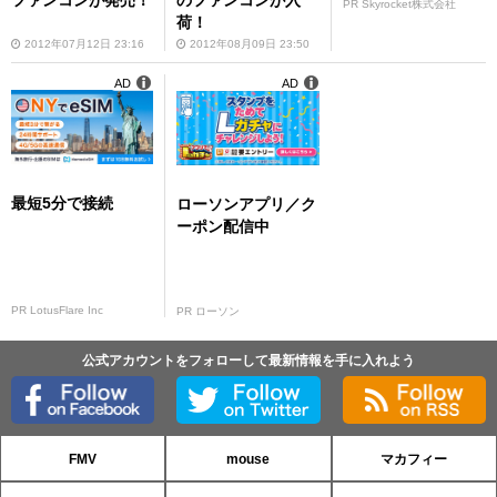
PR Skyrocket株式会社
荷！
2012年07月12日 23:16
2012年08月09日 23:50
AD
AD
最短5分で接続
ローソンアプリ／ク
ーポン配信中
PR LotusFlare Inc
PR ローソン
公式アカウントをフォローして最新情報を手に入れよう
FMV
mouse
マカフィー