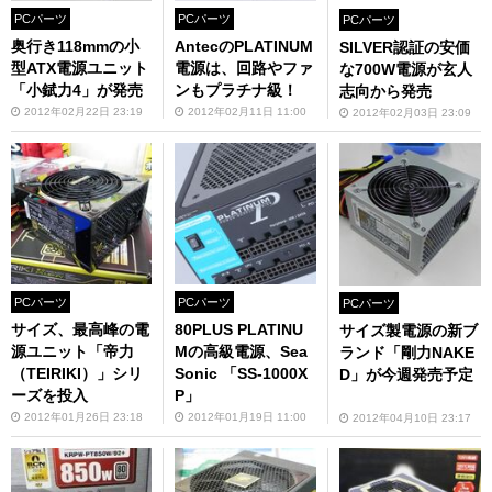
PCパーツ
PCパーツ
PCパーツ
奥行き118mmの小
AntecのPLATINUM
SILVER認証の安価
型ATX電源ユニット
電源は、回路やファ
な700W電源が玄人
「小錻力4」が発売
ンもプラチナ級！
志向から発売
2012年02月22日 23:19
2012年02月11日 11:00
2012年02月03日 23:09
PCパーツ
PCパーツ
PCパーツ
サイズ、最高峰の電
80PLUS PLATINU
サイズ製電源の新ブ
源ユニット「帝力
Mの高級電源、Sea
ランド「剛力NAKE
（TEIRIKI）」シリ
Sonic 「SS-1000X
D」が今週発売予定
ーズを投入
P」
2012年01月26日 23:18
2012年01月19日 11:00
2012年04月10日 23:17