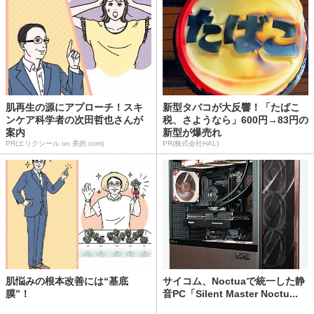
肌再生の源にアプローチ！スキ
新型タバコが大反響！「たばこ
ンケア科学者の次田哲也さんが
税、さようなら」600円→83円の
案内
新型が爆売れ
PR(エリクシール on 美的.com)
PR(株式会社HAL)
肌悩みの根本改善には“基底
サイコム、Noctuaで統一した静
膜”！
音PC「Silent Master Noctu...