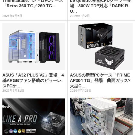
Thermaltake、レトロPCケース
be quiet!の新型CPUクーラー登
「Retro 360 TG／260 TG...
場 300W TDP対応「DARK R
O...
2026年7月6日
2026年7月2日
ASUS「A32 PLUS V2」登場 4
ASUSの新型PCケース「PRIME
基ARGBファン搭載のピラーレ
AP304 TG」登場 曲面ガラス×
スPCケ...
大型G...
2026年7月31日
2026年7月21日