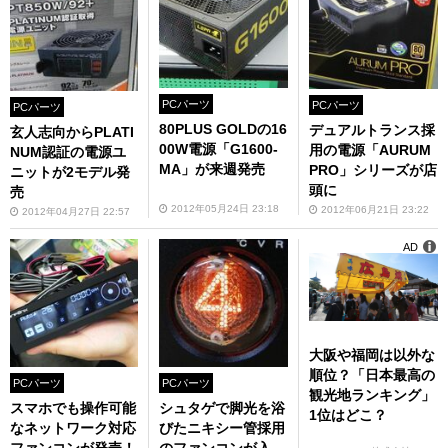
PCパーツ
PCパーツ
PCパーツ
80PLUS GOLDの16
デュアルトランス採
玄人志向からPLATI
00W電源「G1600-
用の電源「AURUM
NUM認証の電源ユ
MA」が来週発売
PRO」シリーズが店
ニットが2モデル発
頭に
売
2012年05月24日 23:18
2012年06月21日 23:22
2012年04月27日 22:57
AD
大阪や福岡は以外な
順位？「日本最高の
PCパーツ
PCパーツ
観光地ランキング」
スマホでも操作可能
シュタゲで脚光を浴
1位はどこ？
なネットワーク対応
びたニキシー管採用
ファンコンが発売！
のファンコンが入