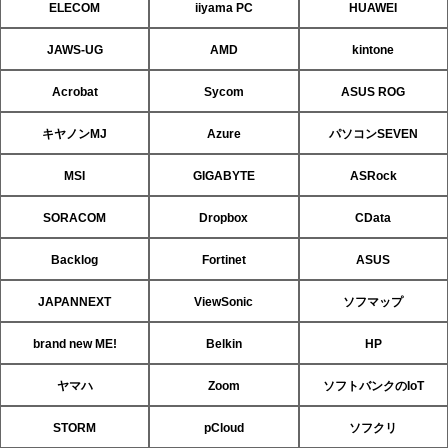
ELECOM
iiyama PC
HUAWEI
JAWS-UG
AMD
kintone
Acrobat
Sycom
ASUS ROG
キヤノンMJ
Azure
パソコンSEVEN
MSI
GIGABYTE
ASRock
SORACOM
Dropbox
CData
Backlog
Fortinet
ASUS
JAPANNEXT
ViewSonic
ソフマップ
brand new ME!
Belkin
HP
ヤマハ
Zoom
ソフトバンクのIoT
STORM
pCloud
ソフクリ