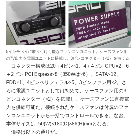
5インチベイに取り付け可能なファンコンユニット。ケースファン用
の7V出力を電源ユニットに搭載し、3ピンコネクター（×2）を備える
コネクター構成は20＋4ピン×1、4＋4ピン CPU×2、6
＋2ピン PCI Express×8（850Wは×6）、SATA×12、
FDD×1、4ピンペリフェラル×5、3ピンファン用×2。さ
らに電源ユニットとしては初めて、ケースファン用の3
ピンコネクター（×2）を搭載し、ケースファンに直接電
力を供給可能だ。接続されたケースファンは付属のファ
ンコンユニットから一括でコントロールできる。なお、
本体サイズは150(W)×180(D)×86(H)mmとなる。
価格は以下の通りだ。