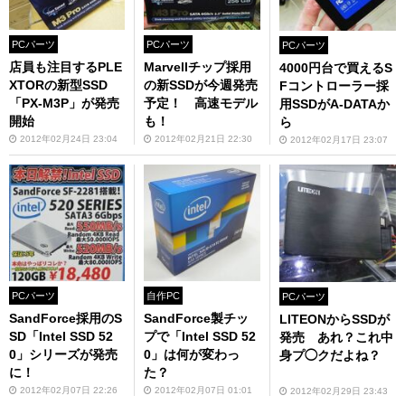
PCパーツ
PCパーツ
PCパーツ
店員も注目するPLE
Marvellチップ採用
4000円台で買えるS
XTORの新型SSD
の新SSDが今週発売
Fコントローラー採
「PX-M3P」が発売
予定！ 高速モデル
用SSDがA-DATAか
開始
も！
ら
2012年02月24日 23:04
2012年02月21日 22:30
2012年02月17日 23:07
PCパーツ
自作PC
PCパーツ
SandForce採用のS
SandForce製チッ
LITEONからSSDが
SD「Intel SSD 52
プで「Intel SSD 52
発売 あれ？これ中
0」シリーズが発売
0」は何が変わっ
身プ◯クだよね？
に！
た？
2012年02月07日 22:26
2012年02月07日 01:01
2012年02月29日 23:43