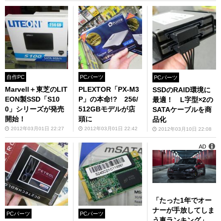
自作PC
PCパーツ
PCパーツ
Marvell＋東芝のLIT
PLEXTOR「PX-M3
SSDのRAID環境に
EON製SSD「S10
P」の本命!? 256/
最適！ L字型×2の
0」シリーズが発売
512GBモデルが店
SATAケーブルを商
開始！
頭に
品化
2012年03月01日 22:27
2012年03月01日 22:42
2012年03月10日 22:08
AD
「たった1年でオー
ナーが手放してしま
PCパーツ
PCパーツ
う車ランキング」