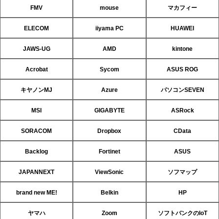
FMV
mouse
マカフィー
ELECOM
iiyama PC
HUAWEI
JAWS-UG
AMD
kintone
Acrobat
Sycom
ASUS ROG
キヤノンMJ
Azure
パソコンSEVEN
MSI
GIGABYTE
ASRock
SORACOM
Dropbox
CData
Backlog
Fortinet
ASUS
JAPANNEXT
ViewSonic
ソフマップ
brand new ME!
Belkin
HP
ヤマハ
Zoom
ソフトバンクのIoT