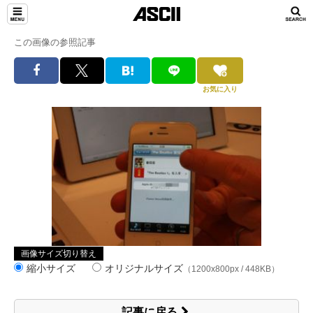
この画像の参照記事
お気に入り
画像サイズ切り替え
縮小サイズ
オリジナルサイズ
（1200x800px / 448KB）
記事に戻る