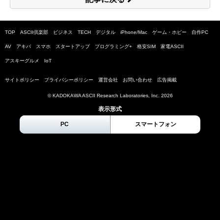
TOP
ASCII倶楽部
ビジネス
TECH
デジタル
iPhone/Mac
ゲーム・ホビー
自作PC
AV
アキバ
スマホ
スタートアップ
プログラミング+
格安SIM
家電ASCII
アスキーグルメ
IoT
サイトポリシー
プライバシーポリシー
運営会社
お問い合わせ
広告掲載
© KADOKAWA ASCII Research Laboratories, Inc.
2026
表示形式
PC
スマートフォン