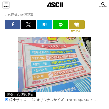
この画像の参照記事
お気に入り
画像サイズ切り替え
縮小サイズ
オリジナルサイズ
（1200x800px / 448KB）