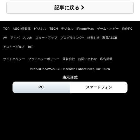
記事に戻る
TOP
ASCII倶楽部
ビジネス
TECH
デジタル
iPhone/Mac
ゲーム・ホビー
自作PC
AV
アキバ
スマホ
スタートアップ
プログラミング+
格安SIM
家電ASCII
アスキーグルメ
IoT
サイトポリシー
プライバシーポリシー
運営会社
お問い合わせ
広告掲載
© KADOKAWA ASCII Research Laboratories, Inc.
2026
表示形式
PC
スマートフォン