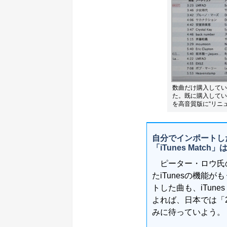
数曲だけ購入してい
た。既に購入していた
を高音質版に“リニ
自分でインポートした曲も
「iTunes Match
ピーター・ロウ氏の
たiTunesの機能がも
トした曲も、iTune
よれば、日本では「
みに待っていよう。