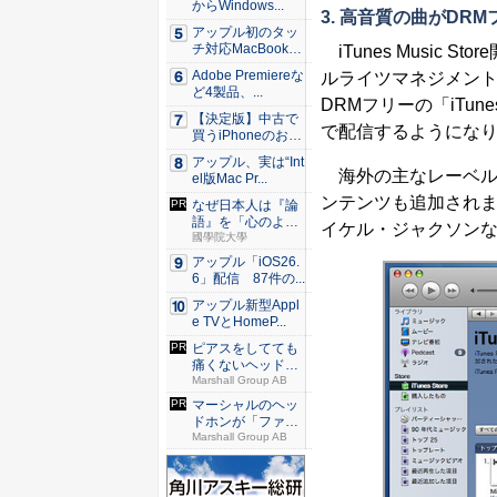
からWindows...
3. 高音質の曲がDR
アップル初のタッ
チ対応MacBook、
iTunes Music 
早...
Adobe Premiereな
ルライツマネジメント）
ど4製品、...
DRMフリーの「iTune
【決定版】中古で
で配信するようにな
買うiPhoneのおす
す...
アップル、実は“Int
海外の主なレーベルも、
el版Mac Pr...
ンテンツも追加され
なぜ日本人は『論
語』を「心のより
イケル・ジャクソンな
どころ」...
國學院大學
アップル「iOS26.
6」配信 87件の...
アップル新型Appl
e TVとHomeP...
ピアスをしてても
痛くないヘッドホ
ンがあり...
Marshall Group AB
マーシャルのヘッ
ドホンが「ファッ
ション」...
Marshall Group AB