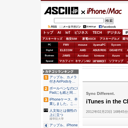
ASCII.jp
iPhone/Mac
トップ
AI
IoT
ビジネス
TECH
デジタル
i
アスキーキッズ
格安SIM
家電ASCII
アスキーグルメ
週刊
FMV
mouse
iiyamaPC
Sycom
PC
ELECOM
AMD
ASUS ROG
Digital
GIGABYTE
JAWS
Acrobat
kintone
Azure
Business
S
JAPANNEXT
マカフィー
キヤノンMJ
ソフマップ
Special
アップル、カメラ
付きAirPodsを年
内...
ボールペンなのにi
Padにも紙と同じ
Sync Different.
滑ら...
iPhoneケース、卒
iTunes in 
業しました。これ
か...
人文知とは個性の
2012年02月23日 16時45
上に立つ
國學院大學
アップル、iPhone