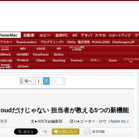
Phone/Mac
自動車
ホビー
自作PC
AV
アキバ
スマホ
ゲ
スタートアップ
アスキー
TeamLeaders
プログラミング+
SDGs
地方活性
PUACL2026
ChallengersJP
パソコン
ゲーミングPC
MSI
ASUS
HP
STORM
SEVEN
ASRock
HUAWEI
ViewSonic
Belkin
ソフトバンクの
Dropbox
CData
Backlog
Fortinet
ヤマハ
Zoom
ORACOM
IoT
brand
pCloud
new ME!
前へ
1
2
次へ
the Cloudだけじゃない 担当者が教える5つの新機能
分更新
文● ASCII.jp編集部 語り● ピーター・ロウ（
Apple inc.
）
お気に入り
一覧