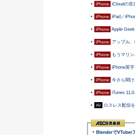
iCloudの
iPhone
iPad／i
iPhone
Apple Ge
iPhone
アップル、i
iPhone
もうマリンバ
iPhone
iPhone
iPhone
今さら聞け
iPhone
iTunes
iPhone
ロスレス配信を表
AV
BlenderでVT