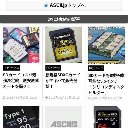
ASCII.jpトップへ
次にお勧めの記事
トピックス
PCパーツ
PCパーツ
SDカードコスパ最
新規格SDXCカード
SDカードを8枚搭載
強決定戦 激安激速
がアキバで販売開
可能な3.5インチ
カードを探せ！
始！
「シリコンディスク
ビルダー」
2012年02月20日 12:00
2010年02月20日 22:15
2008年12月16日 23:30