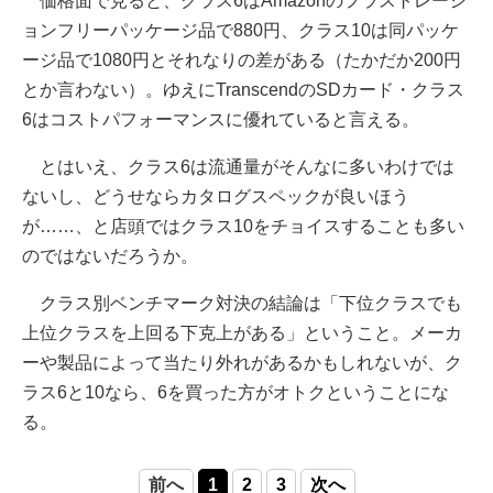
価格面で見ると、クラス6はAmazonのフラストレーシ
ョンフリーパッケージ品で880円、クラス10は同パッケ
ージ品で1080円とそれなりの差がある（たかだか200円
とか言わない）。ゆえにTranscendのSDカード・クラス
6はコストパフォーマンスに優れていると言える。
とはいえ、クラス6は流通量がそんなに多いわけでは
ないし、どうせならカタログスペックが良いほう
が……、と店頭ではクラス10をチョイスすることも多い
のではないだろうか。
クラス別ベンチマーク対決の結論は「下位クラスでも
上位クラスを上回る下克上がある」ということ。メーカ
ーや製品によって当たり外れがあるかもしれないが、ク
ラス6と10なら、6を買った方がオトクということにな
る。
前へ
1
2
3
次へ