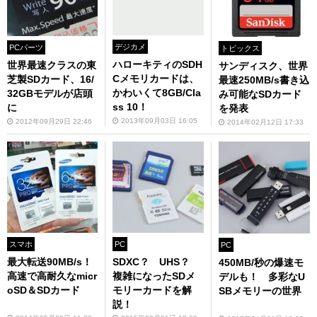
デジカメ
PCパーツ
トピックス
ハローキティのSDH
世界最速クラスの東
サンディスク、世界
Cメモリカードは、
芝製SDカード、16/
最速250MB/s書き込
かわいくて8GB/Cla
32GBモデルが店頭
み可能なSDカード
ss 10！
に
を発表
2013年09月03日 16:05
2012年09月29日 22:46
2014年02月12日 17:33
スマホ
PC
PC
最大転送90MB/s！
SDXC？ UHS？
450MB/秒の爆速モ
高速で高耐久なmicr
複雑になったSDメ
デルも！ 多彩なU
oSD＆SDカード
モリーカードを解
SBメモリーの世界
説！