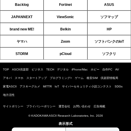
Backlog
Fortinet
ASUS
JAPANNEXT
ViewSonic
ソフマップ
brand new ME!
Belkin
HP
ヤマハ
Zoom
ソフトバンクのIoT
STORM
pCloud
ソフクリ
TOP
ASCII倶楽部
ビジネス
TECH
デジタル
iPhone/Mac
ホビー
自作PC
AV
アキバ
スマホ
スタートアップ
プログラミング+
ゲーム
格安SIM
倶楽部情報局
家電ASCII
アスキーグルメ
MITTR
IoT
サイバーセキュリティ小説コンテスト
SDGs
地方活性
サイトポリシー
プライバシーポリシー
運営会社
お問い合わせ
広告掲載
© KADOKAWA ASCII Research Laboratories, Inc. 2026
表示形式