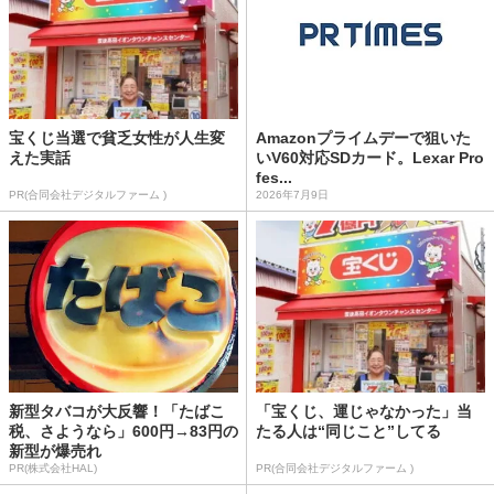
宝くじ当選で貧乏女性が人生変
Amazonプライムデーで狙いた
えた実話
いV60対応SDカード。Lexar Pro
fes...
PR(合同会社デジタルファーム )
2026年7月9日
新型タバコが大反響！「たばこ
「宝くじ、運じゃなかった」当
税、さようなら」600円→83円の
たる人は“同じこと”してる
新型が爆売れ
PR(株式会社HAL)
PR(合同会社デジタルファーム )