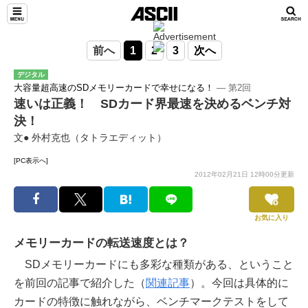
前へ
1
2
3
次へ
デジタル
大容量超高速のSDメモリーカードで幸せになる！
― 第2回
速いは正義！ SDカード界最速を決めるベンチ対
決！
文● 外村克也（タトラエディット）
[PC表示へ]
2012年02月21日 12時00分更新
お気に入り
メモリーカードの転送速度とは？
SDメモリーカードにも多彩な種類がある、ということ
を前回の記事で紹介した（
関連記事
）。今回は具体的に
カードの特徴に触れながら、ベンチマークテストをして