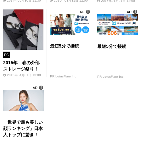
2014年05月30日 11:30
2015年03月31日 12:00
2015年04月01日 12:00
AD
AD
最短5分で接続
最短5分で接続
PC
2015年 春の外部
ストレージ祭り！
2015年04月01日 13:00
PR LotusFlare Inc
PR LotusFlare Inc
AD
「世界で最も美しい
顔ランキング」日本
人トップに驚き！