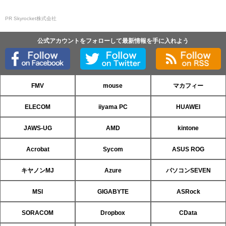
PR Skyrocket株式会社
公式アカウントをフォローして最新情報を手に入れよう
FMV
mouse
マカフィー
ELECOM
iiyama PC
HUAWEI
JAWS-UG
AMD
kintone
Acrobat
Sycom
ASUS ROG
キヤノンMJ
Azure
パソコンSEVEN
MSI
GIGABYTE
ASRock
SORACOM
Dropbox
CData