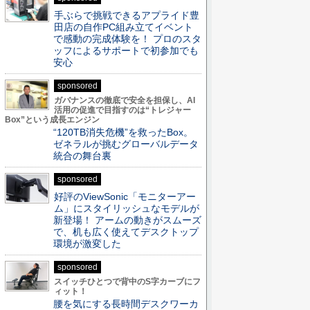
手ぶらで挑戦できるアプライド豊
田店の自作PC組み立てイベント
で感動の完成体験を！ プロのスタ
ッフによるサポートで初参加でも
安心
sponsored
ガバナンスの徹底で安全を担保し、AI
活用の促進で目指すのは“トレジャー
Box”という成長エンジン
“120TB消失危機”を救ったBox。
ゼネラルが挑むグローバルデータ
統合の舞台裏
sponsored
好評のViewSonic「モニターアー
ム」にスタイリッシュなモデルが
新登場！ アームの動きがスムーズ
で、机も広く使えてデスクトップ
環境が激変した
sponsored
スイッチひとつで背中のS字カーブにフ
ィット！
腰を気にする長時間デスクワーカ