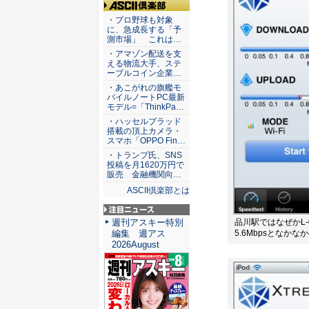
ASCII倶楽部
・プロ野球も対象
に、急成長する「予
測市場」 これは…
・アマゾン配送を支
える物流大手、ステ
ーブルコイン企業…
・あこがれの旗艦モ
バイルノートPC最新
モデル=「ThinkPa…
・ハッセルブラッド
搭載の頂上カメラ・
スマホ「OPPO Fin…
・トランプ氏、SNS
投稿を月1620万円で
販売 金融機関向…
ASCII倶楽部とは
注目ニュース
週刊アスキー特別
品川駅ではなぜかL-0
編集 週アス
5.6Mbpsとなか
2026August