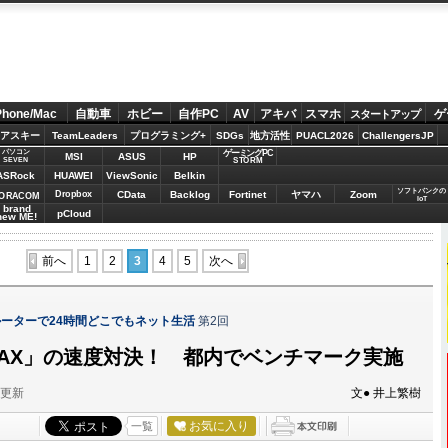
Phone/Mac
自動車
ホビー
自作PC
AV
アキバ
スマホ
ゲ
スタートアップ
アスキー
TeamLeaders
プログラミング+
SDGs
地方活性
PUACL2026
ChallengersJP
パソコン
ゲーミングPC
MSI
ASUS
HP
STORM
SEVEN
ASRock
HUAWEI
ViewSonic
Belkin
ソフトバンクの
Dropbox
CData
Backlog
Fortinet
ヤマハ
Zoom
ORACOM
IoT
brand
pCloud
new ME!
前へ
1
2
3
4
5
次へ
ーターで24時間どこでもネット生活
第2回
iMAX」の速度対決！ 都内でベンチマーク実施
分更新
文● 井上繁樹
お気に入り
一覧