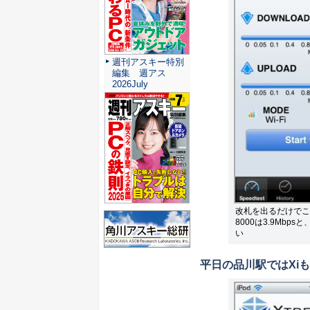
週刊アスキー特別
編集 週アス
2026July
改札を出るだけでこの差
8000は3.9Mb
い
平日の品川駅ではXiも