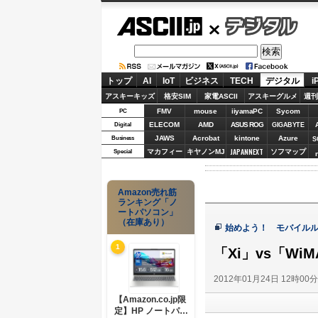
ASCII.jp
デジタル
トップ
AI
IoT
ビジネス
TECH
デジタル
i
アスキーキッズ
格安SIM
家電ASCII
アスキーグルメ
週刊
FMV
mouse
iiyamaPC
Sycom
PC
ELECOM
AMD
ASUS ROG
Digital
GIGABYTE
JAWS
Acrobat
kintone
Azure
Business
S
JAPANNEXT
マカフィー
キヤノンMJ
ソフマップ
Special
Amazon売れ筋
ランキング「ノ
ートパソコン」
（在庫あり）
始めよう！ モバイルル
1
「Xi」vs「W
2012年01月24日 12時00
【Amazon.co.jp限
定】HP ノートパソ