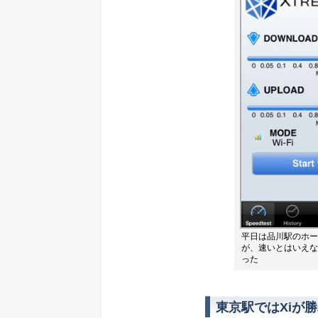
平日は品川駅のホーム
が、速いとはいえない
った
東京駅ではXiが