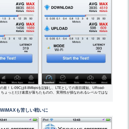
！ L-09Cは8.8Mbpsを記録し、LTEとしての面目躍如。URoad-
psと、ちょっとだけ速度が落ちたものの、実用性が損なわれるレベルではな
WiMAXも苦しい戦いに