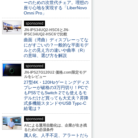
ーのための次世代チェア。理想の
座り心地を実現する「LiberNovo
Omni Pro」
sponsored
JN-IPS34UQ2-HSC6とJN-
IPSC34UQ2-HSC6で比較
曲面（湾曲）ディスプレーってな
にがすごいの？一般的な平面モデ
ルとの見え方の違いや曲率（R）
の意味、選び方を解説
sponsored
JN-IPS27G120U2 価格.com限定モデ
ルをレビュー
27型4K・120Hzゲーミングディス
プレーが破格の3万円切り！PCで
もPS5でもSwitch 2でも使えるモ
デルだけど買っても大丈夫？昇降
式多機能スタンドやUSB Typc-C
給電は？
sponsored
AIによる運用自動化は、企業が生き残
るための必須条件
属人化、人手不足、アラートだら