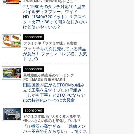
JN-MD-IPST101WHDをレビュー
2万1980円のタッチ対応10.1型モ
バイルディスプレー、ワイド
HD（1540×720ドット）＆アスペ
クト比77：36って聞きなじみない
けど使いやすいの？
sponsored
ファミチキ「ファミマ味」も実食
ファミチキの次に売れている商品
が意外！ ファミマ「レジ横」人気
トップ3
sponsored
茨城県龍ヶ崎市産のゲーミング
PC【MADE IN IBARAKI】
田園風景が広がるSTORMの組み
立て工場を見学！プロの早組み
（しかも丁寧）とBTO PCならで
はの特注PCパーツに大興奮
sponsored
ビジネスIT環境が大きく変わる中で、
情シスさんの悩みも変化している？
「IT機器が高すぎる」「熟練メン
バー不在で分からない」… 情シス