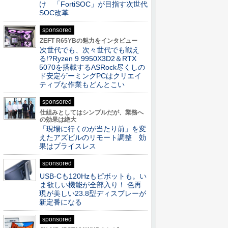
け 「FortiSOC」が目指す次世代
SOC改革
sponsored
ZEFT R65YBの魅力をインタビュー
次世代でも、次々世代でも戦え
る!?Ryzen 9 9950X3D2＆RTX
5070を搭載するASRock尽くしの
ド安定ゲーミングPCはクリエイ
ティブな作業もどんとこい
sponsored
仕組みとしてはシンプルだが、業務へ
の効果は絶大
「現場に行くのが当たり前」を変
えたアズビルのリモート調整 効
果はプライスレス
sponsored
USB-Cも120Hzもピボットも。い
ま欲しい機能が全部入り！ 色再
現が美しい23.8型ディスプレーが
新定番になる
sponsored