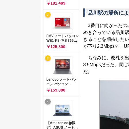
コン 15-fd 15.6イン
￥181,469
チ インテル Core 5
120U メモリ16GB
品川駅の場所によ
2
SSD512GB
Windows 11
Microsoft Office
3番目に向かったの
2024搭載 WPS
めき合っている品川
Office搭載 カメラシ
FMV ノートパソコン
ャッター 指紋認証 薄
きることを期待したい
WE1-K3 (MS 365
型 Copilotキー搭載
Personal/Copilotキ
が下り2.3Mbpsで、U
￥125,800
ナチュラルシルバー
ー搭載/Win 11/15.6
(BJ0M5PA-AAAI)
型/Core
ちなみに、改札を出ると速
3
i5/16GB/SSD
512GB/ホワイト)
3.9Mbpsだった
FMVWK3E15W_AZ
だ。
Lenovo ノートパソ
コン パソコン
IdeaPad Slim 3 14.0
￥159,800
インチ AMD
Ryzen™ 5 8640HS
4
メモリ16GB
SSD512GB
Microsoft 365 試用
版 Windows11 バッ
テリー駆動12.6時間
【Amazon.co.jp限
重量1.39kg ルナグレ
定】ASUS ノートパ