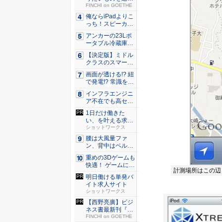
できる環...
FINCHI on GOETHE
俺ならiPadよりこ
っち！スピーカー
9個...
アンカーの23Lポ
ータブル冷蔵庫が
Ama...
【決定版】ミドル
クラスのスマート
フォンの...
画面が透ける!? 紐
で発電!? 常識を
ぶ...
インフラエンジニ
ア不在でも高セキ
ュリティ...
1日だけ働きた
い、を叶える求人
サイト
ショットワークス
腰は大風量ファ
ン、背中はペルチ
ェ冷却。ダ...
重めの3Dゲームも
快適！ ゲームに強
計測場所はこの辺
いH...
明日働ける単発バ
イト求人サイト
ショットワークス
【西野亮廣】ビジ
ネス書最新刊『北
極星 僕...
FINCHI on GOETHE