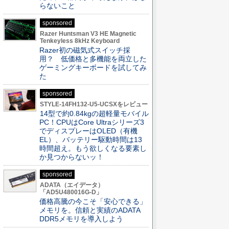
らないこと
sponsored
Razer Huntsman V3 HE Magnetic
Tenkeyless 8kHz Keyboard
Razer初の磁気式スイッチ採
用？ 低価格と多機能を両立した
ゲーミングキーボードを試してみ
た
sponsored
STYLE-14FH132-U5-UCSXをレビュー
14型で約0.84kgの超軽量モバイル
PC！CPUはCore Ultraシリーズ3
でディスプレーはOLED（有機
EL）、バッテリー駆動時間は13
時間超え。もう欲しくなる要素し
か見つからないッ！
sponsored
ADATA（エイデータ）
「AD5U480016G-D」
価格高騰の今こそ「安心できる」
メモリを。信頼と実績のADATA
DDR5メモリを導入しよう