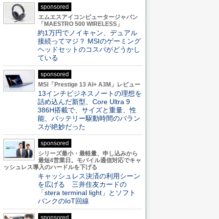
sponsored
エムエスアイコンピュータージャパン
「MAESTRO 500 WIRELESS」
約1万円でノイキャン、デュアル
接続ってマジ？ MSIのゲーミング
ヘッドセットのコスパがどうかし
ている
sponsored
MSI「Prestige 13 AI+ A3M」レビュー
13インチビジネスノートの理想を
詰め込んだ新型、Core Ultra 9
386H搭載で、サイズと重量、性
能、バッテリー駆動時間のバラン
スが絶妙だった
sponsored
シリーズ最小・最軽量、申し込みから
最短4営業日。モバイル通信対応でキャ
ッシュレス導入のハードルを下げる
キャッシュレス決済の利用シーン
を広げる 三井住友カードの
「stera terminal light」とソフト
バンクのIoT回線
sponsored