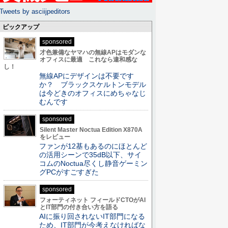
Tweets by asciijpeditors
ピックアップ
sponsored
才色兼備なヤマハの無線APはモダンな
オフィスに最適 これなら違和感な
し！
無線APにデザインは不要です
か？ ブラックスケルトンモデル
は今どきのオフィスにめちゃなじ
むんです
sponsored
Silent Master Noctua Edition X870A
をレビュー
ファンが12基もあるのにほとんど
の活用シーンで35dB以下、サイ
コムのNoctua尽くし静音ゲーミン
グPCがすごすぎた
sponsored
フォーティネット フィールドCTOがAI
とIT部門の付き合い方を語る
AIに振り回されないIT部門になる
ため、IT部門が今考えなければな