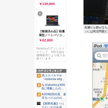
ー 83K9003JJP ノー
ソコン Vivobook 15
￥139,800
トPC
M1502NAQ 15.6イ
ンチ AMD Ryzen 7
5
170 メモリ16GB
SSD 512GB
Microsoft 365
Personal (24か月版)
高層ビル群が立ち
搭載 Windows 11 重
ンには死活問題だ
【整備済み品】軽量
量1.7kg Wi-Fi 6E ク
薄型ノートパソコン
ワイエットブルー
dynabook G83 ■
￥62,800
M1502NAQ-
13.3型
R7165BUWS
FHD(1920x1080) -
Amazonのアソシエイ
高性能第11世代Core
トとして、ASCII.jpは
i5-1135G7 - メモリ
適格販売により収入を
16GB - SSD 256GB
得ています。
- Webカメラ -
WiFi&Bluetooth -
USB Type-C - MS
Office 2021 - Win11
高コスパスマホ
搭載
「motorola edg...
なぜahamoは40G
Bに増量したの
か ...
KDDI松田社長、楽
天モバイルのロー
ミン...
【西野亮廣】つく
りたいものを追求