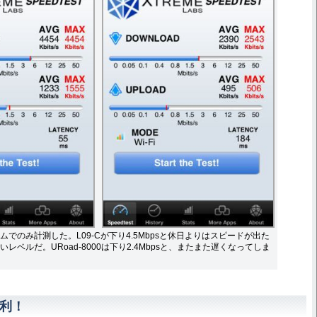
でのみ計測した。L09-Cが下り4.5Mbpsと休日よりはスピードが出た
レベルだ。URoad-8000は下り2.4Mbpsと、またまた遅くなってしま
勝利！