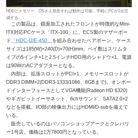
HDDとメモリー、OSさえ用意すれば動作は可能。手軽にPCが1台完
成する
この製品は、鏡面加工されたフロントが特徴的なMini-
ITX対応PCケース「ITX-100」に、ECS製のマザーボー
ド
「HDC-I2/E-450」
を組み合わせたベアボーン。ケース
サイズは185(W)×240(D)×70(H)mm。ベイ数はスリムタ
イプの5インチ×1と2.5インチHDD用のシャドウ×1。電源
は90WのACアダプターとなる。
内部は、拡張スロットがPCI×1、メモリースロットが
DDR3 DIMM×2(DDR3-1333/1066、8GBまで)。オンボー
ドインターフェースとしてVGA機能(Radeon HD 6320)
やギガビットイーサネット、6chサウンド、SATA2.0×2
などを搭載。I/O部の映像出力にはHDMI/D-subを備えて
いる。
販売しているのはパソコンショップアークとクレバリ
ー1号店。価格は1万7800円となっている。