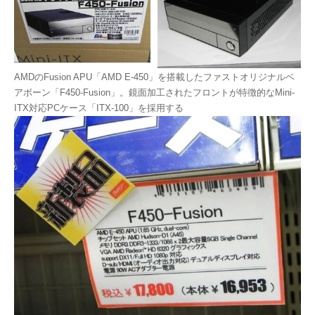
AMDのFusion APU「AMD E-450」を搭載したファストオリジナルベ
アボーン「F450-Fusion」。鏡面加工されたフロントが特徴的なMini-
ITX対応PCケース「ITX-100」を採用する