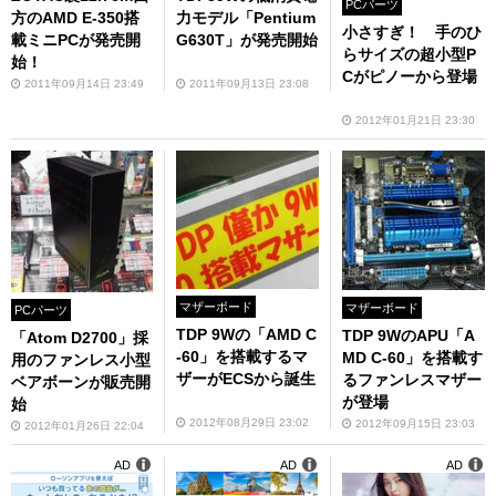
PCパーツ
方のAMD E-350搭
力モデル「Pentium
小さすぎ！ 手のひ
載ミニPCが発売開
G630T」が発売開始
らサイズの超小型P
始！
Cがピノーから登場
2011年09月14日 23:49
2011年09月13日 23:08
2012年01月21日 23:30
マザーボード
マザーボード
PCパーツ
TDP 9Wの「AMD C
TDP 9WのAPU「A
「Atom D2700」採
-60」を搭載するマ
MD C-60」を搭載す
用のファンレス小型
ザーがECSから誕生
るファンレスマザー
ベアボーンが販売開
が登場
始
2012年08月29日 23:02
2012年09月15日 23:03
2012年01月26日 22:04
AD
AD
AD