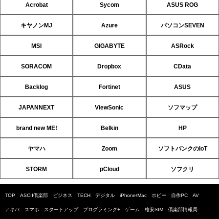
Acrobat
Sycom
ASUS ROG
キヤノンMJ
Azure
パソコンSEVEN
MSI
GIGABYTE
ASRock
SORACOM
Dropbox
CData
Backlog
Fortinet
ASUS
JAPANNEXT
ViewSonic
ソフマップ
brand new ME!
Belkin
HP
ヤマハ
Zoom
ソフトバンクのIoT
STORM
pCloud
ソフクリ
TOP
ASCII倶楽部
ビジネス
TECH
デジタル
iPhone/Mac
ホビー
自作PC
AV
アキバ
スマホ
スタートアップ
プログラミング+
ゲーム
格安SIM
倶楽部情報局