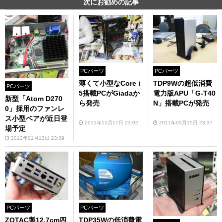
次にお勧めの記事
PCパーツ
PCパーツ
薄くて小型なCore i
TDP9Wの超低消費
PCパーツ
5搭載PCがGiadaか
電力版APU「G-T40
新型「Atom D270
ら発売
N」搭載PCが発売
0」採用のファンレ
ス小型ベアが近日登
2011年12月17日 23:02
2011年09月15日 23:37
場予定
2012年01月13日 23:39
PCパーツ
PCパーツ
ZOTAC製12.7cm四
TDP35Wの低消費電