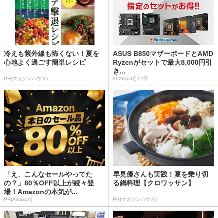
冷えも紫外線も怖くない！夏を
ASUS B850マザーボードとAMD
心地よく過ごす簡単レシピ
Ryzenがセットで最大8,000円引
き...
PR(マガジンハウス)
2026年6月12日
「え、こんなセールやってた
早見優さんも実践！夏を乗り切
の？」80％OFF以上が続々登
る鍋料理【クロワッサン】
場！Amazonの本気が...
PR(Amazon)
PR(マガジンハウス)