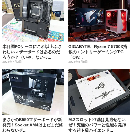
木目調PCケースにこれ以上ふさ
GIGABYTE、Ryzen 7 5700X搭
わしいマザーボードはあるのだ
載のエントリーゲーミングPC
ろうか？（いや、ないっ...
「OW...
2026年7月3日
2026年5月8日
まさかのB550マザーボードが新
M.2スロット×7基は見逃せない
発売！Socket AM4はまだまだ終
ぜ！究極のパワーと性能を発揮
わらないぜ...
する超ド級ハイエンド...