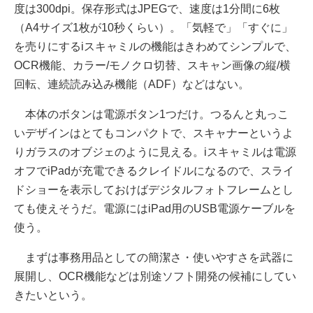
度は300dpi。保存形式はJPEGで、速度は1分間に6枚
（A4サイズ1枚が10秒くらい）。「気軽で」「すぐに」
を売りにするiスキャミルの機能はきわめてシンプルで、
OCR機能、カラー/モノクロ切替、スキャン画像の縦/横
回転、連続読み込み機能（ADF）などはない。
本体のボタンは電源ボタン1つだけ。つるんと丸っこ
いデザインはとてもコンパクトで、スキャナーというよ
りガラスのオブジェのように見える。iスキャミルは電源
オフでiPadが充電できるクレイドルになるので、スライ
ドショーを表示しておけばデジタルフォトフレームとし
ても使えそうだ。電源にはiPad用のUSB電源ケーブルを
使う。
まずは事務用品としての簡潔さ・使いやすさを武器に
展開し、OCR機能などは別途ソフト開発の候補にしてい
きたいという。