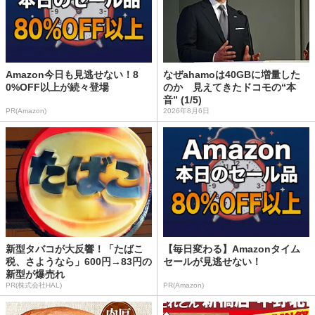
Amazon今日も見逃せない！8
なぜahamoは40GBに増量した
0%OFF以上が続々登場
のか 見えてきたドコモの“本
音” (1/5)
PR(Amazon)
2026年8月6日
新型タバコが大反響！「たばこ
【毎日変わる】Amazonタイム
税、さようなら」600円→83円の
セールが見逃せない！
新型が爆売れ
PR(株式会社HAL)
PR(Amazon)