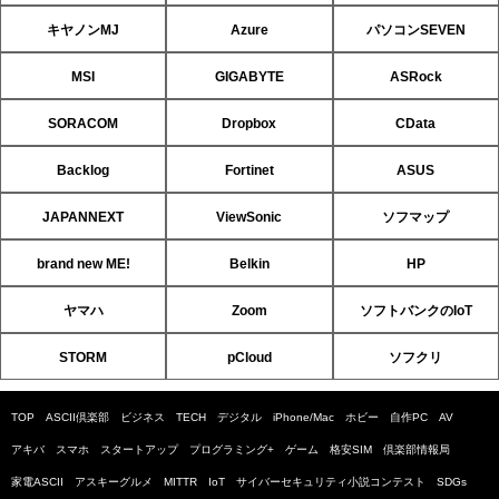
キヤノンMJ
Azure
パソコンSEVEN
MSI
GIGABYTE
ASRock
SORACOM
Dropbox
CData
Backlog
Fortinet
ASUS
JAPANNEXT
ViewSonic
ソフマップ
brand new ME!
Belkin
HP
ヤマハ
Zoom
ソフトバンクのIoT
STORM
pCloud
ソフクリ
TOP
ASCII倶楽部
ビジネス
TECH
デジタル
iPhone/Mac
ホビー
自作PC
AV
アキバ
スマホ
スタートアップ
プログラミング+
ゲーム
格安SIM
倶楽部情報局
家電ASCII
アスキーグルメ
MITTR
IoT
サイバーセキュリティ小説コンテスト
SDGs