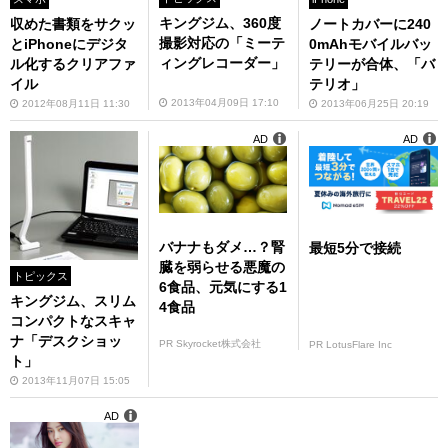
キングジム、360度
ノートカバーに240
収めた書類をサクッ
撮影対応の「ミーテ
0mAhモバイルバッ
とiPhoneにデジタ
ィングレコーダー」
テリーが合体、「バ
ル化するクリアファ
テリオ」
イル
2013年04月09日 17:10
2013年06月25日 20:19
2012年08月11日 11:30
AD
AD
バナナもダメ…？腎
最短5分で接続
臓を弱らせる悪魔の
トピックス
6食品、元気にする1
キングジム、スリム
4食品
コンパクトなスキャ
ナ「デスクショッ
PR Skyrocket株式会社
PR LotusFlare Inc
ト」
2013年11月07日 15:05
AD