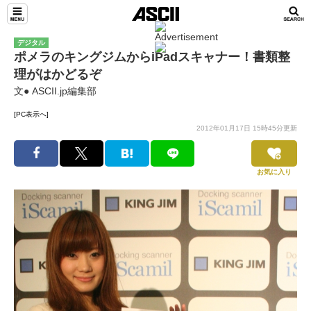
デジタル
ポメラのキングジムからiPadスキャナー！書類整
理がはかどるぞ
文● ASCII.jp編集部
[PC表示へ]
2012年01月17日 15時45分更新
お気に入り