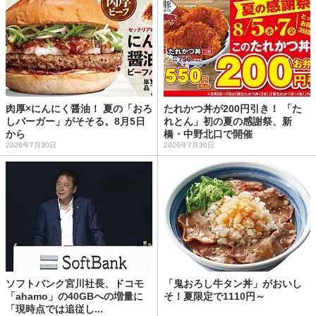
肉厚×にんにく醤油！ 夏の「おろ
たれかつ丼が200円引き！ 「た
しバーガー」がそそる。8月5日
れとん」初の夏の感謝祭、新
から
橋・中野北口で開催
2026年7月30日
2026年7月30日
ソフトバンク宮川社長、ドコモ
「鬼おろし牛タン丼」がおいし
「ahamo」の40GBへの増量に
そ！夏限定で1110円～
「現時点では追従し...