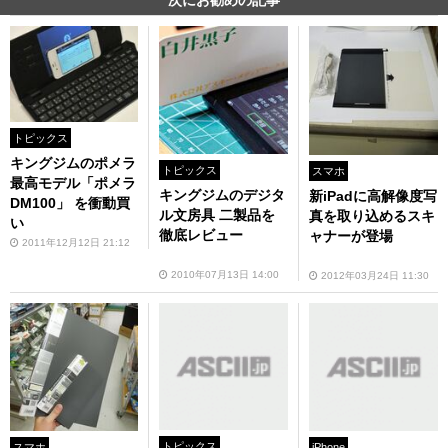
トピックス
キングジムのポメラ
トピックス
スマホ
最高モデル「ポメラ
キングジムのデジタ
新iPadに高解像度写
DM100」 を衝動買
ル文房具 二製品を
真を取り込めるスキ
い
徹底レビュー
ャナーが登場
2011年12月12日 21:12
2010年07月13日 14:00
2012年03月24日 11:30
トピックス
iPhone
スマホ