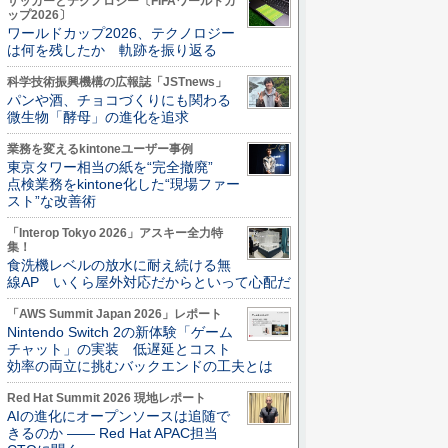
サッカーとテクノロジー〔FIFAワールドカ
ップ2026〕
ワールドカップ2026、テクノロジー
は何を残したか 軌跡を振り返る
科学技術振興機構の広報誌「JSTnews」
パンや酒、チョコづくりにも関わる
微生物「酵母」の進化を追求
業務を変えるkintoneユーザー事例
東京タワー相当の紙を“完全撤廃”
点検業務をkintone化した“現場ファー
スト”な改善術
「Interop Tokyo 2026」アスキー全力特
集！
食洗機レベルの放水に耐え続ける無
線AP いくら屋外対応だからといって心配だ
「AWS Summit Japan 2026」レポート
Nintendo Switch 2の新体験「ゲーム
チャット」の実装 低遅延とコスト
効率の両立に挑むバックエンドの工夫とは
Red Hat Summit 2026 現地レポート
AIの進化にオープンソースは追随で
きるのか ―― Red Hat APAC担当