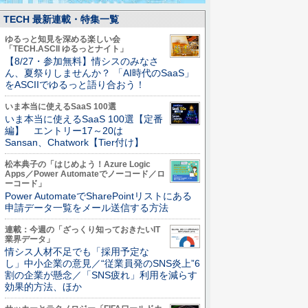
TECH 最新連載・特集一覧
ゆるっと知見を深める楽しい会
「TECH.ASCII ゆるっとナイト」
【8/27・参加無料】情シスのみなさ
ん、夏祭りしませんか？ 「AI時代のSaaS」
をASCIIでゆるっと語り合おう！
いま本当に使えるSaaS 100選
いま本当に使えるSaaS 100選【定番
編】 エントリー17～20は
Sansan、Chatwork【Tier付け】
松本典子の「はじめよう！Azure Logic
Apps／Power Automateでノーコード／ロ
ーコード」
Power AutomateでSharePointリストにある
申請データ一覧をメール送信する方法
連載：今週の「ざっくり知っておきたいIT
業界データ」
情シス人材不足でも「採用予定な
し」中小企業の意見／“従業員発のSNS炎上”6
割の企業が懸念／「SNS疲れ」利用を減らす
効果的方法、ほか