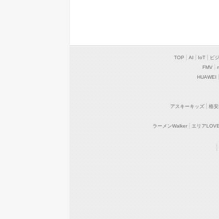
TOP
AI
IoT
ビ
FMV
HUAWEI
アスキーキッズ
格安
ラーメンWalker
エリアLOVEW