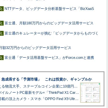
NTTデータ、ビッグデータ分析基盤サービス「BizXaaS
化
富士通、月額180万円からのビッグデータ活用サービス
化
富士通のキュレーターが挑む「ビッグデータからものづく
化
月額32万円からのビッグデータ活用サービス
富士通「データ活用基盤サービス」がForce.comと連携
化
、急成長する「予測市場」 これは投資か、ギャンブルか
アマゾン配送を支える物流大手、ステーブルコイン企業に10億円投資のワケ
あこがれの旗艦モバイルノートPC最新モデル=「ThinkPad X1 Carbon Gen 14 Aura Edition」実機レビュー
ハッセルブラッド搭載の頂上カメラ・スマホ「OPPO Find X9 Ultra」実写レビュー=プロが本気で徹底撮影しました!!