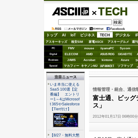
ASCII.jp
TECH
トップ
AI
IoT
ビジネス
TECH
デジタル
i
アスキーキッズ
格安SIM
家電ASCII
アスキーグルメ
週刊
FMV
mouse
iiyamaPC
Sycom
PC
ELECOM
AMD
ASUS ROG
Digital
GIGABYTE
JAWS
Acrobat
kintone
Azure
Business
S
JAPANNEXT
マカフィー
キヤノンMJ
ソフマップ
Special
注目ニュース
いま本当に使える
情報管理・統合、通信
SaaS 100選【定
番編】 エントリ
富士通、ビッグ
ー1～4はMicrosof
ス」
t 365やSalesforce
【Tier付け】
2012年01月17日 06時00
【8/27・無料大懇