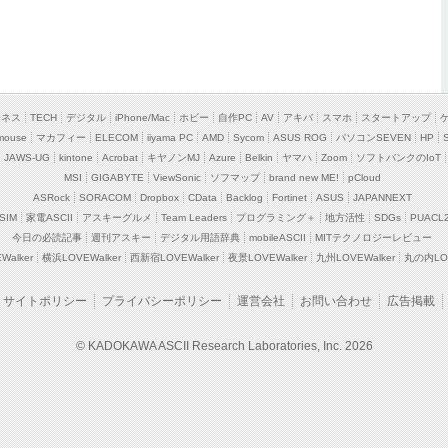
ジネス
TECH
デジタル
iPhone/Mac
ホビー
自作PC
AV
アキバ
スマホ
スタートアップ
mouse
マカフィー
ELECOM
iiyama PC
AMD
Sycom
ASUS ROG
パソコンSEVEN
HP
JAWS-UG
kintone
Acrobat
キヤノンMJ
Azure
Belkin
ヤマハ
Zoom
ソフトバンクのIoT
MSI
GIGABYTE
ViewSonic
ソフマップ
brand new ME!
pCloud
ASRock
SORACOM
Dropbox
CData
Backlog
Fortinet
ASUS
JAPANNEXT
SIM
家電ASCII
アスキーグルメ
Team Leaders
プログラミング＋
地方活性
SDGs
PUACL
今日の必読記事
週刊アスキー
デジタル用語辞典
mobileASCII
MITテクノロジーレビュー
alker
横浜LOVEWalker
西新宿LOVEWalker
夜景LOVEWalker
九州LOVEWalker
丸の内LOV
サイトポリシー
プライバシーポリシー
運営会社
お問い合わせ
広告掲載
© KADOKAWA ASCII Research Laboratories, Inc. 2026