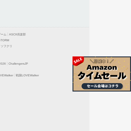
ゲーム
ASCII倶楽部
STORM
ソフクリ
2026
ChallengersJP
EWalker
戦国LOVEWalker