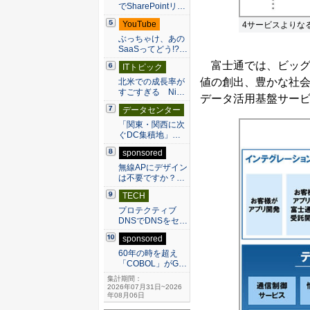
でSharePointリ…
YouTube
4サービスよりな
ぶっちゃけ、あの
SaaSってどう!?…
富士通では、ビッグ
ITトピック
値の創出、豊かな社
北米での成長率が
すごすぎる Ni…
データ活用基盤サー
データセンター
「関東・関西に次
ぐDC集積地」…
sponsored
無線APにデザイン
は不要ですか？…
TECH
プロテクティブ
DNSでDNSをセ…
sponsored
60年の時を超え
「COBOL」がG…
集計期間：
2026年07月31日~2026
年08月06日