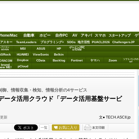
Phone/Mac
自動車
ホビー
自作PC
AV
アキバ
スマホ
ゲ
スタートアップ
アスキー
TeamLeaders
プログラミング+
SDGs
地方活性
PUACL2026
ChallengersJP
パソコン
ゲーミングPC
MSI
ASUS
HP
STORM
SEVEN
ASRock
HUAWEI
ViewSonic
Belkin
ソフトバンクの
Dropbox
CData
Backlog
Fortinet
ヤマハ
Zoom
ORACOM
IoT
brand
pCloud
new ME!
制御、情報収集・検知、情報分析の4サービス
データ活用クラウド「データ活用基盤サービ
分更新
文● TECH.ASCII.jp
お気に入り
一覧