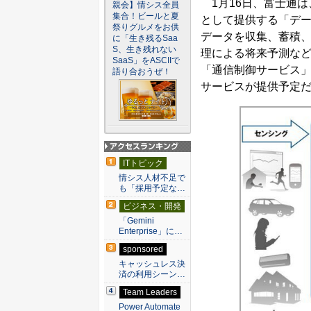
1月16日、富士通は
親会】情シス全員
集合！ビールと夏
として提供する「デ
祭りグルメをお供
データを収集、蓄積
に「生き残るSaa
S、生き残れない
理による将来予測な
SaaS」をASCIIで
「通信制御サービス」
語り合おうぜ！
サービスが提供予定
アクセスランキン
ITトピック
グ
情シス人材不足で
も「採用予定な…
ビジネス・開発
「Gemini
Enterprise」に…
sponsored
キャッシュレス決
済の利用シーン…
Team Leaders
Power Automate