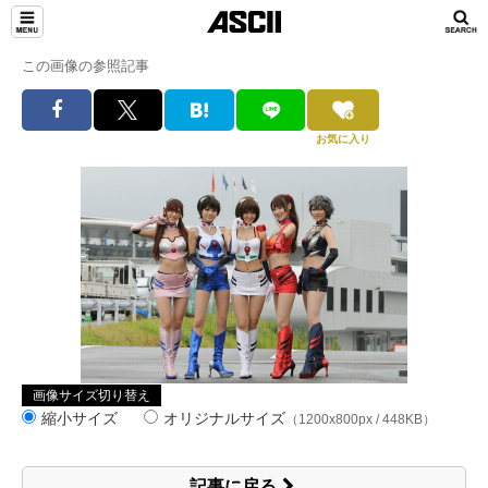
この画像の参照記事
お気に入り
画像サイズ切り替え
縮小サイズ
オリジナルサイズ
（1200x800px / 448KB）
記事に戻る