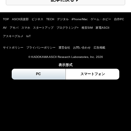
TOP
ASCII倶楽部
ビジネス
TECH
デジタル
iPhone/Mac
ゲーム・ホビー
自作PC
AV
アキバ
スマホ
スタートアップ
プログラミング+
格安SIM
家電ASCII
アスキーグルメ
IoT
サイトポリシー
プライバシーポリシー
運営会社
お問い合わせ
広告掲載
© KADOKAWA ASCII Research Laboratories, Inc.
2026
表示形式
PC
スマートフォン