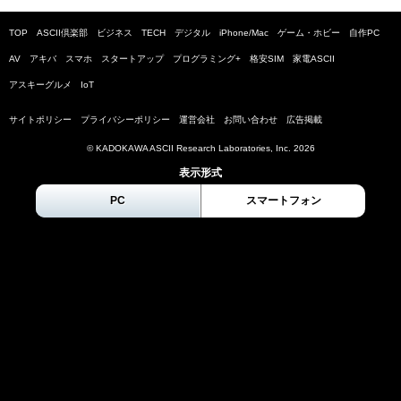
TOP
ASCII倶楽部
ビジネス
TECH
デジタル
iPhone/Mac
ゲーム・ホビー
自作PC
AV
アキバ
スマホ
スタートアップ
プログラミング+
格安SIM
家電ASCII
アスキーグルメ
IoT
サイトポリシー
プライバシーポリシー
運営会社
お問い合わせ
広告掲載
© KADOKAWA ASCII Research Laboratories, Inc.
2026
表示形式
PC
スマートフォン