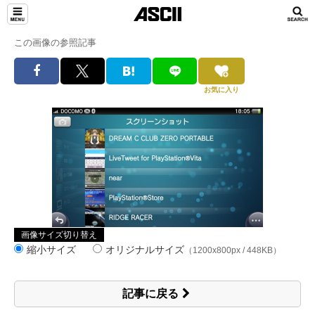
この画像の参照記事
お気に入り
画像サイズ切り替え
縮小サイズ
オリジナルサイズ
（1200x800px / 448KB）
記事に戻る