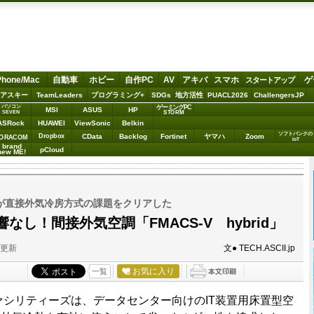
Phone/Mac
自動車
ホビー
自作PC
AV
アキバ
スマホ
ゲ
スタートアップ
アスキー
TeamLeaders
プログラミング+
SDGs
地方活性
PUACL2026
ChallengersJP
パソコン
ゲーミングPC
MSI
ASUS
HP
STORM
SEVEN
ASRock
HUAWEI
ViewSonic
Belkin
ソフトバンクの
Dropbox
CData
Backlog
Fortinet
ヤマハ
Zoom
ORACOM
IoT
brand
pCloud
new ME!
ズが直接外気冷房方式の課題をクリアした
なし！間接外気空調「FMACS-V hybrid」
分更新
文● TECH.ASCII.jp
お気に入り
一覧
ファシリティーズは、データセンター向けのIT装置用床置型空