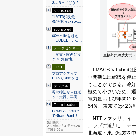
SaaSってどう!?…
sponsored
“120TB消失危
機”を救ったBox…
sponsored
60年の時を超え
「COBOL」がG…
データセンター
「関東・関西に次
直接外気冷房方式（
ぐDC集積地」…
TECH
FMACS-V hyb
プロアクティブ
中間期に圧縮機を停
DNSでDNSをセ…
うことができる。冷
デジタル
極めて小さいため、
異常検知からロボ
ット走行、車両…
電力量および年間CO
Team Leaders
54％、東京では42
Power Automate
でSharePointリ…
NTTファシリティー
集計期間：
ナップに追加し、デ
2026年07月30日~2026
年08月05日
北海道・東北地方を