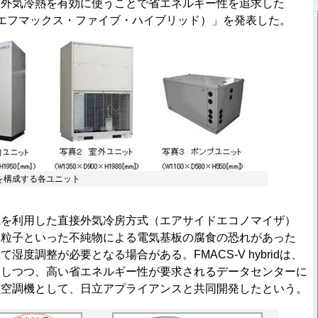
、外気冷熱を有効に使うことで省エネルギー性を追求した
brid（エフマックス・ファイブ・ハイブリッド）」を発表した。
ridを構成する各ユニット
を利用した直接外気冷房方式（エアサイドエコノマイザ）
塩粒子といった不純物による電気基板の腐食の恐れがあった
湿度調整が必要となる場合がある。FMACS-V hybridは、
アしつつ、高い省エネルギー性が要求されるデータセンターに
型空調機として、日立アプライアンスと共同開発したという。