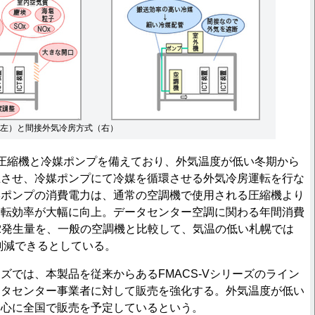
左）と間接外気冷房方式（右）
ridは圧縮機と冷媒ポンプを備えており、外気温度が低い冬期から
止させ、冷媒ポンプにて冷媒を循環させる外気冷房運転を行な
媒ポンプの消費電力は、通常の空調機で使用される圧縮機より
運転効率が大幅に向上。データセンター空調に関わる年間消費
2発生量を、一般の空調機と比較して、気温の低い札幌では
％削減できるとしている。
ズでは、本製品を従来からあるFMACS-Vシリーズのライン
ータセンター事業者に対して販売を強化する。外気温度が低い
中心に全国で販売を予定しているという。