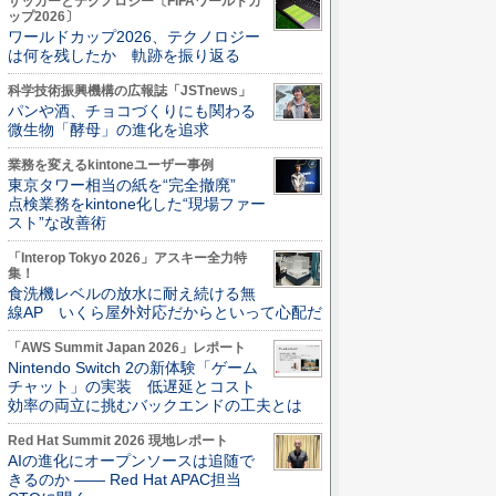
サッカーとテクノロジー〔FIFAワールドカ
ップ2026〕
ワールドカップ2026、テクノロジー
は何を残したか 軌跡を振り返る
科学技術振興機構の広報誌「JSTnews」
パンや酒、チョコづくりにも関わる
微生物「酵母」の進化を追求
業務を変えるkintoneユーザー事例
東京タワー相当の紙を“完全撤廃”
点検業務をkintone化した“現場ファー
スト”な改善術
「Interop Tokyo 2026」アスキー全力特
集！
食洗機レベルの放水に耐え続ける無
線AP いくら屋外対応だからといって心配だ
「AWS Summit Japan 2026」レポート
Nintendo Switch 2の新体験「ゲーム
チャット」の実装 低遅延とコスト
効率の両立に挑むバックエンドの工夫とは
Red Hat Summit 2026 現地レポート
AIの進化にオープンソースは追随で
きるのか ―― Red Hat APAC担当