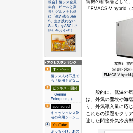
調機の新製品として
親会】情シス全員
集合！ビールと夏
「FMACS-V hy
祭りグルメをお供
に「生き残るSaa
S、生き残れない
SaaS」をASCIIで
語り合おうぜ！
アクセスランキン
ITトピック
グ
FMACS-V hyb
情シス人材不足で
も「採用予定な…
ビジネス・開発
一般的に、低温外気
「Gemini
は、外気の塵埃や海
Enterprise」に…
り、外気導入量に応じて
sponsored
キャッシュレス決
これらの課題をクリ
済の利用シーン…
適した間接外気冷房
YouTube
ぶっちゃけ、あの