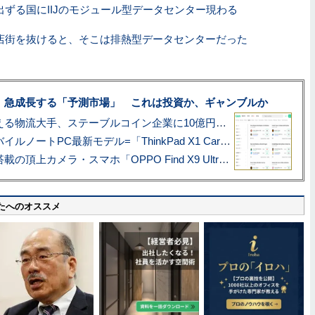
出ずる国にIIJのモジュール型データセンター現わる
店街を抜けると、そこは排熱型データセンターだった
、急成長する「予測市場」 これは投資か、ギャンブルか
アマゾン配送を支える物流大手、ステーブルコイン企業に10億円投資のワケ
あこがれの旗艦モバイルノートPC最新モデル=「ThinkPad X1 Carbon Gen 14 Aura Edition」実機レビュー
ハッセルブラッド搭載の頂上カメラ・スマホ「OPPO Find X9 Ultra」実写レビュー=プロが本気で徹底撮影しました!!
たへのオススメ