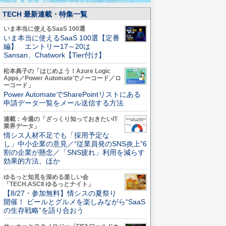
TECH 最新連載・特集一覧
いま本当に使えるSaaS 100選
いま本当に使えるSaaS 100選【定番
編】 エントリー17～20は
Sansan、Chatwork【Tier付け】
松本典子の「はじめよう！Azure Logic
Apps／Power Automateでノーコード／ロ
ーコード」
Power AutomateでSharePointリストにある
申請データ一覧をメール送信する方法
連載：今週の「ざっくり知っておきたいIT
業界データ」
情シス人材不足でも「採用予定な
し」中小企業の意見／“従業員発のSNS炎上”6
割の企業が懸念／「SNS疲れ」利用を減らす
効果的方法、ほか
ゆるっと知見を深める楽しい会
「TECH.ASCII ゆるっとナイト」
【8/27・参加無料】情シスの夏祭り
開催！ ビールとグルメを楽しみながら“SaaS
の生存戦略”を語り合おう