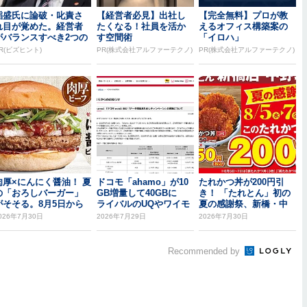
稲盛氏に論破・叱責さ
【経営者必見】出社し
【完全無料】プロが教
れ目が覚めた。経営者
たくなる！社員を活か
えるオフィス構築案の
がバランスすべき2つの
す空間術
「イロハ」
背反
R(ビズヒント)
PR(株式会社アルファーテクノ)
PR(株式会社アルファーテクノ)
肉厚×にんにく醤油！ 夏
ドコモ「ahamo」が10
たれかつ丼が200円引
の「おろしバーガー」
GB増量して40GBに
き！ 「たれとん」初の
がそそる。8月5日から
ライバルのUQやワイモ
夏の感謝祭、新橋・中
バを意識...
野北口で開催
026年7月30日
2026年7月29日
2026年7月30日
Recommended by