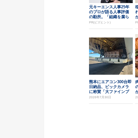
元キーエンス人事25年
のプロが語る人事評価
の勘所。「組織を腐ら
せるNG評価」とは...
PR(ビズヒント)
P
熊本にエアコン300台即
日納品、ビックカメラ
に称賛「大ファインプ
レー」
2026年7月30日
2