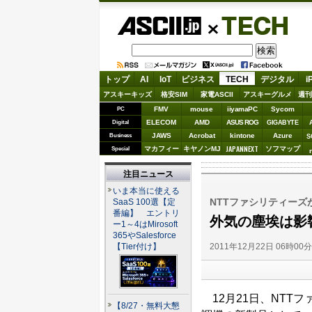
ASCII.jp
TECH
トップ
AI
IoT
ビジネス
TECH
デジタル
i
アスキーキッズ
格安SIM
家電ASCII
アスキーグルメ
週刊
FMV
mouse
iiyamaPC
Sycom
PC
ELECOM
AMD
ASUS ROG
Digital
GIGABYTE
JAWS
Acrobat
kintone
Azure
Business
S
JAPANNEXT
マカフィー
キヤノンMJ
ソフマップ
Special
注目ニュース
いま本当に使える
NTTファシリティー
SaaS 100選【定
番編】 エントリ
外気の塵埃は影響
ー1～4はMirosoft
365やSalesforce
2011年12月22日 06時00
【Tier付け】
12月21日、NTT
【8/27・無料大懇