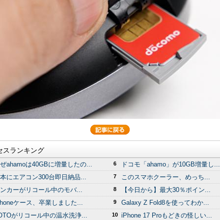
セスランキング
ぜahamoは40GBに増量したの...
6
ドコモ「ahamo」が10GB増量し...
本にエアコン300台即日納品...
7
このスマホクーラー、めっち...
ンカーがリコール中のモバ...
8
【今日から】最大30％ポイン...
Phoneケース、卒業しました...
9
Galaxy Z Fold8を使ってわか...
OTOがリコール中の温水洗浄...
10
iPhone 17 Proもどきの怪しい...