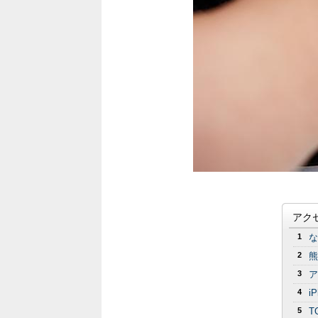
アク
1
な
2
熊
3
ア
4
i
5
T