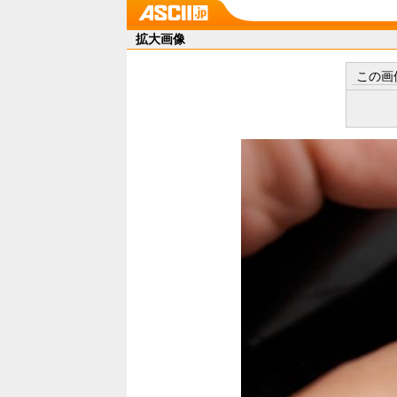
拡大画像
この画