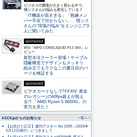
ビジネスIT環境が大きく変わる中で、
情シスさんの悩みも変化している？
「IT機器が高すぎる」「熟練メン
バー不在で分からない」… 情シス
さんの“現場の悩み”をエンジニア3
人に聞いてみた
sponsored
MSI「MPG CORELIQUID P13 360」レ
ビュー
新型水冷クーラー登場！ケーブル
隠蔽構造でデザインもスッキリ、
組み立てもラクなこの夏注目のパ
ーツを検証する
sponsored
ビデオカードなしで｢FFXIV: 黄金
のレガシー｣の60fps超えが狙え
る!? 「AMD Ryzen 5 8600G」の
実力を見た！
ASCII.jpからのお知らせ
一覧へ
【お詫びと訂正】週刊アスキー No.1595（2026年
5月12日発行）につきまして