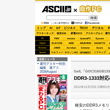
ASCII.jp
自作PC
トップ
AI
IoT
ビジネス
TECH
デジタル
i
アスキーキッズ
格安SIM
家電ASCII
アスキーグルメ
週刊
FMV
mouse
iiyamaPC
Sycom
PC
ELECOM
AMD
ASUS ROG
Digital
GIGABYTE
JAWS
Acrobat
kintone
Azure
Business
S
JAPANNEXT
マカフィー
キヤノンMJ
ソフマップ
Special
注目ニュース
週刊アスキー特別
編集 週アス
GeIL「GOC316GB13
2026August
DDR3-1333
2011年12月15日 23時01
格安のDDR3メモリ