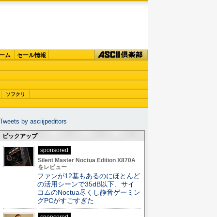
ーム
セール情報
ソフクリ
Tweets by asciijpeditors
ピックアップ
sponsored
Silent Master Noctua Edition X870A
をレビュー
ファンが12基もあるのにほとんど
の活用シーンで35dB以下、サイ
コムのNoctua尽くし静音ゲーミン
グPCがすごすぎた