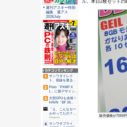
ル
。本日2枚セットの
週刊アスキー特別
編集 週アス
2026July
サンワダイレク
ト、視線を遮るフ
ェルト製デ...
Pixio「PXMP X
L」に新デザイン...
大型GPUも余裕！
HAVN「BF 36...
「え、こんなセー
ルやってたの？」
販売価格が7000
80％O...
Amazon
サンワサプライ、