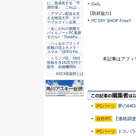
に、急成長する「予
GeIL
測市場」 これは…
【取材協力】
・アマゾン配送を支
える物流大手、ステ
PC DIY SHOP FreeT
ーブルコイン企業…
・あこがれの旗艦モ
バイルノートPC最新
モデル=「ThinkPa…
・ハッセルブラッド
搭載の頂上カメラ・
スマホ「OPPO Fin…
本記事はアフィ
・トランプ氏、SNS
投稿を月1620万円で
販売 金融機関向…
ASCII倶楽部とは
夢の64
PCパーツ
【価格調査】
自作PC
ドスパラ
PCパーツ