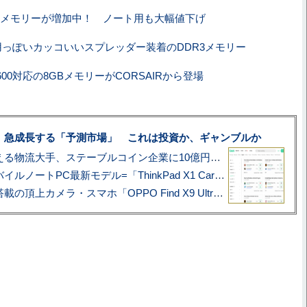
Bメモリーが増加中！ ノート用も大幅値下げ
用っぽいカッコいいスプレッダー装着のDDR3メモリー
1600対応の8GBメモリーがCORSAIRから登場
、急成長する「予測市場」 これは投資か、ギャンブルか
アマゾン配送を支える物流大手、ステーブルコイン企業に10億円投資のワケ
あこがれの旗艦モバイルノートPC最新モデル=「ThinkPad X1 Carbon Gen 14 Aura Edition」実機レビュー
ハッセルブラッド搭載の頂上カメラ・スマホ「OPPO Find X9 Ultra」実写レビュー=プロが本気で徹底撮影しました!!