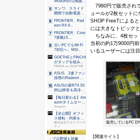
4K/60Hzの2画面
7980円で販売されてい
出...
サンワ、スライド
ュールが2枚セットになっ
開閉で自動電源O
N/OF...
SHOP FreeTに
FRONTIER、Rad
eon RX 9...
には大きなトピック
FRONTIER、Core
ちなみに、4枚セットの
7搭載15....
当初の約1万9000
古いPCでもWi-Fi
7対応へ、MSI...
いるユーザーには注
GOETHEとFINCHI
がタッグを組み...
FINCHI on GOETHE
ASUS、2連ファン
採用のRadeon ...
ASUSの新RTX 50
80は静音＆高冷...
【毎日変わる】Am
azonタイムセール
が...
Amazon
【全公開】オフィ
ス移転・内装を成
販売しているPC D
功に導く...
株式会社アルファーテ
クノ
【関連サイト】
ASCII倶楽部
・プロ野球も対象