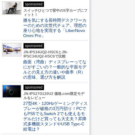
sponsored
スイッチひとつで背中のS字カーブにフ
ィット！
腰を気にする長時間デスクワーカ
ーのための次世代チェア。理想の
座り心地を実現する「LiberNovo
Omni Pro」
sponsored
JN-IPS34UQ2-HSC6とJN-
IPSC34UQ2-HSC6で比較
曲面（湾曲）ディスプレーってな
にがすごいの？一般的な平面モデ
ルとの見え方の違いや曲率（R）
の意味、選び方を解説
sponsored
JN-IPS27G120U2 価格.com限定モデ
ルをレビュー
27型4K・120Hzゲーミングディス
プレーが破格の3万円切り！PCで
もPS5でもSwitch 2でも使えるモ
デルだけど買っても大丈夫？昇降
式多機能スタンドやUSB Typc-C
給電は？