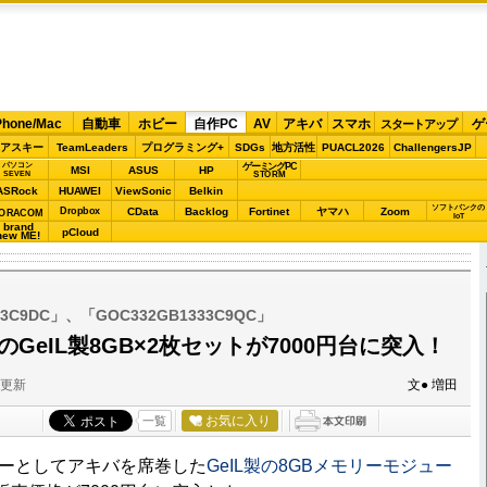
Phone/Mac
自動車
ホビー
自作PC
AV
アキバ
スマホ
ゲ
スタートアップ
アスキー
TeamLeaders
プログラミング+
SDGs
地方活性
PUACL2026
ChallengersJP
パソコン
ゲーミングPC
MSI
ASUS
HP
STORM
SEVEN
ASRock
HUAWEI
ViewSonic
Belkin
ソフトバンクの
Dropbox
CData
Backlog
Fortinet
ヤマハ
Zoom
ORACOM
IoT
brand
pCloud
new ME!
33C9DC」、「GOC332GB1333C9QC」
対応のGeIL製8GB×2枚セットが7000円台に突入！
分更新
文● 増田
お気に入り
一覧
ーとしてアキバを席巻した
GeIL製の8GBメモリーモジュー