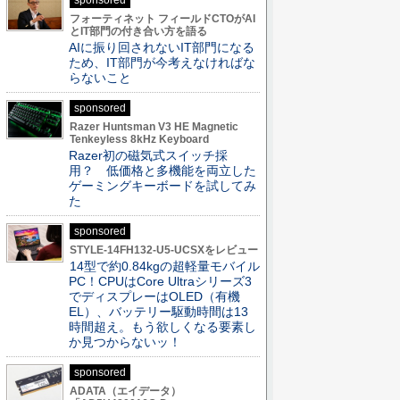
sponsored
フォーティネット フィールドCTOがAI
とIT部門の付き合い方を語る
AIに振り回されないIT部門になる
ため、IT部門が今考えなければな
らないこと
sponsored
Razer Huntsman V3 HE Magnetic
Tenkeyless 8kHz Keyboard
Razer初の磁気式スイッチ採
用？ 低価格と多機能を両立した
ゲーミングキーボードを試してみ
た
sponsored
STYLE-14FH132-U5-UCSXをレビュー
14型で約0.84kgの超軽量モバイル
PC！CPUはCore Ultraシリーズ3
でディスプレーはOLED（有機
EL）、バッテリー駆動時間は13
時間超え。もう欲しくなる要素し
か見つからないッ！
sponsored
ADATA（エイデータ）