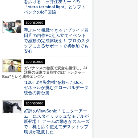
を広げる 三井住友カードの
「stera terminal light」とソフト
バンクのIoT回線
sponsored
手ぶらで挑戦できるアプライド豊
田店の自作PC組み立てイベント
で感動の完成体験を！ プロのスタ
ッフによるサポートで初参加でも
安心
sponsored
ガバナンスの徹底で安全を担保し、AI
活用の促進で目指すのは“トレジャー
Box”という成長エンジン
“120TB消失危機”を救ったBox。
ゼネラルが挑むグローバルデータ
統合の舞台裏
sponsored
好評のViewSonic「モニターアー
ム」にスタイリッシュなモデルが
新登場！ アームの動きがスムーズ
で、机も広く使えてデスクトップ
環境が激変した