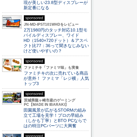
現が美しい23.8型ディスプレーが
新定番になる
sponsored
JN-MD-IPST101WHDをレビュー
2万1980円のタッチ対応10.1型モ
バイルディスプレー、ワイド
HD（1540×720ドット）＆アスペ
クト比77：36って聞きなじみない
けど使いやすいの？
sponsored
ファミチキ「ファミマ味」も実食
ファミチキの次に売れている商品
が意外！ ファミマ「レジ横」人気
トップ3
sponsored
茨城県龍ヶ崎市産のゲーミング
PC【MADE IN IBARAKI】
田園風景が広がるSTORMの組み
立て工場を見学！プロの早組み
（しかも丁寧）とBTO PCならで
はの特注PCパーツに大興奮
sponsored