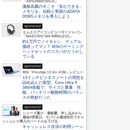
「AD5U480016G-D」
価格高騰の今こそ「安心できる」
メモリを。信頼と実績のADATA
DDR5メモリを導入しよう
sponsored
エムエスアイコンピュータージャパン
「MAESTRO 500 WIRELESS」
約1万円でノイキャン、デュアル
接続ってマジ？ MSIのゲーミング
ヘッドセットのコスパがどうかし
ている
sponsored
MSI「Prestige 13 AI+ A3M」レビュー
13インチビジネスノートの理想を
詰め込んだ新型、Core Ultra 9
386H搭載で、サイズと重量、性
能、バッテリー駆動時間のバラン
スが絶妙だった
sponsored
シリーズ最小・最軽量、申し込みから
最短4営業日。モバイル通信対応でキャ
ッシュレス導入のハードルを下げる
キャッシュレス決済の利用シーン