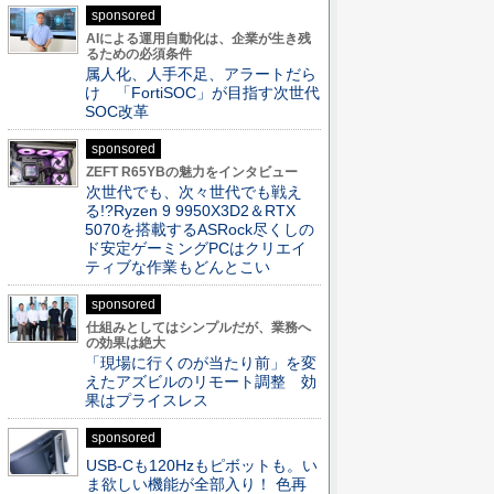
sponsored
AIによる運用自動化は、企業が生き残
るための必須条件
属人化、人手不足、アラートだら
け 「FortiSOC」が目指す次世代
SOC改革
sponsored
ZEFT R65YBの魅力をインタビュー
次世代でも、次々世代でも戦え
る!?Ryzen 9 9950X3D2＆RTX
5070を搭載するASRock尽くしの
ド安定ゲーミングPCはクリエイ
ティブな作業もどんとこい
sponsored
仕組みとしてはシンプルだが、業務へ
の効果は絶大
「現場に行くのが当たり前」を変
えたアズビルのリモート調整 効
果はプライスレス
sponsored
USB-Cも120Hzもピボットも。い
ま欲しい機能が全部入り！ 色再