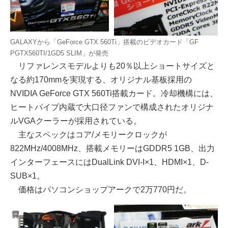
GALAXYから「GeForce GTX 560Ti」搭載のビデオカード「GF
PGTX560TI/1GD5 SLIM」が発売
リファレンスモデルよりも20％以上ショートサイズと
なる約170mmを実現する、オリジナル基板採用の
NVIDIA GeForce GTX 560Ti搭載カード。冷却機構には、
ヒートパイプ内蔵で大口径ファンで構成されたオリジナ
ルVGAクーラーが採用されている。
主なスペックはコア/メモリークロックが
822MHz/4008MHz、搭載メモリーはGDDR5 1GB、出力
インターフェースにはDualLink DVI-I×1、HDMI×1、D-
SUB×1。
価格はパソコンショップアークで2万770円だ。