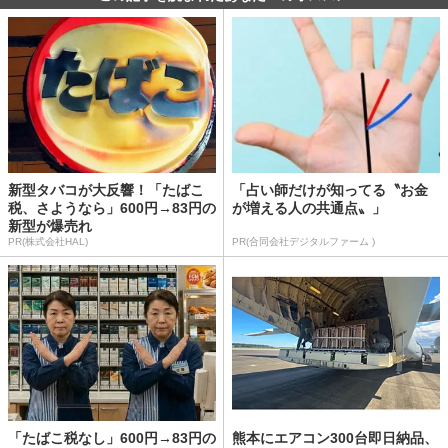
新型タバコが大反響！「たばこ
「占い師だけが知ってる〝お金
税、さようなら」600円→83円の
が増える人の共通点〟」
新型が爆売れ
PR(株式会社HAL)
PR(合同会社デジタルファーム )
「たばこ税なし」600円→83円の
熊本にエアコン300台即日納品、