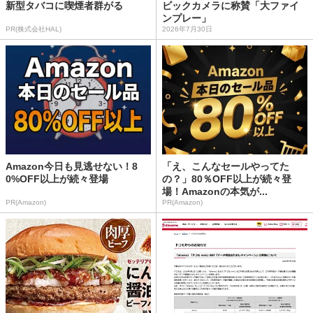
新型タバコに喫煙者群がる
ビックカメラに称賛「大ファイ
ンプレー」
PR(株式会社HAL)
2026年7月30日
Amazon今日も見逃せない！8
「え、こんなセールやってた
0%OFF以上が続々登場
の？」80％OFF以上が続々登
場！Amazonの本気が...
PR(Amazon)
PR(Amazon)