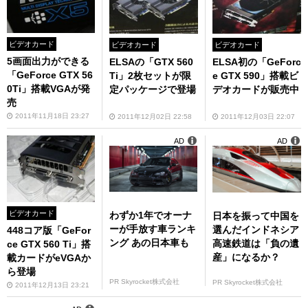
ビデオカード
ビデオカード
ビデオカード
5画面出力ができる
ELSAの「GTX 560
ELSA初の「GeForc
「GeForce GTX 56
Ti」2枚セットが限
e GTX 590」搭載ビ
0Ti」搭載VGAが発
定パッケージで登場
デオカードが販売中
売
2011年11月18日 23:27
2011年12月02日 22:58
2011年12月03日 22:07
AD
AD
ビデオカード
わずか1年でオーナ
日本を振って中国を
ーが手放す車ランキ
選んだインドネシア
448コア版「GeFor
ング あの日本車も
高速鉄道は「負の遺
ce GTX 560 Ti」搭
産」になるか？
載カードがeVGAか
ら登場
PR Skyrocket株式会社
PR Skyrocket株式会社
2011年12月13日 23:21