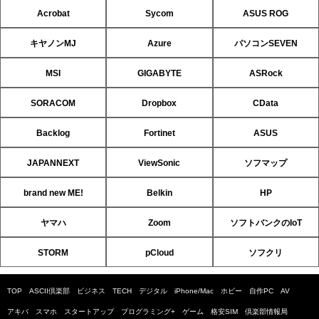
Acrobat
Sycom
ASUS ROG
キヤノンMJ
Azure
パソコンSEVEN
MSI
GIGABYTE
ASRock
SORACOM
Dropbox
CData
Backlog
Fortinet
ASUS
JAPANNEXT
ViewSonic
ソフマップ
brand new ME!
Belkin
HP
ヤマハ
Zoom
ソフトバンクのIoT
STORM
pCloud
ソフクリ
TOP
ASCII倶楽部
ビジネス
TECH
デジタル
iPhone/Mac
ホビー
自作PC
AV
アキバ
スマホ
スタートアップ
プログラミング+
ゲーム
格安SIM
倶楽部情報局