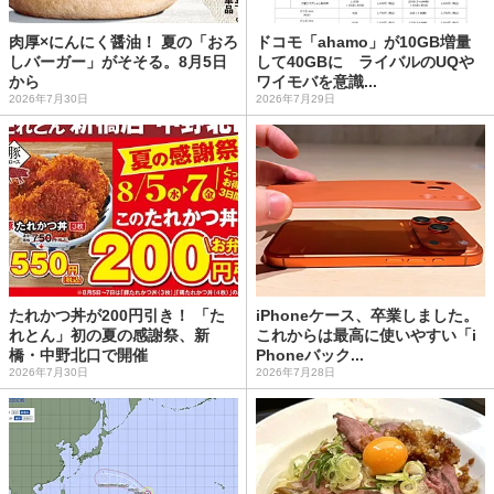
肉厚×にんにく醤油！ 夏の「おろ
ドコモ「ahamo」が10GB増量
しバーガー」がそそる。8月5日
して40GBに ライバルのUQや
から
ワイモバを意識...
2026年7月30日
2026年7月29日
たれかつ丼が200円引き！ 「た
iPhoneケース、卒業しました。
れとん」初の夏の感謝祭、新
これからは最高に使いやすい「i
橋・中野北口で開催
Phoneバック...
2026年7月30日
2026年7月28日