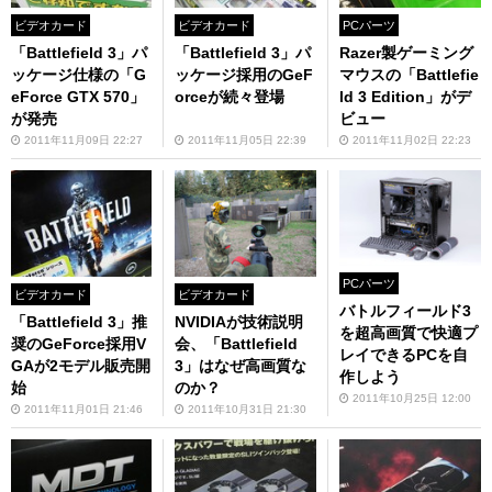
ビデオカード
ビデオカード
PCパーツ
「Battlefield 3」パ
「Battlefield 3」パ
Razer製ゲーミング
ッケージ仕様の「G
ッケージ採用のGeF
マウスの「Battlefie
eForce GTX 570」
orceが続々登場
ld 3 Edition」がデ
が発売
ビュー
2011年11月09日 22:27
2011年11月05日 22:39
2011年11月02日 22:23
PCパーツ
ビデオカード
ビデオカード
バトルフィールド3
「Battlefield 3」推
NVIDIAが技術説明
を超高画質で快適プ
奨のGeForce採用V
会、「Battlefield
レイできるPCを自
GAが2モデル販売開
3」はなぜ高画質な
作しよう
始
のか？
2011年10月25日 12:00
2011年11月01日 21:46
2011年10月31日 21:30