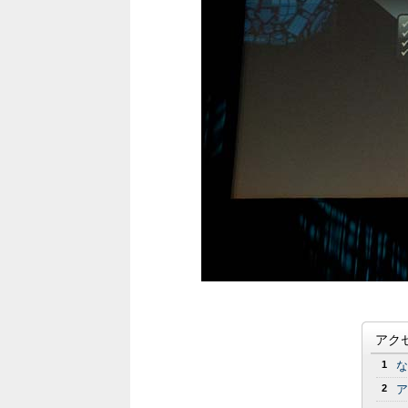
アク
1
な
2
ア