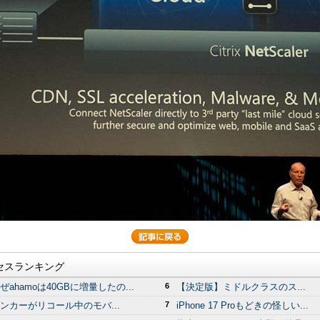
セスランキング
ぜahamoは40GBに増量したの...
6
【決定版】ミドルクラスのス...
ンカーがリコール中のモバ...
7
iPhone 17 Proもどきの怪しい...