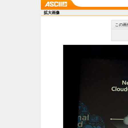
拡大画像
この画