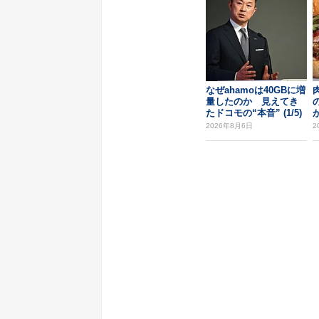
なぜahamoは40GBに増
量したのか 見えてき
たドコモの“本音” (1/5)
2026年8月6日
2