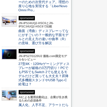
ーのための次世代チェア。理想の
座り心地を実現する「LiberNovo
Omni Pro」
sponsored
JN-IPS34UQ2-HSC6とJN-
IPSC34UQ2-HSC6で比較
曲面（湾曲）ディスプレーってな
にがすごいの？一般的な平面モデ
ルとの見え方の違いや曲率（R）
の意味、選び方を解説
sponsored
JN-IPS27G120U2 価格.com限定モデ
ルをレビュー
27型4K・120Hzゲーミングディス
プレーが破格の3万円切り！PCで
もPS5でもSwitch 2でも使えるモ
デルだけど買っても大丈夫？昇降
式多機能スタンドやUSB Typc-C
給電は？
sponsored
AIによる運用自動化は、企業が生き残
るための必須条件
属人化、人手不足、アラートだら