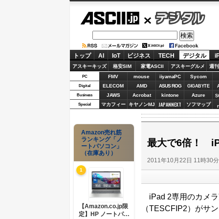
ASCII.jp
デジタル
トップ
AI
IoT
ビジネス
TECH
デジタル
i
アスキーキッズ
格安SIM
家電ASCII
アスキーグルメ
週刊
FMV
mouse
iiyamaPC
Sycom
PC
ELECOM
AMD
ASUS ROG
Digital
GIGABYTE
JAWS
Acrobat
kintone
Azure
Business
S
JAPANNEXT
マカフィー
キヤノンMJ
ソフマップ
Special
Amazon売れ筋
ランキング「ノ
最大で6倍！ i
ートパソコン」
（在庫あり）
2011年10月22日 11時30
1
iPad 2専用のカメ
【Amazon.co.jp限
（TESCFIP2）
定】HP ノートパソ