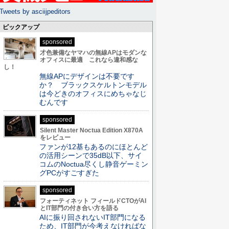
Tweets by asciijpeditors
ピックアップ
sponsored
才色兼備なヤマハの無線APはモダンな
オフィスに最適 これなら違和感な
し！
無線APにデザインは不要です
か？ ブラックスケルトンモデル
は今どきのオフィスにめちゃなじ
むんです
sponsored
Silent Master Noctua Edition X870A
をレビュー
ファンが12基もあるのにほとんど
の活用シーンで35dB以下、サイ
コムのNoctua尽くし静音ゲーミン
グPCがすごすぎた
sponsored
フォーティネット フィールドCTOがAI
とIT部門の付き合い方を語る
AIに振り回されないIT部門になる
ため、IT部門が今考えなければな