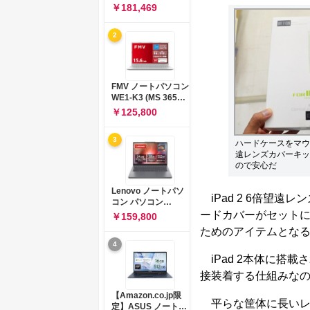
コン 15-fd 15.6イン
￥181,469
チ インテル Core 5
120U メモリ16GB
2
SSD512GB
Windows 11
Microsoft Office
2024搭載 WPS
Office搭載 カメラシ
FMV ノートパソコン
ャッター 指紋認証 薄
WE1-K3 (MS 365
型 Copilotキー搭載
Personal/Copilotキ
￥125,800
ナチュラルシルバー
ー搭載/Win 11/15.6
(BJ0M5PA-AAAI)
型/Core
3
i5/16GB/SSD
ハードケースをマウン
512GB/ホワイト)
遠レンズカバーキッ
FMVWK3E15W_AZ
ので安心だ
Lenovo ノートパソ
iPad 2 6倍望
コン パソコン
IdeaPad Slim 3 14.0
ードカバーがセットに
￥159,800
インチ AMD
ためのアイテムとな
Ryzen™ 5 8640HS
4
メモリ16GB
SSD512GB
iPad 2本体に搭
Microsoft 365 試用
接装着する仕組みな
版 Windows11 バッ
テリー駆動12.6時間
【Amazon.co.jp限
重量1.39kg ルナグレ
平らな筐体に長いレ
定】ASUS ノートパ