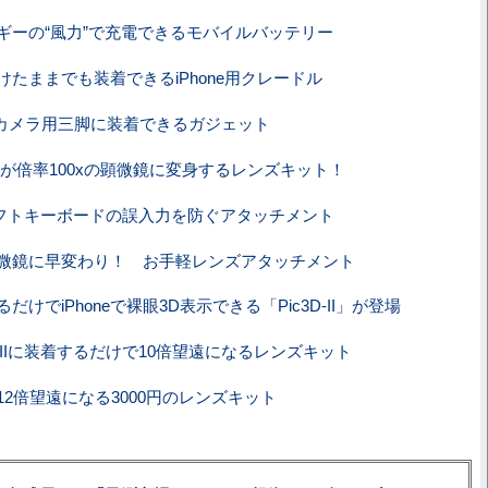
ギーの“風力”で充電できるモバイルバッテリー
けたままでも装着できるiPhone用クレードル
 4にカメラ用三脚に装着できるガジェット
 4/4Sが倍率100xの顕微鏡に変身するレンズキット！
2のソフトキーボードの誤入力を防ぐアタッチメント
eが顕微鏡に早変わり！ お手軽レンズアタッチメント
だけでiPhoneで裸眼3D表示できる「Pic3D-II」が登場
 S IIに装着するだけで10倍望遠になるレンズキット
niが12倍望遠になる3000円のレンズキット