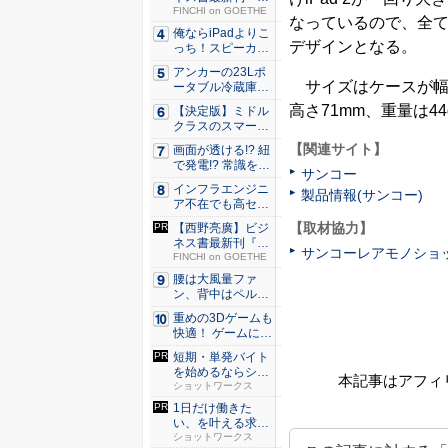
極星 僕...
FINCHI on GOETHE
なっているので、全
俺ならiPadよりこ
デザインとなる。
っち！スピーカー
9個...
アンカーの23Lポ
サイズはケースが幅19
ータブル冷蔵庫が
Ama...
高さ71mm、重量は44
【決定版】ミドル
クラスのスマート
フォンの...
【関連サイト】
画面が透ける!? 紐
で発電!? 常識を
サンコー
ぶ...
インフラエンジニ
製品情報(サンコー)
ア不在でも高セキ
ュリティ...
【取材協力】
【西野亮廣】ビジ
ネス書最新刊『北
サンコーレアモノショ
極星 僕...
FINCHI on GOETHE
腰は大風量ファ
ン、背中はペルチ
ェ冷却。ダ...
重めの3Dゲームも
快適！ ゲームに強
いH...
短期・単発バイト
を始めるならショ
本記事はアフィ
ットワー...
ショットワークス
1日だけ働きた
い、を叶える求人
サイト
ショットワークス