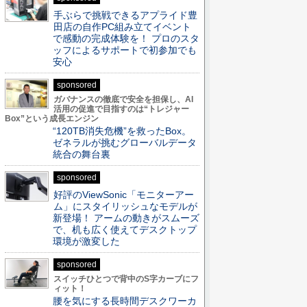
手ぶらで挑戦できるアプライド豊
田店の自作PC組み立てイベント
で感動の完成体験を！ プロのスタ
ッフによるサポートで初参加でも
安心
sponsored
ガバナンスの徹底で安全を担保し、AI
活用の促進で目指すのは“トレジャー
Box”という成長エンジン
“120TB消失危機”を救ったBox。
ゼネラルが挑むグローバルデータ
統合の舞台裏
sponsored
好評のViewSonic「モニターアー
ム」にスタイリッシュなモデルが
新登場！ アームの動きがスムーズ
で、机も広く使えてデスクトップ
環境が激変した
sponsored
スイッチひとつで背中のS字カーブにフ
ィット！
腰を気にする長時間デスクワーカ