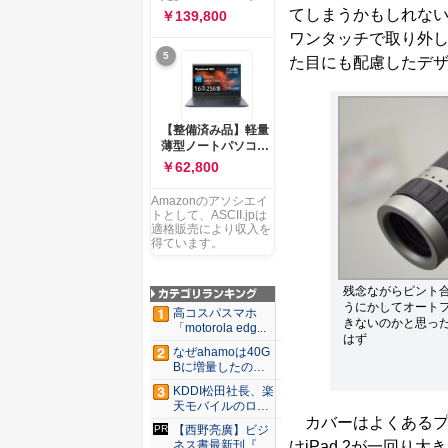
ー 83K9003JJP ノー
ソコン Vivobook 15
てしまうかもしれな
￥139,800
トPC
M1502NAQ 15.6イ
ワンタッチで取り外
ンチ AMD Ryzen 7
5
170 メモリ16GB
た目にも配慮したデ
SSD 512GB
Microsoft 365
Personal (24か月版)
搭載 Windows 11 重
【整備済み品】軽量
量1.7kg Wi-Fi 6E ク
薄型ノートパソコン
ワイエットブルー
dynabook G83 ■
￥62,800
M1502NAQ-
13.3型
R7165BUWS
FHD(1920x1080) -
Amazonのアソシエイ
高性能第11世代Core
トとして、ASCII.jpは
i5-1135G7 - メモリ
適格販売により収入を
16GB - SSD 256GB
得ています。
- Webカメラ -
WiFi&Bluetooth -
USB Type-C - MS
残念ながらピント
Office 2021 - Win11
うにかしてオート
高コスパスマホ
搭載
きないのかと思っ
「motorola edg...
はず
なぜahamoは40G
Bに増量したの
か ...
KDDI松田社長、楽
天モバイルのロー
カバーはよくあるプ
ミン...
【西野亮廣】ビジ
けiPad 2が一回
ネス書最新刊『北