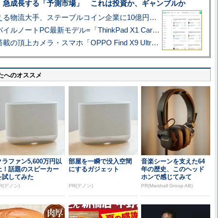
、急成長する「予測市場」 これは投資か、ギャンブルか
アマゾン配送を支える物流大手、ステーブルコイン企業に10億円投資のワケ
あこがれの旗艦モバイルノートPC最新モデル=「ThinkPad X1 Carbon Gen 14 Aura Edition」実機レビュー
ハッセルブラッド搭載の頂上カメラ・スマホ「OPPO Find X9 Ultra」実写レビュー=プロが本気で徹底撮影しました!!
たへのオススメ
クラファン5,600万円以
部屋を一瞬で没入空間
音楽シーンを支えた64
上！話題のスピーカー
にするガジェット
年の歴史、このヘッド
を試してみた
ホンで感じてみて
R(デノン)
PR(デノン)
PR(Marshall Group AB)