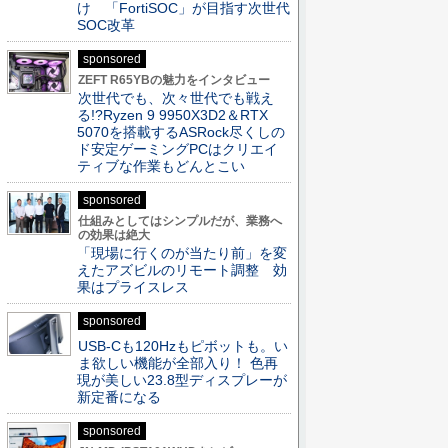
け 「FortiSOC」が目指す次世代
SOC改革
sponsored
ZEFT R65YBの魅力をインタビュー
次世代でも、次々世代でも戦え
る!?Ryzen 9 9950X3D2＆RTX
5070を搭載するASRock尽くしの
ド安定ゲーミングPCはクリエイ
ティブな作業もどんとこい
sponsored
仕組みとしてはシンプルだが、業務へ
の効果は絶大
「現場に行くのが当たり前」を変
えたアズビルのリモート調整 効
果はプライスレス
sponsored
USB-Cも120Hzもピボットも。い
ま欲しい機能が全部入り！ 色再
現が美しい23.8型ディスプレーが
新定番になる
sponsored