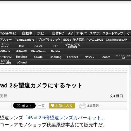
Phone/Mac
自動車
ホビー
自作PC
AV
アキバ
スマホ
ゲ
スタートアップ
アスキー
TeamLeaders
プログラミング+
SDGs
地方活性
PUACL2026
ChallengersJP
パソコン
ゲーミングPC
MSI
ASUS
HP
STORM
SEVEN
ASRock
HUAWEI
ViewSonic
Belkin
ソフトバンクの
Dropbox
CData
Backlog
Fortinet
ヤマハ
Zoom
ORACOM
IoT
brand
pCloud
new ME!
Pad 2を望遠カメラにするキット
分更新
文● 樋口
お気に入り
一覧
ラ望遠レンズ「
iPad 2 6倍望遠レンズカバーキット
」
がサンコーレアモノショップ秋葉原総本店にて販売中だ。