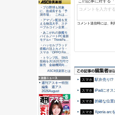
ASCII倶楽部
・プロ野球も対象
に、急成長する「予
測市場」 これは…
・アマゾン配送を支
える物流大手、ステ
ーブルコイン企業…
・あこがれの旗艦モ
バイルノートPC最新
モデル=「ThinkPa…
・ハッセルブラッド
搭載の頂上カメラ・
スマホ「OPPO Fin…
・トランプ氏、SNS
投稿を月1620万円で
販売 金融機関向…
ASCII倶楽部とは
駅弁売り!?
スマホ
注目ニュース
週刊アスキー特別
編集 週アス
iPadに
スマホ
2026August
的確な位置
スマホ
Xperia
スマホ