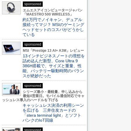
sponsored
エムエスアイコンピュータージャパン
「MAESTRO 500 WIRELESS」
約1万円でノイキャン、デュアル
接続ってマジ？ MSIのゲーミング
ヘッドセットのコスパがどうかし
ている
sponsored
MSI「Prestige 13 AI+ A3M」レビュー
13インチビジネスノートの理想を
詰め込んだ新型、Core Ultra 9
386H搭載で、サイズと重量、性
能、バッテリー駆動時間のバラン
スが絶妙だった
sponsored
シリーズ最小・最軽量、申し込みから
最短4営業日。モバイル通信対応でキャ
ッシュレス導入のハードルを下げる
キャッシュレス決済の利用シーン
を広げる 三井住友カードの
「stera terminal light」とソフト
バンクのIoT回線
sponsored