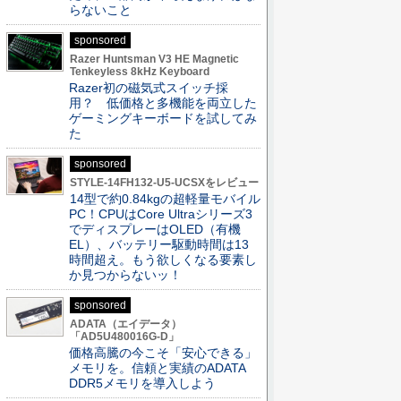
らないこと
sponsored
Razer Huntsman V3 HE Magnetic
Tenkeyless 8kHz Keyboard
Razer初の磁気式スイッチ採
用？ 低価格と多機能を両立した
ゲーミングキーボードを試してみ
た
sponsored
STYLE-14FH132-U5-UCSXをレビュー
14型で約0.84kgの超軽量モバイル
PC！CPUはCore Ultraシリーズ3
でディスプレーはOLED（有機
EL）、バッテリー駆動時間は13
時間超え。もう欲しくなる要素し
か見つからないッ！
sponsored
ADATA（エイデータ）
「AD5U480016G-D」
価格高騰の今こそ「安心できる」
メモリを。信頼と実績のADATA
DDR5メモリを導入しよう