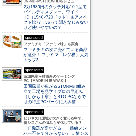
JN-MD-IPST101WHDをレビュー
2万1980円のタッチ対応10.1型モ
バイルディスプレー、ワイド
HD（1540×720ドット）＆アスペ
クト比77：36って聞きなじみない
けど使いやすいの？
sponsored
ファミチキ「ファミマ味」も実食
ファミチキの次に売れている商品
が意外！ ファミマ「レジ横」人気
トップ3
sponsored
茨城県龍ヶ崎市産のゲーミング
PC【MADE IN IBARAKI】
田園風景が広がるSTORMの組み
立て工場を見学！プロの早組み
（しかも丁寧）とBTO PCならで
はの特注PCパーツに大興奮
sponsored
ビジネスIT環境が大きく変わる中で、
情シスさんの悩みも変化している？
「IT機器が高すぎる」「熟練メン
バー不在で分からない」… 情シス