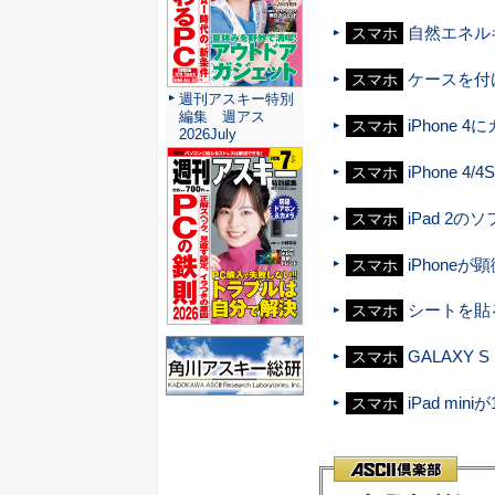
自然エネル
スマホ
ケースを付
スマホ
週刊アスキー特別
編集 週アス
iPhone
スマホ
2026July
iPhone
スマホ
iPad 
スマホ
iPhon
スマホ
シートを貼る
スマホ
GALAXY
スマホ
iPad mi
スマホ