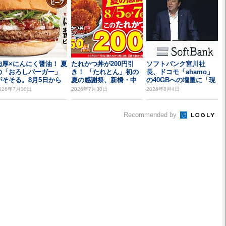
肉厚×にんにく醤油！ 夏
たれかつ丼が200円引
ソフトバンク宮川社
の「おろしバーガー」
き！ 「たれとん」初の
長、ドコモ「ahamo」
がそそる。8月5日から
夏の感謝祭、新橋・中
の40GBへの増量に「現
野北口で開催
時点では追従し...
026年7月30日
2026年7月30日
2026年8月4日
Recommended by