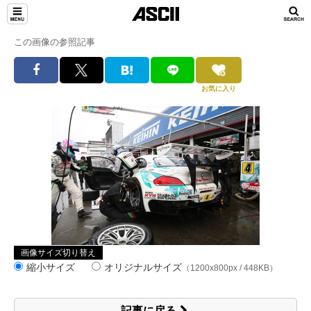
この画像の参照記事
お気に入り
画像サイズ切り替え
縮小サイズ
オリジナルサイズ
（1200x800px / 448KB）
記事に戻る