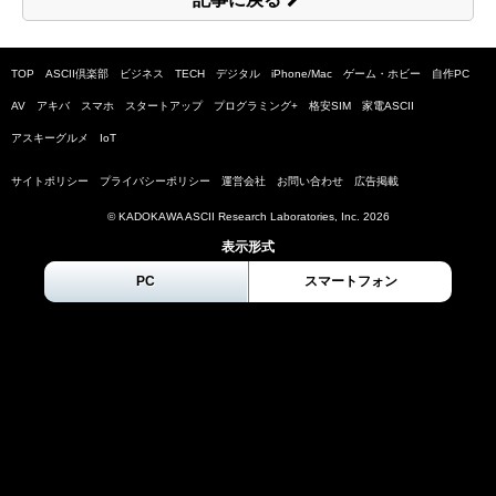
TOP
ASCII倶楽部
ビジネス
TECH
デジタル
iPhone/Mac
ゲーム・ホビー
自作PC
AV
アキバ
スマホ
スタートアップ
プログラミング+
格安SIM
家電ASCII
アスキーグルメ
IoT
サイトポリシー
プライバシーポリシー
運営会社
お問い合わせ
広告掲載
© KADOKAWA ASCII Research Laboratories, Inc.
2026
表示形式
PC
スマートフォン