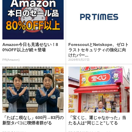
Amazon今日も見逃せない！8
ForescoutとNetskope、ゼロト
0%OFF以上が続々登場
ラストセキュリティの強化に向
けたパー...
PR(Amazon)
2026年5月27日
「たばこ税なし」600円→83円の
「宝くじ、運じゃなかった」当
新型タバコに喫煙者群がる
たる人は“同じこと”してる