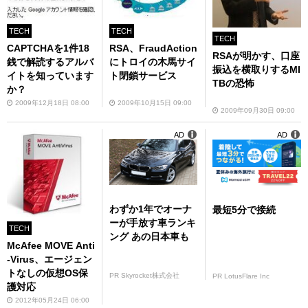
TECH
TECH
TECH
CAPTCHAを1件18
RSA、FraudAction
RSAが明かす、口座
銭で解読するアルバ
にトロイの木馬サイ
振込を横取りするMI
イトを知っています
ト閉鎖サービス
TBの恐怖
か？
2009年12月18日 08:00
2009年10月15日 09:00
2009年09月30日 09:00
AD
AD
わずか1年でオーナ
最短5分で接続
ーが手放す車ランキ
TECH
ング あの日本車も
McAfee MOVE Anti
-Virus、エージェン
トなしの仮想OS保
PR Skyrocket株式会社
PR LotusFlare Inc
護対応
2012年05月24日 06:00