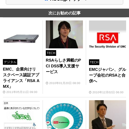
次にお勧めの記事
TECH
RSAらしさ満載のP
デジタル
TECH
CI DSS導入支援サ
EMC、企業向けリ
EMCジャパン、グル
ービス
スクベース認証アプ
ープ会社のRSAと合
ライアンス「RSA A
併へ
2010年01月20日 08:00
MX」
2011年05月11日 09:00
2010年12月02日 06:00