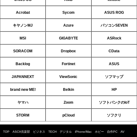
Acrobat
Sycom
ASUS ROG
キヤノンMJ
Azure
パソコンSEVEN
MSI
GIGABYTE
ASRock
SORACOM
Dropbox
CData
Backlog
Fortinet
ASUS
JAPANNEXT
ViewSonic
ソフマップ
brand new ME!
Belkin
HP
ヤマハ
Zoom
ソフトバンクのIoT
STORM
pCloud
ソフクリ
TOP
ASCII倶楽部
ビジネス
TECH
デジタル
iPhone/Mac
ホビー
自作PC
AV