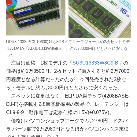
DDR3-1333(PC3-10600)対応8GBメモリーモジュールの2枚セットモデ
ルA-DATA「AD3U1333W8G9-2」。約2万3000円ほどとさらに安くな
った
注目は価格。1枚モデルの
「SU3U13333W8G9-B」
の
価格は約1万3500円。2枚セットで購入すると約2万7000
円程度となる計算だったのだが、今回発売された2枚セ
ットモデルは約2万3000円ほどとさらに安くなった。
スペックに変更はなく、ELPIDA製チップ(4208BASE-
DJ-F)を搭載する8層基板採用の製品で、レーテンシーは
CL9-9-9、動作電圧は定格仕様の1.5V(±0.075V)。
価格はパソコンショップアークで2万2780円、ドスパ
ラ パーツ館で2万2980円となるほかパソコンハウス東映