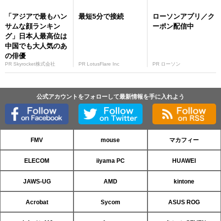
「アジアで最もハン
最短5分で接続
ローソンアプリ／ク
サムな顔ランキン
ーポン配信中
グ」日本人最高位は
中国でも大人気のあ
の俳優
PR Skyrocket株式会社
PR LotusFlare Inc
PR ローソン
公式アカウントをフォローして最新情報を手に入れよう
FMV
mouse
マカフィー
ELECOM
iiyama PC
HUAWEI
JAWS-UG
AMD
kintone
Acrobat
Sycom
ASUS ROG