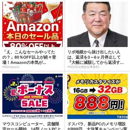
「え、こんなセールやってた
リボ地獄から抜け出したい人
の？」80％OFF以上が続々登
は、返済を3～6ヶ月停止して
場！Amazonの本気が...
『大幅に減額してから返済す...
PR(Amazon)
PR(渋谷法務総合事務所)
マウスコンピューター、店舗限
ドスパラ、新品PCのメモリ増設
定セール開始 14型ノートPCと
が888円 大決算キャンペーン実