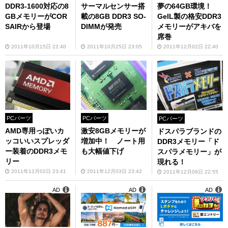
DDR3-1600対応の8
サーマルセンサー搭
夢の64GB環境！
GBメモリーがCOR
載の8GB DDR3 SO-
GeIL製の格安DDR3
SAIRから登場
DIMMが発売
メモリーがアキバを
席巻
2011年10月15日 22:40
2011年10月25日 23:05
2011年12月02日 22:40
PCパーツ
PCパーツ
PCパーツ
AMD専用っぽいカ
激安8GBメモリーが
ドスパラブランドの
ッコいいスプレッダ
増加中！ ノート用
DDR3メモリー「ド
ー装着のDDR3メモ
も大幅値下げ
スパラメモリー」が
リー
現れる！
2011年12月02日 23:41
2011年12月03日 23:42
2011年12月09日 22:55
AD
AD
AD