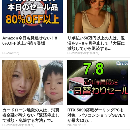
Amazon今日も見逃せない！8
リボ払い50万円以上の人は、返
0%OFF以上が続々登場
済を3～6ヶ月停止して『大幅に
減額してから返済する...
PR(Amazon)
PR(渋谷法務総合事務所)
カードローン地獄の人は、消費
RTX 5090搭載ゲーミングPCも
者金融が教えない『返済停止し
対象 パソコンショップSEVEN
て減額・免除する方法』で...
が最大13万...
PR(渋谷法務総合事務所)
2026年7月8日