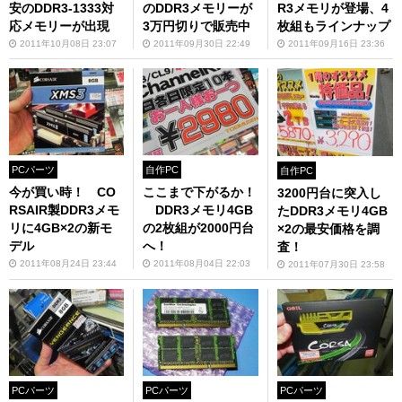
安のDDR3-1333対
のDDR3メモリーが
R3メモリが登場、4
応メモリーが出現
3万円切りで販売中
枚組もラインナップ
2011年10月08日 23:07
2011年09月30日 22:49
2011年09月16日 23:36
PCパーツ
自作PC
自作PC
今が買い時！ CO
ここまで下がるか！
3200円台に突入し
RSAIR製DDR3メモ
DDR3メモリ4GB
たDDR3メモリ4GB
リに4GB×2の新モ
の2枚組が2000円台
×2の最安価格を調
デル
へ！
査！
2011年08月24日 23:44
2011年08月04日 22:03
2011年07月30日 23:58
PCパーツ
PCパーツ
PCパーツ