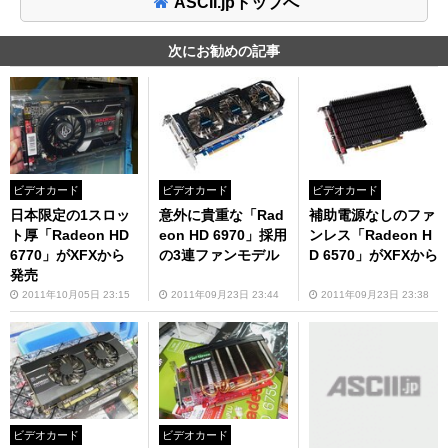
ASCII.jpトップへ
次にお勧めの記事
ビデオカード
ビデオカード
ビデオカード
日本限定の1スロッ
意外に貴重な「Rad
補助電源なしのファ
ト厚「Radeon HD
eon HD 6970」採用
ンレス「Radeon H
6770」がXFXから
の3連ファンモデル
D 6570」がXFXから
発売
2011年10月05日 23:15
2011年09月23日 23:44
2011年09月23日 23:38
ビデオカード
ビデオカード