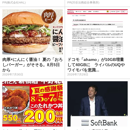
PR(株式会社HAL)
PR(渋谷法務総合事務所)
肉厚×にんにく醤油！ 夏の「おろ
ドコモ「ahamo」が10GB増量
しバーガー」がそそる。8月5日
して40GBに ライバルのUQや
から
ワイモバを意識...
2026年7月30日
2026年7月29日