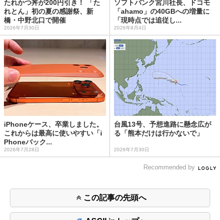
たれかつ丼が200円引き！ 「た
ソフトバンク宮川社長、ドコモ
れとん」初の夏の感謝祭、新
「ahamo」の40GBへの増量に
橋・中野北口で開催
「現時点では追従し...
2026年7月30日
2026年8月4日
iPhoneケース、卒業しました。
台風13号、予想進路に懸念広が
これからは最高に使いやすい「i
る「熊本だけは行かないで」
Phoneバック...
2026年7月28日
2026年7月30日
Recommended by
この記事の先頭へ