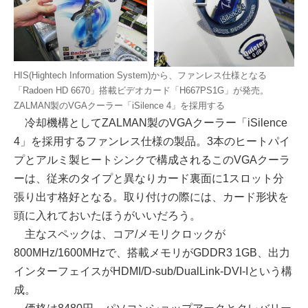
HIS(Hightech Information System)から、ファンレス仕様となる
「Radoen HD 6670」搭載ビデオカード「H667PS1G」が発売。
ZALMAN製のVGAクーラー「iSilence 4」を採用する
冷却機構としてZALMAN製のVGAクーラー「iSilence
4」を採用するファンレス仕様の製品。3本のヒートパイ
プとアルミ製ヒートシンクで構成されるこのVGAクーラ
ーは、従来のタイプと異なりカード裏面に1スロット分
張り出す格好となる。取り付けの際には、カード形状を
頭に入れておいたほうがいいだろう。
主なスペックは、コア/メモリクロックが
800MHz/1600MHzで、搭載メモリがGDDR3 1GB、出力
インターフェイスがHDMI/D-sub/DualLink-DVI-Iという構
成。