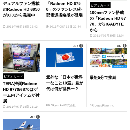
デュアルファン搭載
「Radeon HD 675
ビデオカード
のRadeon HD 6950
0」のファンレス/外
100mmファン搭載
がXFXから発売中
部電源省略版が登場
の「Radeon HD 67
70」がGIGABYTE
2011年08月18日 22:42
2011年08月12日 22:44
から
2011年07月30日 22:04
AD
AD
ビデオカード
意外な「日本が世界
最短5分で接続
一なこと10選」君が
TERA推奨Radeon
代は何が世界一？
HD 6770/6870はゲ
ーム内アイテムが付
属
PR Skyrocket株式会社
PR LotusFlare Inc
2011年07月28日 23:19
AD