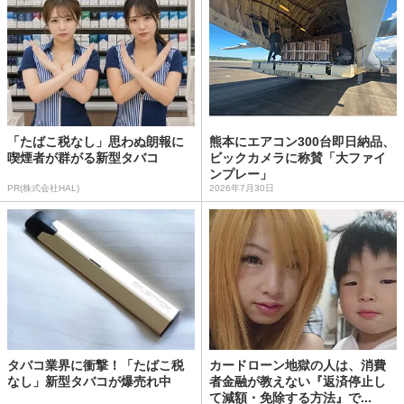
「たばこ税なし」思わぬ朗報に
熊本にエアコン300台即日納品、
喫煙者が群がる新型タバコ
ビックカメラに称賛「大ファイ
ンプレー」
PR(株式会社HAL)
2026年7月30日
タバコ業界に衝撃！「たばこ税
カードローン地獄の人は、消費
なし」新型タバコが爆売れ中
者金融が教えない『返済停止し
て減額・免除する方法』で...