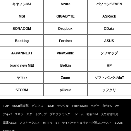
キヤノンMJ
Azure
パソコンSEVEN
MSI
GIGABYTE
ASRock
SORACOM
Dropbox
CData
Backlog
Fortinet
ASUS
JAPANNEXT
ViewSonic
ソフマップ
brand new ME!
Belkin
HP
ヤマハ
Zoom
ソフトバンクのIoT
STORM
pCloud
ソフクリ
TOP
ASCII倶楽部
ビジネス
TECH
デジタル
iPhone/Mac
ホビー
自作PC
AV
アキバ
スマホ
スタートアップ
プログラミング+
ゲーム
格安SIM
倶楽部情報局
家電ASCII
アスキーグルメ
MITTR
IoT
サイバーセキュリティ小説コンテスト
SDGs