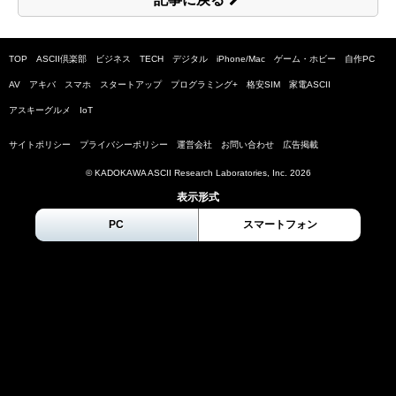
TOP
ASCII倶楽部
ビジネス
TECH
デジタル
iPhone/Mac
ゲーム・ホビー
自作PC
AV
アキバ
スマホ
スタートアップ
プログラミング+
格安SIM
家電ASCII
アスキーグルメ
IoT
サイトポリシー
プライバシーポリシー
運営会社
お問い合わせ
広告掲載
© KADOKAWA ASCII Research Laboratories, Inc.
2026
表示形式
PC
スマートフォン