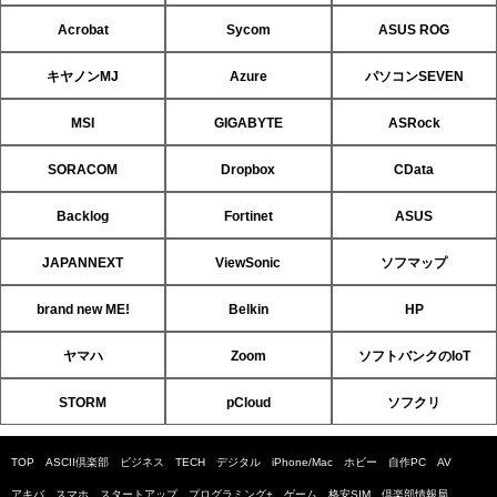
Acrobat
Sycom
ASUS ROG
キヤノンMJ
Azure
パソコンSEVEN
MSI
GIGABYTE
ASRock
SORACOM
Dropbox
CData
Backlog
Fortinet
ASUS
JAPANNEXT
ViewSonic
ソフマップ
brand new ME!
Belkin
HP
ヤマハ
Zoom
ソフトバンクのIoT
STORM
pCloud
ソフクリ
TOP
ASCII倶楽部
ビジネス
TECH
デジタル
iPhone/Mac
ホビー
自作PC
AV
アキバ
スマホ
スタートアップ
プログラミング+
ゲーム
格安SIM
倶楽部情報局