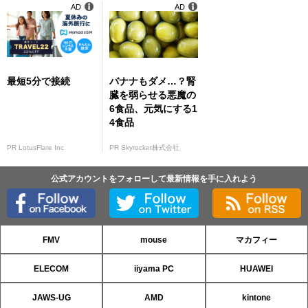
AD
AD
最短5分で接続
バナナもダメ…？腎
臓を弱らせる悪魔の
6食品、元気にする1
4食品
PR LotusFlare Inc
PR Skyrocket株式会社
公式アカウントをフォローして最新情報を手に入れよう
FMV
mouse
マカフィー
ELECOM
iiyama PC
HUAWEI
JAWS-UG
AMD
kintone