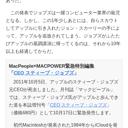
あった。
この発表でジョブズは一躍コンピューター業界の寵児
となる。しかし、この1年少しあとには、自らスカウト
してアップルに引き入れたジョン・スカーリーの手によ
って、アップルを追放されてしまう。ジョブズがふたた
びアップルの基調講演に帰ってくるのは、それから10年
以上も経過してからだ。
MacPeople×MACPOWER緊急特別編集
「
CEO スティーブ・ジョブズ
」
2011年10月5日、アップルのスティーブ・ジョブズ
元CEOが死去しました。月刊誌「マックピープル」
では、スティーブ・ジョブズ氏がアップルと歩んでき
た道を本誌増刊号「
CEO スティーブ・ジョブズ
」
（価格680円）として10月17日に緊急発売します。
初代Macintoshが発表された1984年からiCloudを発