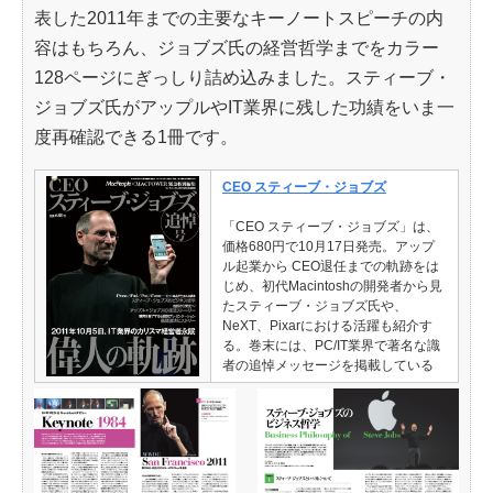
表した2011年までの主要なキーノートスピーチの内
容はもちろん、ジョブズ氏の経営哲学までをカラー
128ページにぎっしり詰め込みました。スティーブ・
ジョブズ氏がアップルやIT業界に残した功績をいま一
度再確認できる1冊です。
CEO スティーブ・ジョブズ
「CEO スティーブ・ジョブズ」は、
価格680円で10月17日発売。アップ
ル起業から CEO退任までの軌跡をは
じめ、初代Macintoshの開発者から見
たスティーブ・ジョブズ氏や、
NeXT、Pixarにおける活躍も紹介す
る。巻末には、PC/IT業界で著名な識
者の追悼メッセージを掲載している