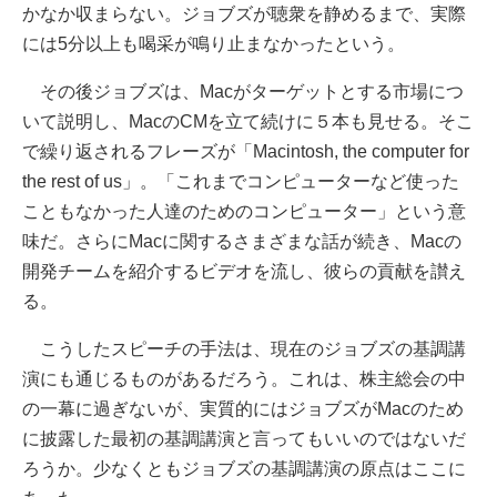
かなか収まらない。ジョブズが聴衆を静めるまで、実際
には5分以上も喝采が鳴り止まなかったという。
その後ジョブズは、Macがターゲットとする市場につ
いて説明し、MacのCMを立て続けに５本も見せる。そこ
で繰り返されるフレーズが「Macintosh, the computer for
the rest of us」。「これまでコンピューターなど使った
こともなかった人達のためのコンピューター」という意
味だ。さらにMacに関するさまざまな話が続き、Macの
開発チームを紹介するビデオを流し、彼らの貢献を讃え
る。
こうしたスピーチの手法は、現在のジョブズの基調講
演にも通じるものがあるだろう。これは、株主総会の中
の一幕に過ぎないが、実質的にはジョブズがMacのため
に披露した最初の基調講演と言ってもいいのではないだ
ろうか。少なくともジョブズの基調講演の原点はここに