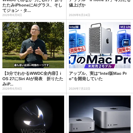
たたみiPhoneにAIグラス、そし
値上げか
てジョン・タ...
2026年6月9日
2026年6月24日
【3分でわかるWWDC全内容】i
アップル、実は“Intel版Mac Pr
OS 27にSiri AIが発表 折りたた
o”を開発していた
みiP...
2026年6月9日
2026年7月22日