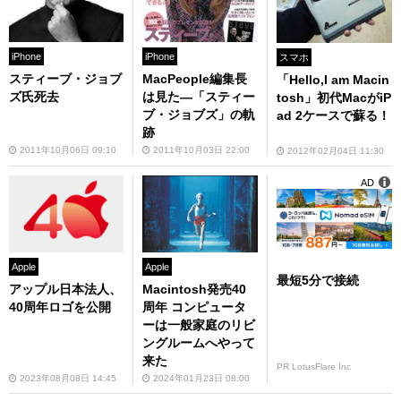
iPhone
iPhone
スマホ
スティーブ・ジョブ
MacPeople編集長
「Hello,I am Macin
ズ氏死去
は見た—「スティー
tosh」初代MacがiP
ブ・ジョブズ」の軌
ad 2ケースで蘇る！
跡
2011年10月06日 09:10
2011年10月03日 22:00
2012年02月04日 11:30
AD
Apple
Apple
最短5分で接続
アップル日本法人、
Macintosh発売40
40周年ロゴを公開
周年 コンピュータ
ーは一般家庭のリビ
ングルームへやって
来た
PR LotusFlare Inc
2023年08月08日 14:45
2024年01月23日 08:00