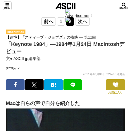
前へ
1
2
次へ
iphone/mac
【追悼】「スティーブ・ジョブズ」の軌跡
― 第12回
「Keynote 1984」―1984年1月24日 Macintoshデ
ビュー
文● ASCII.jp編集部
[PC表示へ]
2011年10月06日 22時00分更新
お気に入り
Macは自らの声で自分を紹介した