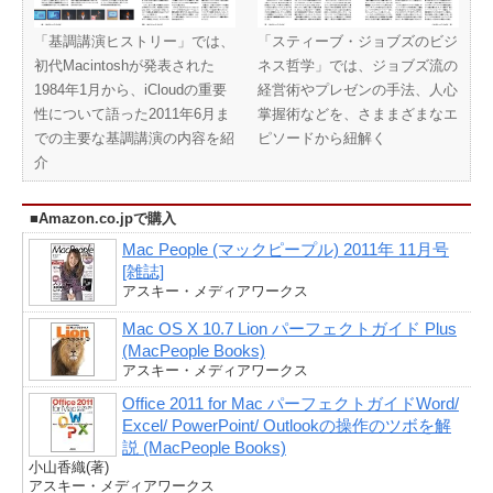
「基調講演ヒストリー」では、
「スティーブ・ジョブズのビジ
初代Macintoshが発表された
ネス哲学」では、ジョブズ流の
1984年1月から、iCloudの重要
経営術やプレゼンの手法、人心
性について語った2011年6月ま
掌握術などを、さままざまなエ
での主要な基調講演の内容を紹
ピソードから紐解く
介
■Amazon.co.jpで購入
Mac People (マックピープル) 2011年 11月号
[雑誌]
アスキー・メディアワークス
Mac OS X 10.7 Lion パーフェクトガイド Plus
(MacPeople Books)
アスキー・メディアワークス
Office 2011 for Mac パーフェクトガイドWord/
Excel/ PowerPoint/ Outlookの操作のツボを解
説 (MacPeople Books)
小山香織(著)
アスキー・メディアワークス