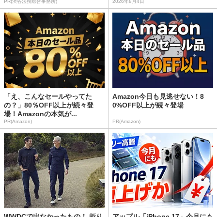
PR(渋谷法務総合事務所)
2026年8月4日
「え、こんなセールやってた
Amazon今日も見逃せない！8
の？」80％OFF以上が続々登
0%OFF以上が続々登場
場！Amazonの本気が...
PR(Amazon)
PR(Amazon)
WWDCで出なかったもの！ 折り
アップル「iPhone 17」今月にも