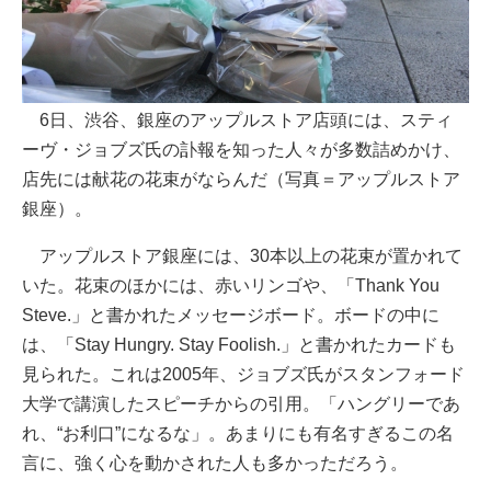
6日、渋谷、銀座のアップルストア店頭には、スティ
ーヴ・ジョブズ氏の訃報を知った人々が多数詰めかけ、
店先には献花の花束がならんだ（写真＝アップルストア
銀座）。
アップルストア銀座には、30本以上の花束が置かれて
いた。花束のほかには、赤いリンゴや、「Thank You
Steve.」と書かれたメッセージボード。ボードの中に
は、「Stay Hungry. Stay Foolish.」と書かれたカードも
見られた。これは2005年、ジョブズ氏がスタンフォード
大学で講演したスピーチからの引用。「ハングリーであ
れ、“お利口”になるな」。あまりにも有名すぎるこの名
言に、強く心を動かされた人も多かっただろう。