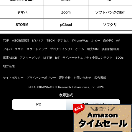
brand new ME!
Belkin
HP
ヤマハ
Zoom
ソフトバンクのIoT
STORM
pCloud
ソフクリ
TOP
ASCII倶楽部
ビジネス
TECH
デジタル
iPhone/Mac
ホビー
自作PC
AV
アキバ
スマホ
スタートアップ
プログラミング+
ゲーム
格安SIM
倶楽部情報局
家電ASCII
アスキーグルメ
MITTR
IoT
サイバーセキュリティ小説コンテスト
SDGs
地方活性
サイトポリシー
プライバシーポリシー
運営会社
お問い合わせ
広告掲載
© KADOKAWA ASCII Research Laboratories, Inc. 2026
表示形式
PC
スマートフォン