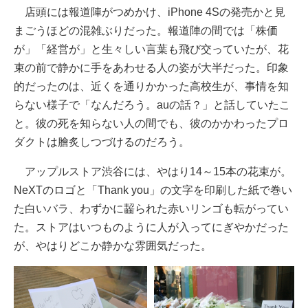
店頭には報道陣がつめかけ、iPhone 4Sの発売かと見
まごうほどの混雑ぶりだった。報道陣の間では「株価
が」「経営が」と生々しい言葉も飛び交っていたが、花
束の前で静かに手をあわせる人の姿が大半だった。印象
的だったのは、近くを通りかかった高校生が、事情を知
らない様子で「なんだろう。auの話？」と話していたこ
と。彼の死を知らない人の間でも、彼のかかわったプロ
ダクトは膾炙しつづけるのだろう。
アップルストア渋谷には、やはり14～15本の花束が。
NeXTのロゴと「Thank you」の文字を印刷した紙で巻い
た白いバラ、わずかに齧られた赤いリンゴも転がってい
た。ストアはいつものように人が入ってにぎやかだった
が、やはりどこか静かな雰囲気だった。