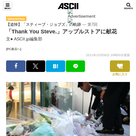
iphone/mac
【追悼】「スティーブ・ジョブズ」の軌跡
― 第7回
「Thank You Steve.」アップルストアに献花
文● ASCII.jp編集部
[PC表示へ]
2011年10月06日 20時00分更新
お気に入り