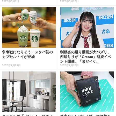
2026年6月7日
2026年6月16日
争奪戦になりそう！スタバ初の
制服姿の蹴り動画が大バズリ、
カプセルトイが登場
西緒りりが「Cream」凱旋イベ
ント開催。「まだイケ...
2026年7月28日
2026年7月16日