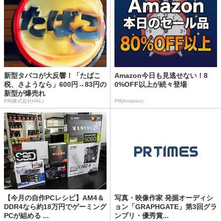
新型タバコが大反響！「たばこ
Amazon今日も見逃せない！8
税、さようなら」600円→83円の
0%OFF以上が続々登場
新型が爆売れ
PR(株式会社HAL)
PR(Amazon)
【今月の自作PCレシピ】AM4＆
写真・映像作家 発掘オーディシ
DDR4なら約18万円でゲーミング
ョン「GRAPHGATE」第3回グラ
PCが組める ...
ンプリ・優秀賞...