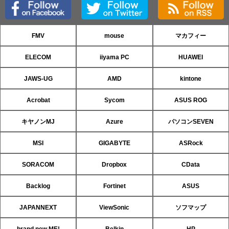
FMV
mouse
マカフィー
ELECOM
iiyama PC
HUAWEI
JAWS-UG
AMD
kintone
Acrobat
Sycom
ASUS ROG
キヤノンMJ
Azure
パソコンSEVEN
MSI
GIGABYTE
ASRock
SORACOM
Dropbox
CData
Backlog
Fortinet
ASUS
JAPANNEXT
ViewSonic
ソフマップ