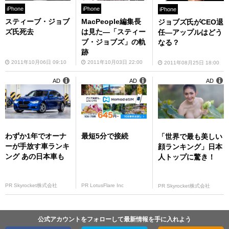
iPhone
iPhone
iPhone
スティーブ・ジョブ
MacPeople編集長
ジョブズ氏がCEO退
ズ氏死去
は見た—「スティー
任—アップルはどう
ブ・ジョブズ」の軌
なる？
跡
2011年10月06日 09:10
2011年10月03日 22:00
2011年08月25日 18:00
AD
AD
AD
わずか1年でオーナ
最短5分で接続
「世界で最も美しい
ーが手放す車ランキ
顔ランキング」日本
ング あの日本車も
人トップに驚き！
PR Skyrocket株式会社
PR LotusFlare Inc
PR Skyrocket株式会社
公式アカウントをフォローして最新情報を手に入れよう