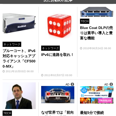
次にお勧めの記事
TECH
Blue Coat DLPの売
りは素早い導入と豊
富な機能
ネットワーク
ネットワーク
2010年06月24日 06:00
ブルーコート、IPv6
IPv6に進路を取れ！
対応キャッシュアプ
ライアンス「CF500
0-MX」
2011年10月03日 06:00
2011年02月07日 03:00
AD
AD
なぜ世界では「前向
最短5分で接続
TECH