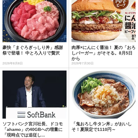
豪快「まぐろぎっしり丼」感謝
肉厚×にんにく醤油！ 夏の「おろ
祭で登場！ 中とろ入りで贅沢
しバーガー」がそそる。8月5日
から
2026年8月8日
2026年7月30日
ソフトバンク宮川社長、ドコモ
「鬼おろし牛タン丼」がおいし
「ahamo」の40GBへの増量に
そ！夏限定で1110円～
「現時点では追従し...