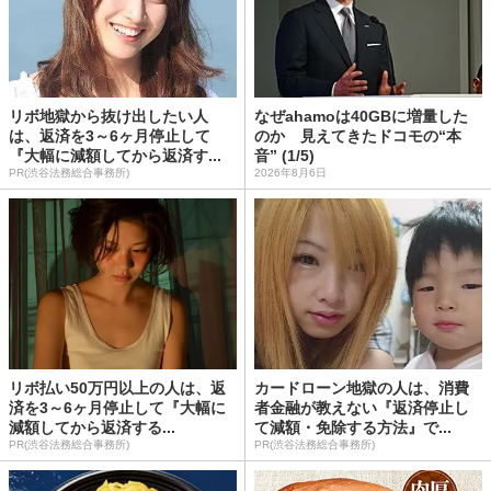
リボ地獄から抜け出したい人
なぜahamoは40GBに増量した
は、返済を3～6ヶ月停止して
のか 見えてきたドコモの“本
『大幅に減額してから返済す...
音” (1/5)
PR(渋谷法務総合事務所)
2026年8月6日
リボ払い50万円以上の人は、返
カードローン地獄の人は、消費
済を3～6ヶ月停止して『大幅に
者金融が教えない『返済停止し
減額してから返済する...
て減額・免除する方法』で...
PR(渋谷法務総合事務所)
PR(渋谷法務総合事務所)