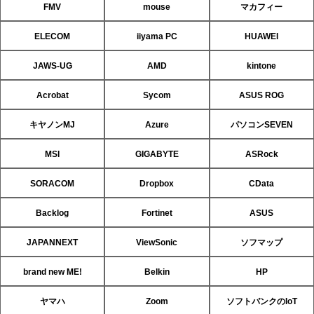
FMV
mouse
マカフィー
ELECOM
iiyama PC
HUAWEI
JAWS-UG
AMD
kintone
Acrobat
Sycom
ASUS ROG
キヤノンMJ
Azure
パソコンSEVEN
MSI
GIGABYTE
ASRock
SORACOM
Dropbox
CData
Backlog
Fortinet
ASUS
JAPANNEXT
ViewSonic
ソフマップ
brand new ME!
Belkin
HP
ヤマハ
Zoom
ソフトバンクのIoT