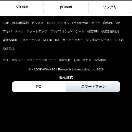
STORM
pCloud
ソフクリ
TOP
ASCII倶楽部
ビジネス
TECH
デジタル
iPhone/Mac
ホビー
自作PC
AV
アキバ
スマホ
スタートアップ
プログラミング+
ゲーム
格安SIM
倶楽部情報局
家電ASCII
アスキーグルメ
MITTR
IoT
サイバーセキュリティ小説コンテスト
SDGs
地方活性
サイトポリシー
プライバシーポリシー
運営会社
お問い合わせ
広告掲載
© KADOKAWA ASCII Research Laboratories, Inc. 2026
表示形式
PC
スマートフォン