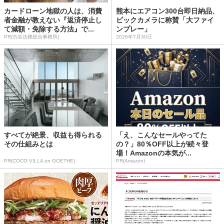
カードローン地獄の人は、消費
熊本にエアコン300台即日納品、
者金融が教えない『返済停止し
ビックカメラに称賛「大ファイ
て減額・免除する方法』で...
ンプレー」
PR(渋谷法務総合事務所)
2026年7月30日
すべてが絶景、収益も得られる
「え、こんなセールやってた
その仕組みとは
の？」80％OFF以上が続々登
場！Amazonの本気が...
PR(COCO VILLA on GOETHE)
PR(Amazon)