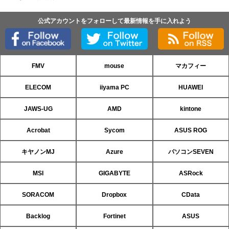
公式アカウントをフォローして最新情報を手に入れよう
FMV
mouse
マカフィー
ELECOM
iiyama PC
HUAWEI
JAWS-UG
AMD
kintone
Acrobat
Sycom
ASUS ROG
キヤノンMJ
Azure
パソコンSEVEN
MSI
GIGABYTE
ASRock
SORACOM
Dropbox
CData
Backlog
Fortinet
ASUS