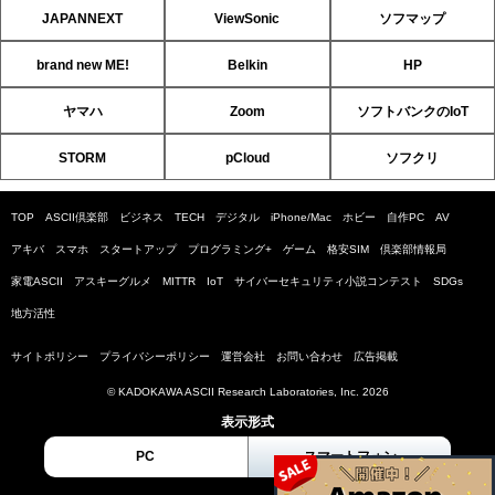
JAPANNEXT
ViewSonic
ソフマップ
brand new ME!
Belkin
HP
ヤマハ
Zoom
ソフトバンクのIoT
STORM
pCloud
ソフクリ
TOP
ASCII倶楽部
ビジネス
TECH
デジタル
iPhone/Mac
ホビー
自作PC
AV
アキバ
スマホ
スタートアップ
プログラミング+
ゲーム
格安SIM
倶楽部情報局
家電ASCII
アスキーグルメ
MITTR
IoT
サイバーセキュリティ小説コンテスト
SDGs
地方活性
サイトポリシー
プライバシーポリシー
運営会社
お問い合わせ
広告掲載
© KADOKAWA ASCII Research Laboratories, Inc. 2026
表示形式
PC
スマートフォン