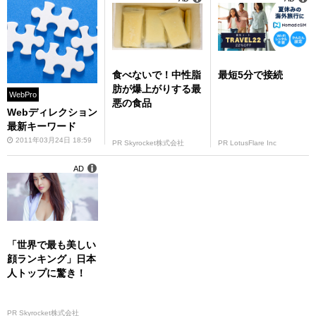
食べないで！中性脂
最短5分で接続
肪が爆上がりする最
WebPro
悪の食品
Webディレクション
最新キーワード
2011年03月24日 18:59
PR Skyrocket株式会社
PR LotusFlare Inc
AD
「世界で最も美しい
顔ランキング」日本
人トップに驚き！
PR Skyrocket株式会社