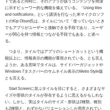
トであると同時に、そのアプリが扱うコンテンツを簡潔
に示すビューワー的な機能を備えている。「Using tiles
and notifications」という講演を行なった米マイクロソフ
トのKip Olson氏は、タイルについて「使っていないとき
でもアプリがユーザーと接触できる手段であり、ユーザ
ーが関心を持つ情報とつながる手段でもある」と述べ
る。
つまり、タイルではアプリのショートカットという機
能以上に、情報表示の機能が重視されている、とも言え
ようか。ある意味でタイルは、サイドバーガジェットや
Windows 7タスクバーのサムネイル表示のMetro Style版
とも言える。
Start Screenに並ぶタイルを目にすると、さまざまなサ
イズや形状のタイルが存在するように思えるかもしれな
い。しかし、実はタイルのサイズ・形状は2種類、種別
も2種類と、わずかなバリエーションしか用意されてい