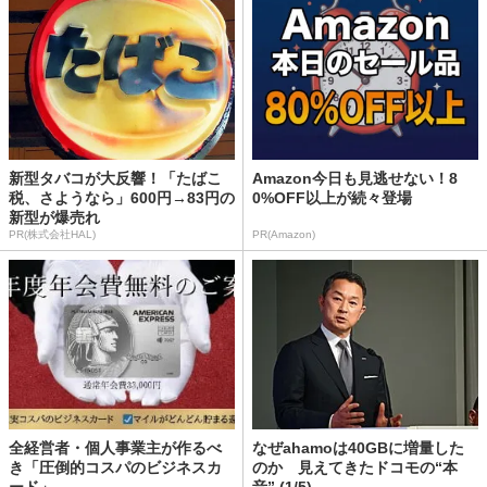
新型タバコが大反響！「たばこ
Amazon今日も見逃せない！8
税、さようなら」600円→83円の
0%OFF以上が続々登場
新型が爆売れ
PR(株式会社HAL)
PR(Amazon)
全経営者・個人事業主が作るべ
なぜahamoは40GBに増量した
き「圧倒的コスパのビジネスカ
のか 見えてきたドコモの“本