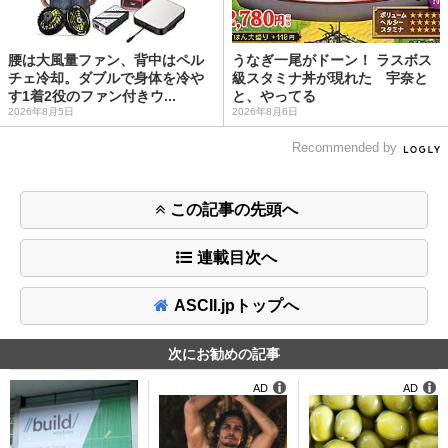
腰は大風量ファン、背中はペル
うなぎ一尾がドーン！ ラスボス
チェ冷却。ダブルで身体を冷や
級スタミナ丼が現れた 宇奈と
す1着2役のファン付きウ...
と、やってる
2026年8月5日
2026年8月6日
Recommended by
この記事の先頭へ
連載目次へ
ASCII.jpトップへ
次にお勧めの記事
AD
AD