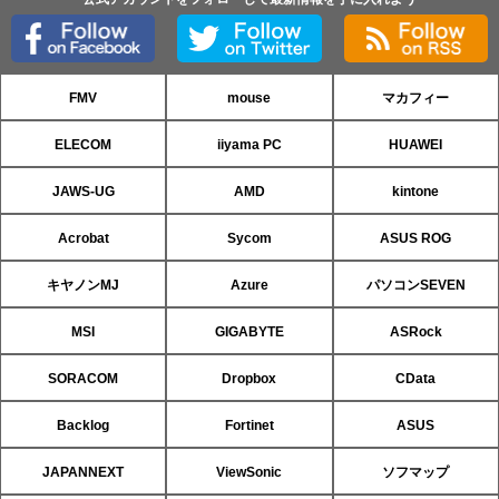
FMV
mouse
マカフィー
ELECOM
iiyama PC
HUAWEI
JAWS-UG
AMD
kintone
Acrobat
Sycom
ASUS ROG
キヤノンMJ
Azure
パソコンSEVEN
MSI
GIGABYTE
ASRock
SORACOM
Dropbox
CData
Backlog
Fortinet
ASUS
JAPANNEXT
ViewSonic
ソフマップ