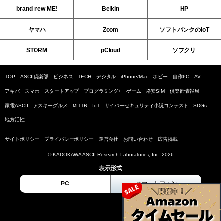
brand new ME!
Belkin
HP
ヤマハ
Zoom
ソフトバンクのIoT
STORM
pCloud
ソフクリ
TOP
ASCII倶楽部
ビジネス
TECH
デジタル
iPhone/Mac
ホビー
自作PC
AV
アキバ
スマホ
スタートアップ
プログラミング+
ゲーム
格安SIM
倶楽部情報局
家電ASCII
アスキーグルメ
MITTR
IoT
サイバーセキュリティ小説コンテスト
SDGs
地方活性
サイトポリシー
プライバシーポリシー
運営会社
お問い合わせ
広告掲載
© KADOKAWA ASCII Research Laboratories, Inc. 2026
表示形式
PC
スマートフォン