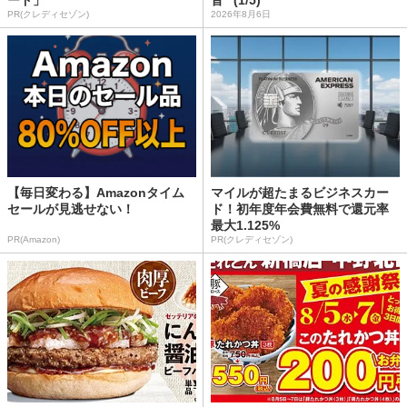
ード」
音” (1/5)
PR(クレディセゾン)
2026年8月6日
【毎日変わる】Amazonタイム
マイルが超たまるビジネスカー
セールが見逃せない！
ド！初年度年会費無料で還元率
最大1.125%
PR(Amazon)
PR(クレディセゾン)