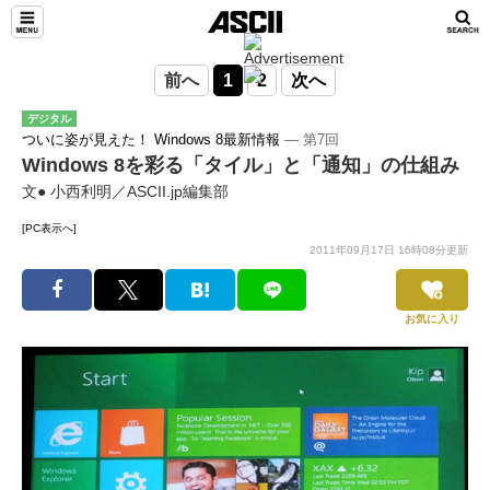
前へ
1
2
次へ
デジタル
ついに姿が見えた！ Windows 8最新情報
― 第7回
Windows 8を彩る「タイル」と「通知」の仕組み
文● 小西利明／ASCII.jp編集部
[PC表示へ]
2011年09月17日 16時08分更新
お気に入り