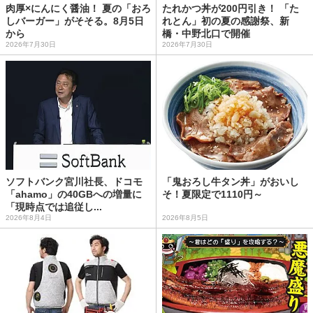
肉厚×にんにく醤油！ 夏の「おろ
たれかつ丼が200円引き！ 「た
しバーガー」がそそる。8月5日
れとん」初の夏の感謝祭、新
から
橋・中野北口で開催
2026年7月30日
2026年7月30日
ソフトバンク宮川社長、ドコモ
「鬼おろし牛タン丼」がおいし
「ahamo」の40GBへの増量に
そ！夏限定で1110円～
「現時点では追従し...
2026年8月4日
2026年8月5日