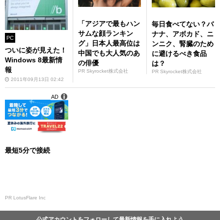
「アジアで最もハン
毎日食べてない？バ
サムな顔ランキン
ナナ、アボカド、ニ
PC
グ」日本人最高位は
ンニク、腎臓のため
ついに姿が見えた！
中国でも大人気のあ
に避けるべき食品
Windows 8最新情
の俳優
は？
報
PR Skyrocket株式会社
PR Skyrocket株式会社
2011年09月13日 02:42
AD
最短5分で接続
PR LotusFlare Inc
公式アカウントをフォローして最新情報を手に入れよう