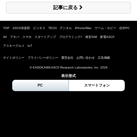
記事に戻る
TOP
ASCII倶楽部
ビジネス
TECH
デジタル
iPhone/Mac
ゲーム・ホビー
自作PC
AV
アキバ
スマホ
スタートアップ
プログラミング+
格安SIM
家電ASCII
アスキーグルメ
IoT
サイトポリシー
プライバシーポリシー
運営会社
お問い合わせ
広告掲載
© KADOKAWA ASCII Research Laboratories, Inc.
2026
表示形式
PC
スマートフォン