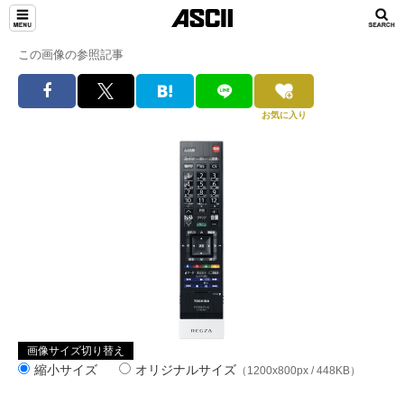
この画像の参照記事
お気に入り
画像サイズ切り替え
縮小サイズ
オリジナルサイズ
（1200x800px / 448KB）