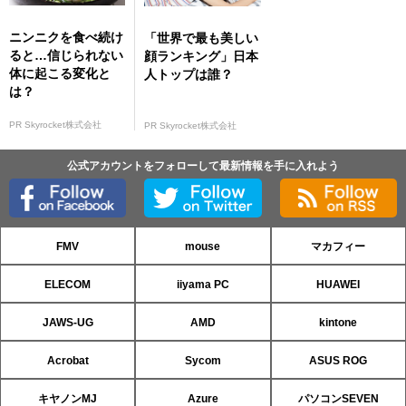
ニンニクを食べ続け
「世界で最も美しい
ると…信じられない
顔ランキング」日本
体に起こる変化と
人トップは誰？
は？
PR Skyrocket株式会社
PR Skyrocket株式会社
公式アカウントをフォローして最新情報を手に入れよう
FMV
mouse
マカフィー
ELECOM
iiyama PC
HUAWEI
JAWS-UG
AMD
kintone
Acrobat
Sycom
ASUS ROG
キヤノンMJ
Azure
パソコンSEVEN