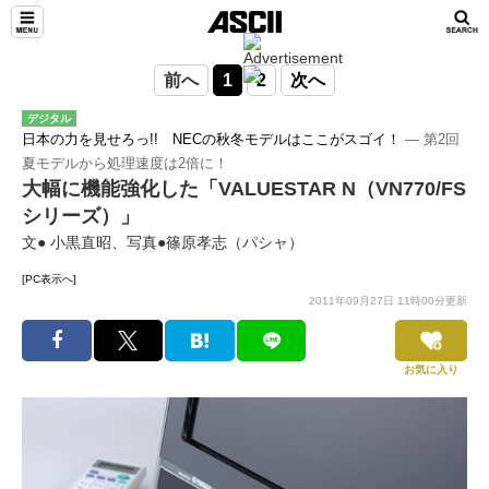
前へ
1
2
次へ
デジタル
日本の力を見せろっ!! NECの秋冬モデルはここがスゴイ！
― 第2回
夏モデルから処理速度は2倍に！
大幅に機能強化した「VALUESTAR N（VN770/FS
シリーズ）」
文● 小黒直昭、写真●篠原孝志（パシャ）
[PC表示へ]
2011年09月27日 11時00分更新
お気に入り