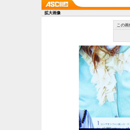
拡大画像
この画