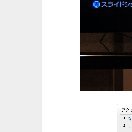
アク
1
な
2
ア