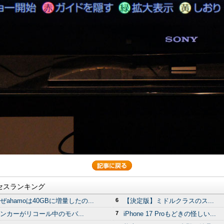
セスランキング
ぜahamoは40GBに増量したの...
6
【決定版】ミドルクラスのス...
ンカーがリコール中のモバ...
7
iPhone 17 Proもどきの怪しい...