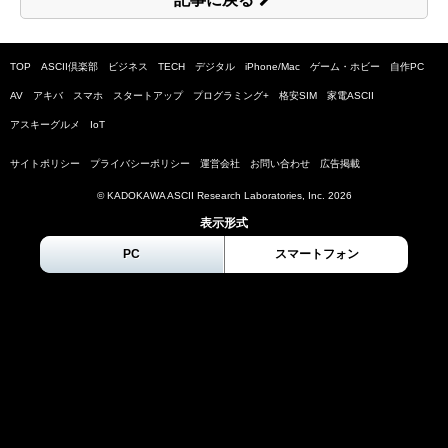
TOP
ASCII倶楽部
ビジネス
TECH
デジタル
iPhone/Mac
ゲーム・ホビー
自作PC
AV
アキバ
スマホ
スタートアップ
プログラミング+
格安SIM
家電ASCII
アスキーグルメ
IoT
サイトポリシー
プライバシーポリシー
運営会社
お問い合わせ
広告掲載
© KADOKAWA ASCII Research Laboratories, Inc.
2026
表示形式
PC
スマートフォン