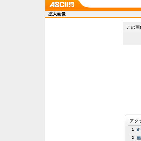
拡大画像
この画
アク
1
i
2
熊