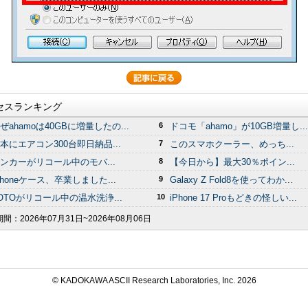
セスランキング
ぜahamoは40GBに増量したの...
6
ドコモ「ahamo」が10GB増量し...
本にエアコン300台即日納品...
7
このスマホクーラー、めっち...
ンカーがリコール中のモバ...
8
【今日から】最大30％ポイン...
Phoneケース、卒業しました...
9
Galaxy Z Fold8を使ってわか...
OTOがリコール中の温水洗浄...
10
iPhone 17 Proもどきの怪しい...
期間：
2026年07月31日~2026年08月06日
© KADOKAWA ASCII Research Laboratories, Inc.
2026