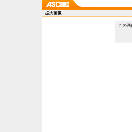
拡大画像
この画