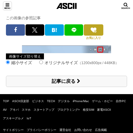
この画像の参照記事
お気に入り
画像サイズ切り替え
縮小サイズ
オリジナルサイズ
（1200x800px / 448KB）
記事に戻る
TOP
ASCII倶楽部
ビジネス
TECH
デジタル
iPhone/Mac
ゲーム・ホビー
自作PC
AV
アキバ
スマホ
スタートアップ
プログラミング+
格安SIM
家電ASCII
アスキーグルメ
IoT
サイトポリシー
プライバシーポリシー
運営会社
お問い合わせ
広告掲載