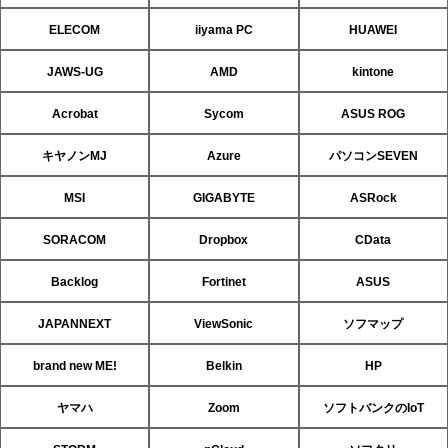
ELECOM
iiyama PC
HUAWEI
JAWS-UG
AMD
kintone
Acrobat
Sycom
ASUS ROG
キヤノンMJ
Azure
パソコンSEVEN
MSI
GIGABYTE
ASRock
SORACOM
Dropbox
CData
Backlog
Fortinet
ASUS
JAPANNEXT
ViewSonic
ソフマップ
brand new ME!
Belkin
HP
ヤマハ
Zoom
ソフトバンクのIoT