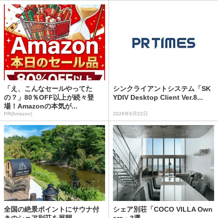
「え、こんなセールやってた
シンクライアントシステム「SK
の？」80％OFF以上が続々登
YDIV Desktop Client Ver.8...
場！Amazonの本気が...
PR(Amazon)
2026年6月22日
全国の絶景ポイントにサウナ付
シェア別荘「COCO VILLA Own
きのシェア別荘を展開
ers」3選