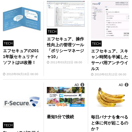
TECH
エフセキュア、操作
TECH
TECH
性向上の管理ツール
「ポリシーマネージ
エフセキュアの201
エフセキュア、スキ
ャ10」
1年版セキュリティ
ャン時間を半減した
ソフトはUI改善！
サーバ用アンチウイ
2011年03月22日 06:00
ルス
2010年09月16日 06:00
2010年02月12日 06:00
AD
AD
最短5分で接続
毎日バナナを食べる
と体に何が起こるの
TECH
か？