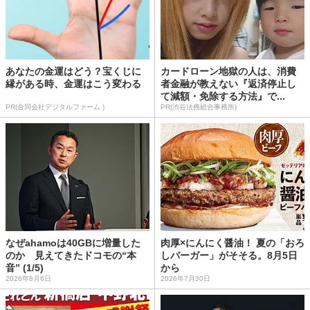
あなたの金運はどう？宝くじに
カードローン地獄の人は、消費
縁がある時、金運はこう変わる
者金融が教えない『返済停止し
て減額・免除する方法』で...
PR(合同会社デジタルファーム )
PR(渋谷法務総合事務所)
なぜahamoは40GBに増量した
肉厚×にんにく醤油！ 夏の「おろ
のか 見えてきたドコモの“本
しバーガー」がそそる。8月5日
音” (1/5)
から
2026年8月6日
2026年7月30日