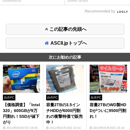
2026年8月5日
2026年7月29日
Recommended by
この記事の先頭へ
ASCII.jpトップへ
次にお勧めの記事
自作PC
自作PC
自作PC
【価格調査】「Intel
容量2TBの3.5イン
容量2TBのWD製HD
320」600GBが9万
チHDDが6000円割
Dがついに9500円割
円割れ！SSDが値下
れの衝撃特価で販売
れ！
がり
中！
2011年06月07日 18:00
2011年02月19日 22:41
2010年05月28日 23:18