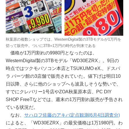
秋葉原の複数ショップでは、WesternDigital製の3TBモデルが1万円を
切って販売中。ついに3TB=1万円の時代が到来である
価格が1万円割れの9980円となったのは、
WesternDigital製の3TBモデル「WD30EZRX」。9日の
時点ではツクモパソコン本店とTSUKUMO eX.、ドスパ
ラ パーツ館の3店舗で販売されていた。値下げは明日10
日以降、さらに他のショップへも波及しそうな勢いで、
すでにクレバリー1号店やZOA秋葉原本店、PC DIY
SHOP FreeTなどでは、週末の1万円割れ販売が予告され
ている状況だ。
なお、
サハロフ佐藤のアキバ定点観測(6月4日調査分)
によると、「WD30EZRX」の最安価格は1万1980円。わ