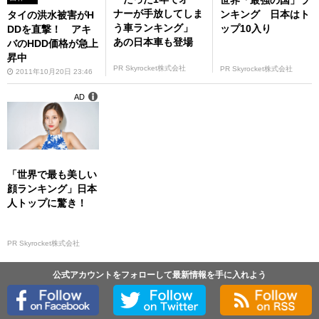
世界「最強の国」ラ
ナーが手放してしま
ンキング 日本はト
タイの洪水被害がH
う車ランキング」
ップ10入り
DDを直撃！ アキ
あの日本車も登場
バのHDD価格が急上
昇中
PR Skyrocket株式会社
PR Skyrocket株式会社
2011年10月20日 23:46
AD
「世界で最も美しい
顔ランキング」日本
人トップに驚き！
PR Skyrocket株式会社
公式アカウントをフォローして最新情報を手に入れよう