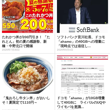
たれかつ丼が200円引き！ 「た
ソフトバンク宮川社長、ドコモ
れとん」初の夏の感謝祭、新
「ahamo」の40GBへの増量に
橋・中野北口で開催
「現時点では追従し...
2026年7月30日
2026年8月4日
「鬼おろし牛タン丼」がおいし
ドコモ「ahamo」が10GB増量
そ！夏限定で1110円～
して40GBに ライバルのUQや
ワイモバを意識...