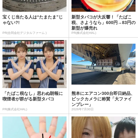
宝くじ当たる人は“たまたま”じ
新型タバコが大反響！「たばこ
ゃない?!
税、さようなら」600円→83円の
新型が爆売れ
PR(合同会社デジタルファーム )
PR(株式会社HAL)
「たばこ税なし」思わぬ朗報に
熊本にエアコン300台即日納品、
喫煙者が群がる新型タバコ
ビックカメラに称賛「大ファイ
ンプレー」
PR(株式会社HAL)
2026年7月30日