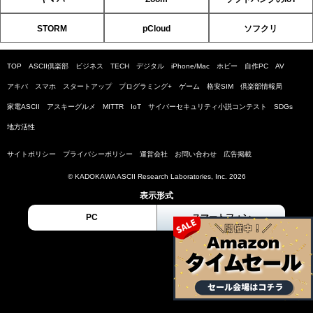
STORM
pCloud
ソフクリ
TOP
ASCII倶楽部
ビジネス
TECH
デジタル
iPhone/Mac
ホビー
自作PC
AV
アキバ
スマホ
スタートアップ
プログラミング+
ゲーム
格安SIM
倶楽部情報局
家電ASCII
アスキーグルメ
MITTR
IoT
サイバーセキュリティ小説コンテスト
SDGs
地方活性
サイトポリシー
プライバシーポリシー
運営会社
お問い合わせ
広告掲載
© KADOKAWA ASCII Research Laboratories, Inc. 2026
表示形式
PC
スマートフォン