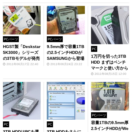
PCパーツ
PCパーツ
HGST製「Deskstar
9.5mm厚で容量1TB
PC
5K3000」シリーズ
の2.5インチHDDが
1万円を切った3TB
の3TBモデルが発売
SAMSUNGから登場
HDD まずはベンチ
2011年06月17日 22:40
2011年06月24日 23:22
マークと使い方から
2011年08月15日 12:00
PCパーツ
容量1TBの9.5mm厚
PC
PC
2.5インチHDDがWe
3TB HDDはPCを選
3TB HDDをさらに