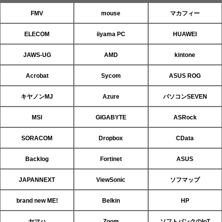
FMV
mouse
マカフィー
ELECOM
iiyama PC
HUAWEI
JAWS-UG
AMD
kintone
Acrobat
Sycom
ASUS ROG
キヤノンMJ
Azure
パソコンSEVEN
MSI
GIGABYTE
ASRock
SORACOM
Dropbox
CData
Backlog
Fortinet
ASUS
JAPANNEXT
ViewSonic
ソフマップ
brand new ME!
Belkin
HP
ヤマハ
Zoom
ソフトバンクのIoT