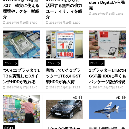
stern Digitalから発
ぶ!? 確実に使える
活用する無料の強力
売
環境やテクを一挙紹
ユーティリティを紹
2011年09月14日 22:41
介
介
2011年08月16日 17:00
2011年08月19日 12:00
PCパーツ
PCパーツ
PCパーツ
ついに1プラッタで1
完売していた1プラ
1プラッター1TBのH
TBを実現した3.5イ
ッター1TBのHGST
GST製HDDに早くも
ンチHDDが現れる
製HDDが再入荷
パッケージ版が出現
2011年09月17日 22:45
2011年10月01日 23:12
2011年10月07日 23:45
AD
AD
自作PC
「たった1年でオー