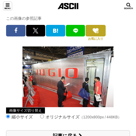
この画像の参照記事
お気に入り
画像サイズ切り替え
縮小サイズ
オリジナルサイズ
（1200x800px / 448KB）
記事に戻る