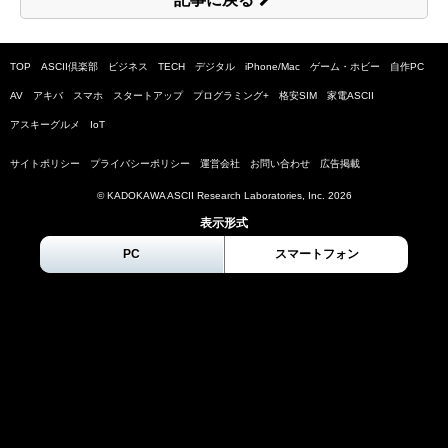
TOP
ASCII倶楽部
ビジネス
TECH
デジタル
iPhone/Mac
ゲーム・ホビー
自作PC
AV
アキバ
スマホ
スタートアップ
プログラミング+
格安SIM
家電ASCII
アスキーグルメ
IoT
サイトポリシー
プライバシーポリシー
運営会社
お問い合わせ
広告掲載
© KADOKAWA ASCII Research Laboratories, Inc.
2026
表示形式
PC
スマートフォン