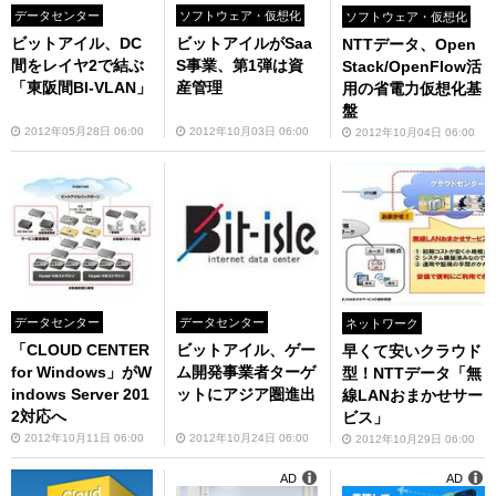
データセンター
ソフトウェア・仮想化
ソフトウェア・仮想化
ビットアイル、DC
ビットアイルがSaa
NTTデータ、Open
間をレイヤ2で結ぶ
S事業、第1弾は資
Stack/OpenFlow活
「東阪間BI-VLAN」
産管理
用の省電力仮想化基
盤
2012年05月28日 06:00
2012年10月03日 06:00
2012年10月04日 06:00
データセンター
データセンター
ネットワーク
「CLOUD CENTER
ビットアイル、ゲー
早くて安いクラウド
for Windows」がW
ム開発事業者ターゲ
型！NTTデータ「無
indows Server 201
ットにアジア圏進出
線LANおまかせサー
2対応へ
ビス」
2012年10月11日 06:00
2012年10月24日 06:00
2012年10月29日 06:00
AD
AD