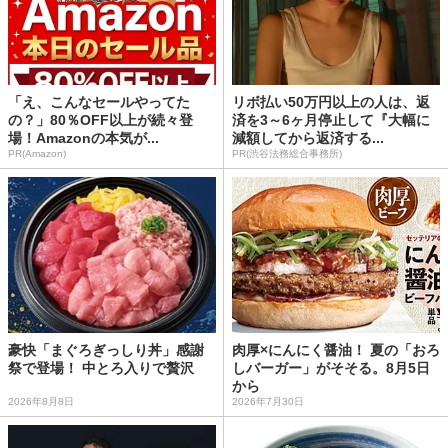
「え、こんなセールやってた
リボ払い50万円以上の人は、返
の？」80％OFF以上が続々登
済を3～6ヶ月停止して『大幅に
場！Amazonの本気が...
減額してから返済する...
PR(Amazon)
PR(渋谷法務総合事務所)
豪快「まぐろぎっしり丼」感謝
肉厚×にんにく醤油！ 夏の「おろ
祭で登場！ 中とろ入りで贅沢
しバーガー」がそそる。8月5日
から
2026年8月8日
2026年7月30日