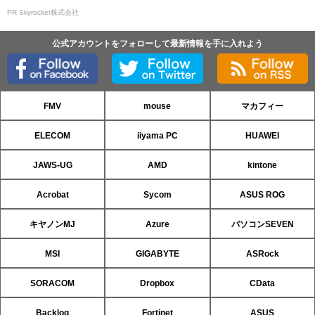
PR Skyrocket株式会社
公式アカウントをフォローして最新情報を手に入れよう
FMV
mouse
マカフィー
ELECOM
iiyama PC
HUAWEI
JAWS-UG
AMD
kintone
Acrobat
Sycom
ASUS ROG
キヤノンMJ
Azure
パソコンSEVEN
MSI
GIGABYTE
ASRock
SORACOM
Dropbox
CData
Backlog
Fortinet
ASUS