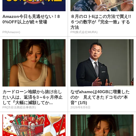
Amazon今日も見逃せない！8
８月のロト6はこの方法で買え!!
0%OFF以上が続々登場
６つの数字が『完全一致』する
方法
PR(Amazon)
PR(株式会社MURA)
カードローン地獄から抜け出し
なぜahamoは40GBに増量した
たい人は、返済を3～6ヶ月停止
のか 見えてきたドコモの“本
して『大幅に減額してか...
音” (1/5)
PR(渋谷法務総合事務所)
2026年8月6日