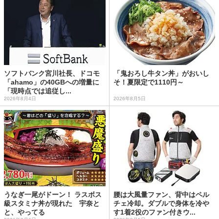
ソフトバンク宮川社長、ドコモ
「鬼おろし牛タン丼」がおいし
「ahamo」の40GBへの増量に
そ！夏限定で1110円～
「現時点では追従し...
2026年8月4日
2026年8月5日
うなぎ一尾がドーン！ ラスボス
腰は大風量ファン、背中はペル
級スタミナ丼が現れた 宇奈と
チェ冷却。ダブルで身体を冷や
と、やってる
す1着2役のファン付きウ...