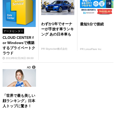
わずか1年でオーナ
最短5分で接続
ーが手放す車ランキ
データセンター
ング あの日本車も
CLOUD CENTER f
or Windowsで構築
するプライベートク
PR Skyrocket株式会社
PR LotusFlare Inc
ラウド
2013年02月28日 09:00
AD
「世界で最も美しい
顔ランキング」日本
人トップに驚き！