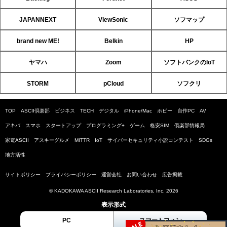
JAPANNEXT
ViewSonic
ソフマップ
brand new ME!
Belkin
HP
ヤマハ
Zoom
ソフトバンクのIoT
STORM
pCloud
ソフクリ
TOP
ASCII倶楽部
ビジネス
TECH
デジタル
iPhone/Mac
ホビー
自作PC
AV
アキバ
スマホ
スタートアップ
プログラミング+
ゲーム
格安SIM
倶楽部情報局
家電ASCII
アスキーグルメ
MITTR
IoT
サイバーセキュリティ小説コンテスト
SDGs
地方活性
サイトポリシー
プライバシーポリシー
運営会社
お問い合わせ
広告掲載
© KADOKAWA ASCII Research Laboratories, Inc. 2026
表示形式
PC
スマートフォン