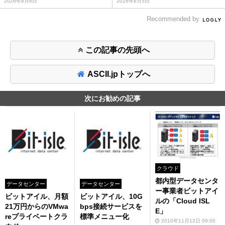
2026年8月6日
2026年8月5日
Recommended by
この記事の先頭へ
ASCII.jpトップへ
次にお勧めの記事
クラウド
都内型データセンタ
データセンター
データセンター
ー事業者ビットアイ
ビットアイル、月額
ビットアイル、10G
ルの「Cloud ISL
21万円からのVMwa
bps接続サービスを
E」
reプライベートクラ
標準メニュー化
2010年11月12日 09:00