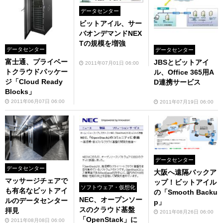
データセンター
ビットアイル、サー
バオンデマンドNEX
Tの規模を増強
データセンター
データセンター
富士通、プライベー
JBSとビットアイ
2011年07月01日 06:00
トクラウドパッケー
ル、Office 365用A
ジ「Cloud Ready
D連携サービス
Blocks」
2011年06月07日 06:00
2011年07月19日 06:00
データセンター
データセンター
大阪へ遠隔バックア
マッサージチェアで
ップ！ビットアイル
ソフトウェア・仮想化
も有名なビットアイ
の「Smooth Backu
NEC、オープンソー
ルのデータセンター
p」
スのクラウド基盤
拝見
2011年08月26日 06:00
「OpenStack」に
2011年08月08日 06:00